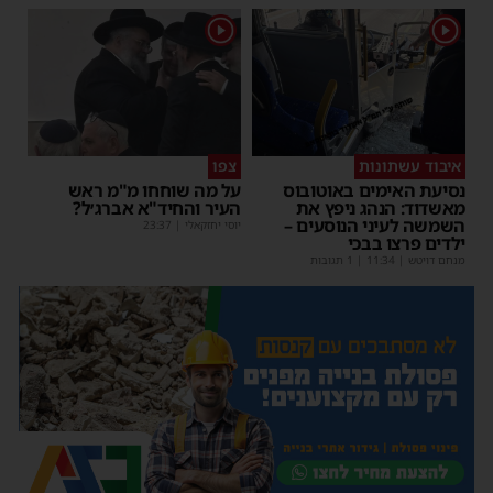
1
1
איבוד עשתונות
צפו
נסיעת האימים באוטובוס
על מה שוחחו מ"מ ראש
מאשדוד: הנהג ניפץ את
העיר והחיד"א אברג׳ל?
השמשה לעיני הנוסעים –
יוסי יחזקאלי
|
23:37
ילדים פרצו בבכי
מנחם דויטש
|
11:34
| 1 תגובות