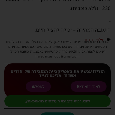
1230 (ללא כוכבית).
-
התגובה המהירה – יכולה להציל חיים.
חילוץ
,
ידידים
אנו מכבדים זכויות יוצרים ועושים מאמץ לאתר את בעלי הזכויות בצילומים
המגיעים לידינו. אם זיהיתים בפרסומינו צילום שיש לכם זכויות בו, אתם
רשאים לפנות אלינו ולבקש לחדול מהשימוש באמצעות כתובת המייל:
haredim.ashdod@gmail.com
הורידו עכשיו את האפליקצייה המובילה של 'חרדים
אשדוד' אליכם לנייד
לאנדורואיד
לאפל
להצטרפות לקבוצת העדכונים בוואטסאפ