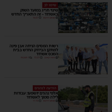
שימו לב
שינוי חריג במועד השוק
באשדוד – זה התאריך החדש
מנחם דויטש
16:07
רשות המסים הניחה אבן פינה
למתקן הבידוק החדש בבית
המכס אשדוד
משה קאהן
15:37
1 תגובות
הודעה לנהגים
אלפי נהגים יושפעו: עבודות
לילה סמוך לאשדוד
מנחם דויטש
11:10