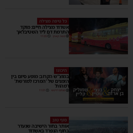
כל טיפה מצילה
אשדוד מצילה חיים: מוקד
התרמת דם ליד השטיבלאך
משה קאהן
11:05
היכונו
במוצ”ש הקרוב: מופע סיום בין
הזמנים של 'המרכז למורשת'
ו'מהות'
מנחם דויטש
11:01
סוף טוב
אותר בחור הישיבה שנעדר
בחוף הנפרד באשדוד