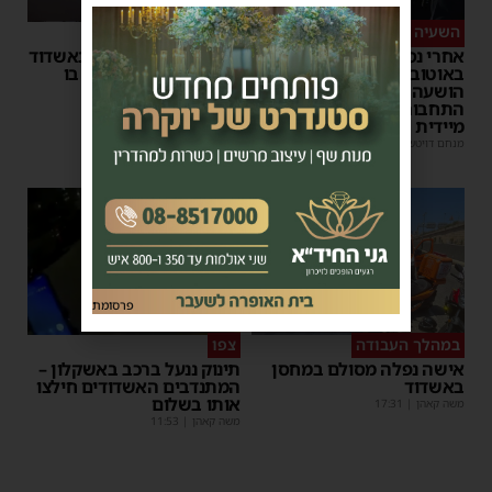
השעיה מיידית
ליבו שב לפעום
אחרי נסיעת האימים
אדם התמוטט בביתו באשדוד
באוטובוס מאשדוד: הנהג
– כוחות ההצלה ביצעו בו
הושעה מתפקידו – משרד
פעולות החייאה
התחבורה הורה על בדיקה
מנחם דויטש
|
17:35
מיידית
מנחם דויטש
|
17:44
1
פרסומת
במהלך העבודה
צפו
אישה נפלה מסולם במחסן
תינוק ננעל ברכב באשקלון –
באשדוד
המתנדבים האשדודים חילצו
אותו בשלום
משה קאהן
|
17:31
משה קאהן
|
11:53