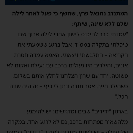
המתנדב נתנאל פרץ, שחשף כי פעל לאחר לילה
שלם ללא שינה, שיתף:
“עמדתי כבר להיכנס לישון אחרי לילה ארוך שבו
טיפלתי בתקלה בממ”ד, אבל ברגע ששמעתי את
הקריאה – התלבשתי ויצאתי. האמא עמדה חסרת
אונים, והילדים היו נעולים ברכב עם נעילת ואקום לא
פשוטה. יחד עם שרון הצלחנו לחלץ אותם בשלום.
כשהילד חייך, אמר תודה ונתן לי כיף – זה היה שווה
הכל.”
בארגון “ידידים” שבים ומדגישים: יש להימנע
מלהשאיר מפתחות ברכב, גם לא לרגע אחד. במקרה
של נעילה – יש לפנות מיידית למוקד “ידידים” במספר