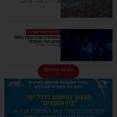
מנחם דויטש
22:08
3 תגובות
סגירת מעגל מהירה
המשטרה עצרה קטין בחשד
שדקר נער באשדוד
משה קאהן
21:59
טען עוד כתבות