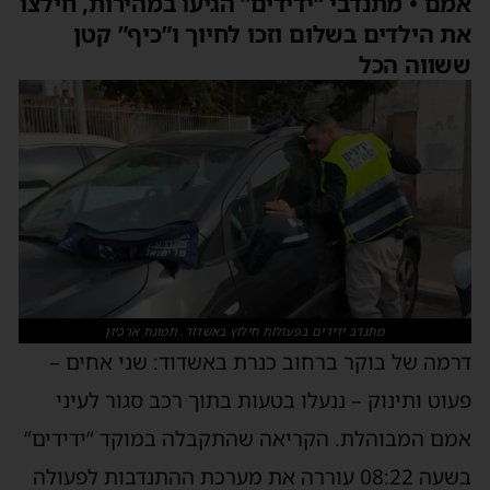
אמם • מתנדבי “ידידים” הגיעו במהירות, חילצו
את הילדים בשלום וזכו לחיוך ו”כיף” קטן
ששווה הכל
מתנדב ידידים בפעולות חילוץ באשדוד. תמונת ארכיון
דרמה של בוקר ברחוב כנרת באשדוד: שני אחים –
פעוט ותינוק – ננעלו בטעות בתוך רכב סגור לעיני
אמם המבוהלת. הקריאה שהתקבלה במוקד “ידידים”
בשעה 08:22 עוררה את מערכת ההתנדבות לפעולה