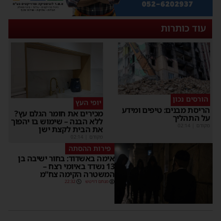
עוד כותרות
הורסים נכון
יופי העץ
הריסת מבנים: טיפים ומידע
מכירים את חומר הגלם עץ?
על התהליך
ללא הבנה – שימוש בו יהפוך
מקודם
|
02:14
את הבית לקצת ישן
מקודם
|
02:14
פירות ההסתה
אימה באשדוד: בחור ישיבה בן
13 נשדד באיומי רצח –
המשטרה הקימה צח”מ
מנחם דויטש
22:32