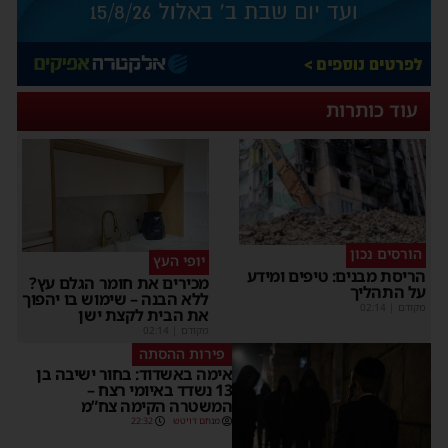
עוד כותרות
הורסים נכון
יופי העץ
הריסת מבנים: טיפים ומידע
מכירים את חומר הגלם עץ?
על התהליך
ללא הבנה – שימוש בו יהפוך
מקודם
|
02:14
את הבית לקצת ישן
מקודם
|
02:14
פירות ההסתה
אימה באשדוד: בחור ישיבה בן
13 נשדד באיומי רצח –
המשטרה הקימה צח”מ
מנחם דויטש
22:32