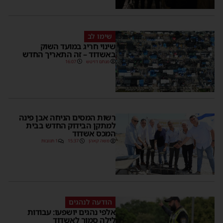
שימו לב
שינוי חריג במועד השוק
באשדוד – זה התאריך החדש
מנחם דויטש
16:07
רשות המסים הניחה אבן פינה
למתקן הבידוק החדש בבית
המכס אשדוד
משה קאהן
15:37
1 תגובות
הודעה לנהגים
אלפי נהגים יושפעו: עבודות
לילה סמוך לאשדוד