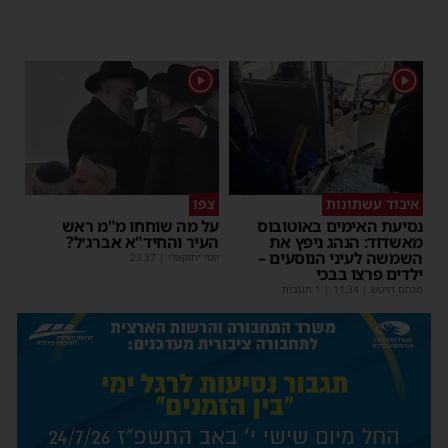
1
1
איבוד עשתונות
צפו
נסיעת האימים באוטובוס
על מה שוחחו מ"מ ראש
מאשדוד: הנהג ניפץ את
העיר והחיד"א אברג׳ל?
השמשה לעיני הנוסעים –
יוסי יחזקאלי
|
23:37
ילדים פרצו בבכי
מנחם דויטש
|
11:34
| 1 תגובות