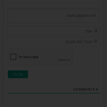
שם*
דוא"ל
(לא
חובה
COMMENTS
0