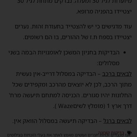
מיועדות לגיל 30 ומעלה. נבדקים מתחת לגיל 30
יצטיידו בהפניה מרופא.
עוד מדגישים כי יש להצטייד בתעודת זהות. נערים
יצטיידו בספח ת.ז של ההורים, בו הם רשומים.
הבדיקות בחניון המשכן לאומנויות הבמה בשני
מסלולים:
לבאים
ברכב
– הבדיקה במסלול דרייב-אין נעשית
מתוך הרכב, לכן לא יוצאים מהרכב ומקפידים שכל
החלונות יהיו סגורים. הכניסה למתחם תיעשה מרח'
דרך ארץ 1 (מומלץ לשיםWaze ).
לבאים
ברגל
– הבדיקה תיעשה במסלול הוואק אין.
בדיקות קורונה
אנו מכבדים זכויות יוצרים ועושים מאמץ לאתר את בעלי הזכויות בצילומים