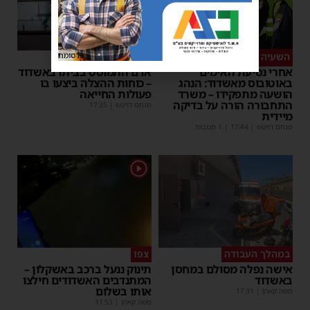
השעיה מיידית
ליבו שב לפעום
פרסומת
אחרי נסיעת האימים
אדם התמוטט בביתו באשדוד
באוטובוס מאשדוד: הנהג
– כוחות ההצלה ביצעו בו
הושעה מתפקידו – משרד
פעולות החייאה
התחבורה הורה על בדיקה
מנחם דויטש
|
17:35
מיידית
מנחם דויטש
|
17:44
| 1 תגובות
1
במהלך העבודה
צפו
אישה נפלה מסולם במחסן
תינוק ננעל ברכב באשקלון –
באשדוד
המתנדבים האשדודים חילצו
אותו בשלום
משה קאהן
|
17:31
משה קאהן
|
11:53