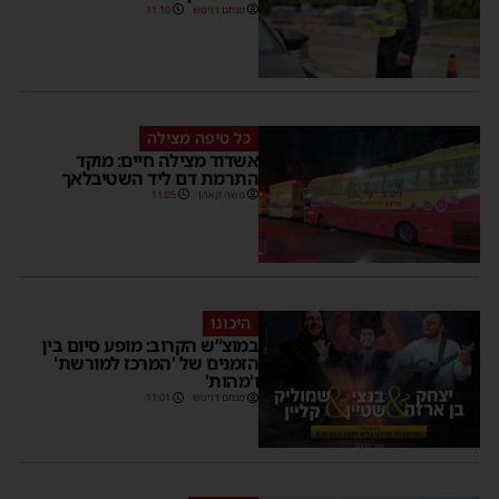
מנחם דויטש
11:10
כל טיפה מצילה
אשדוד מצילה חיים: מוקד
התרמת דם ליד השטיבלאך
משה קאהן
11:05
היכונו
במוצ”ש הקרוב: מופע סיום בין
הזמנים של 'המרכז למורשת'
ו'מהות'
מנחם דויטש
11:01