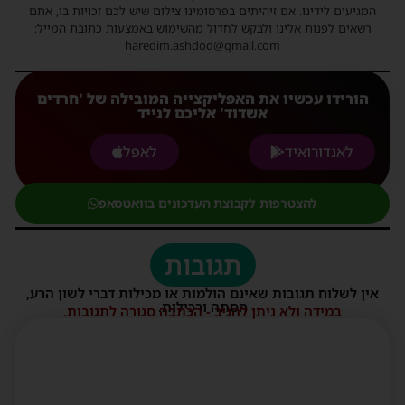
המגיעים לידינו. אם זיהיתים בפרסומינו צילום שיש לכם זכויות בו, אתם
רשאים לפנות אלינו ולבקש לחדול מהשימוש באמצעות כתובת המייל:
haredim.ashdod@gmail.com
הורידו עכשיו את האפליקצייה המובילה של 'חרדים
אשדוד' אליכם לנייד
לאנדורואיד
לאפל
להצטרפות לקבוצת העדכונים בוואטסאפ
תגובות
אין לשלוח תגובות שאינם הולמות או מכילות דברי לשון הרע,
הסתה ורכילות.
במידה ולא ניתן להגיב - הכתבה סגורה לתגובות.