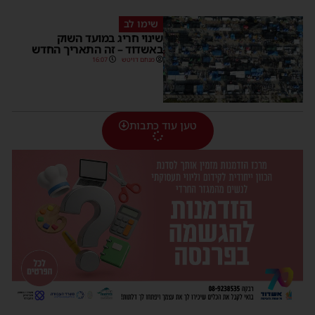
שימו לב
שינוי חריג במועד השוק
באשדוד – זה התאריך החדש
מנחם דויטש
16:07
טען עוד כתבות