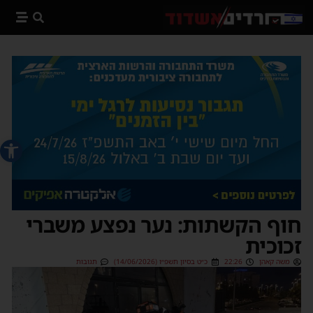
פתח סרג
חוף הקשתות: נער נפצע משברי
זכוכית
משה קאהן
22:26
כ״ט בסיון תשפ״ו (14/06/2026)
תגובות