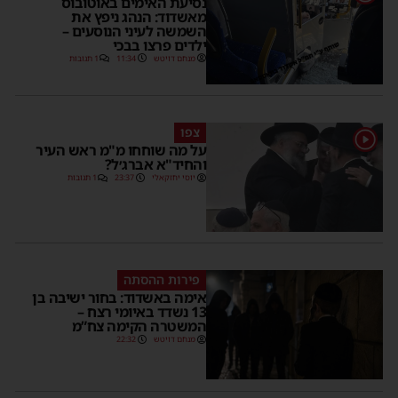
נסיעת האימים באוטובוס
מאשדוד: הנהג ניפץ את
השמשה לעיני הנוסעים –
ילדים פרצו בבכי
מנחם דויטש
11:34
1 תגובות
צפו
1
על מה שוחחו מ"מ ראש העיר
והחיד"א אברג׳ל?
יוסי יחזקאלי
23:37
1 תגובות
פירות ההסתה
אימה באשדוד: בחור ישיבה בן
13 נשדד באיומי רצח –
המשטרה הקימה צח”מ
מנחם דויטש
22:32