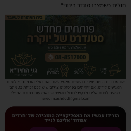
חולים כשמצבו מוגדר בינוני".
אנו מכבדים זכויות יוצרים ועושים מאמץ לאתר את בעלי הזכויות בצילומים
המגיעים לידינו. אם זיהיתים בפרסומינו צילום שיש לכם זכויות בו, אתם
רשאים לפנות אלינו ולבקש לחדול מהשימוש באמצעות כתובת המייל:
haredim.ashdod@gmail.com
הורידו עכשיו את האפליקצייה המובילה של 'חרדים
אשדוד' אליכם לנייד