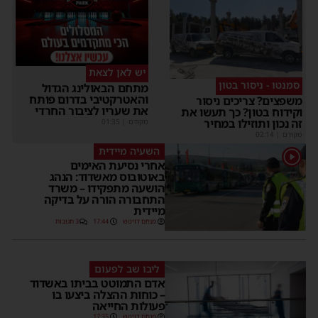
יש לאן לצאת
סמנטו - ניסור בטון
מתחם הבאולינג הגדול
והאטרקטיבי בדרום פותח
משפצים? צריכים ניסור
את שעריו לציבור החרדי
וקידוח בטון? כך תעשו את
זה נכון ותוזילו במחיר
מקודם
|
01:35
מקודם
|
02:14
השעיה מיידית
1
אחרי נסיעת האימים
באוטובוס מאשדוד: הנהג
הושעה מתפקידו – משרד
התחבורה הורה על בדיקה
מיידית
מנחם דויטש
17:44
3 תגובות
ליבו שב לפעום
אדם התמוטט בביתו באשדוד
– כוחות ההצלה ביצעו בו
פעולות החייאה
מנחם דויטש
17:35