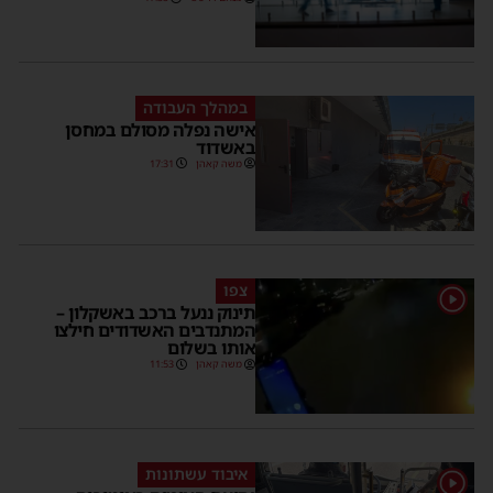
במהלך העבודה
אישה נפלה מסולם במחסן
באשדוד
משה קאהן
17:31
צפו
1
תינוק ננעל ברכב באשקלון –
המתנדבים האשדודים חילצו
אותו בשלום
משה קאהן
11:53
איבוד עשתונות
1