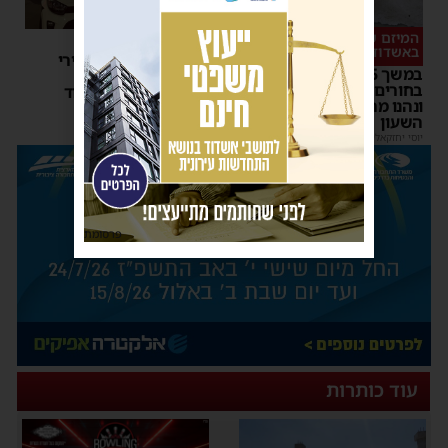
המיזם שהפך לשיחת היום
סכסוך כנופיות
באשדוד
ניסיון חיסול באשדוד: ירי
במשך 15 שעות: אלפי
לעבר עבריין מוכר –
בחורים גדשו את 'השטעטל'
המשטרה פתחה במצוד
ונהנו מרצף חוויות סביב
מנחם דויטש
|
06:54
| 1 תגובות
השעון
יוסי יחזקאלי
|
06:59
פרסומת
עוד כותרות