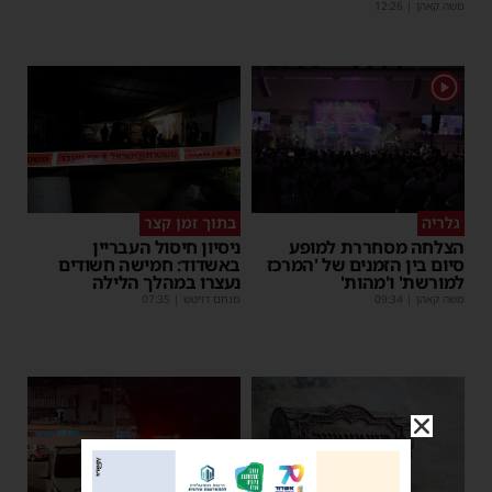
משה קאהן
|
12:26
1
גלריה
בתוך זמן קצר
הצלחה מסחררת למופע
ניסיון חיסול העבריין
סיום בין הזמנים של 'המרכז
באשדוד: חמישה חשודים
למורשת' ו'מהות'
נעצרו במהלך הלילה
משה קאהן
|
09:34
מנחם דויטש
|
07:35