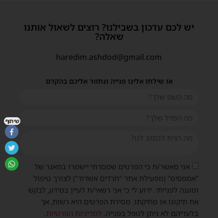
יש לכם עדכון בשבילנו? רוצים לשאול אותנו
שאלה?
haredim.ashdod@gmail.com
או שילחו אלינו פנייה ונחזור אליכם בהקדם
שיתוף
אני מאשר/ת כי הפרטים שמסרתי יישמרו במאגר של
"אמפסיס" (מפעילת אתר "חרדים אשדוד") לצורך טיפול
ומענה לפנייתי. ידוע לי כי אני רשאי/ת לעיין במידע, לבקש
את תיקונו או מחיקתו. מסירת הפרטים היא רשות, אך
בלעדיהם לא ניתן לטפל בפנייה.
למדיניות הפרטיות
.