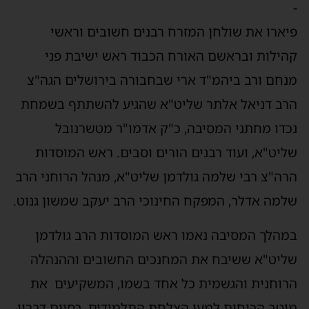
-
פיארו את שולחן המזרח רבנים חשובים וראשי
קהילות ובראשם האורח הכבוד ראש ישיבת פני
מנחם ורב ביהמ"ד ארי שבחבורה בירושלים הגה"צ
הרב דניאל אלתר שליט"א שהגיע להשתתף בשמחת
נכדו מחתני המסיבה, כ"ק אדמו"ר מטשרנובל
שליט"א, ועוד רבנים הורים וסבים. ראש המוסדות
הרה"צ רבי שלמה גולדמן שליט"א, מנהל הרוחני הרב
שלמה אדלר, המפקח החינוכי הרב יעקב שמשון גנוט.
במהלך המסיבה נאמו ראש המוסדות הרב גולדמן
שליט"א ששיבח את המחנכים החשובים וההנהלה
הרוחנית והגשמית כל אחד בשמו, המשקיעים את
מיטב הכוחות למען הצלחת התלמידים, בסיום דבריו