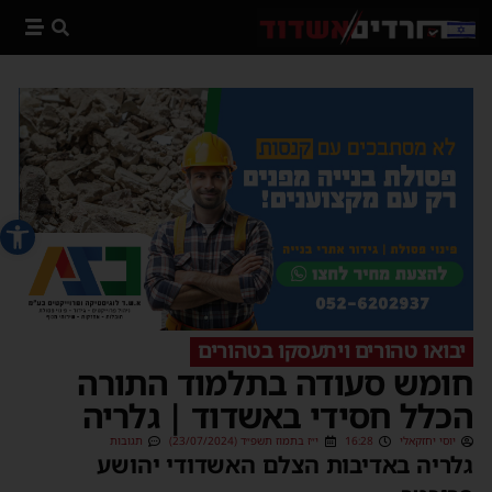
פתח סרג
יבואו טהורים ויתעסקו בטהורים
חומש סעודה בתלמוד התורה
הכלל חסידי באשדוד | גלריה
יוסי יחזקאלי
16:28
י״ז בתמוז תשפ״ד (23/07/2024)
תגובות
גלריה באדיבות הצלם האשדודי יהושע