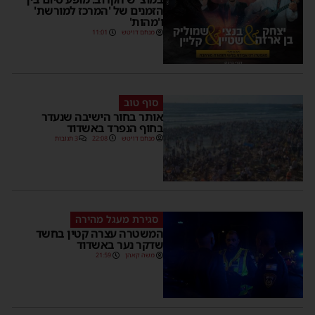
הזמנים של 'המרכז למורשת'
ו'מהות'
מנחם דויטש
11:01
סוף טוב
אותר בחור הישיבה שנעדר
בחוף הנפרד באשדוד
מנחם דויטש
22:08
3 תגובות
סגירת מעגל מהירה
המשטרה עצרה קטין בחשד
שדקר נער באשדוד
משה קאהן
21:59