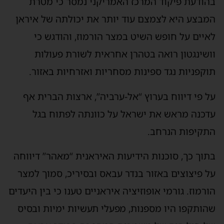
בהודעת פיקוד המרכז האמריקני נמסר כי מטרת
המבצע היא לצמצם עוד יותר את יכולתה של איראן
לאיים על חופש השיט במצר הורמוז, והודגש כי
וושינגטון רואה בטהרן אחראית לשורת פעולות
תוקפניות נגד ספינות מסחריות ואזרחיות באזור.
על פי דיווח בערוץ “אל-ערביה”, ארצות הברית אף
עדכנה מראש את ישראל על כוונתה לפתוח בגל
התקיפות הנרחב.
בתוך כך, סוכנות הידיעות האיראנית “מאהר” דיווחה
על פיצוצים באזור בנדר עבאס ובסיריכ, סמוך למצר
הורמוז. גורמי אופוזיציה איראניים טענו כי בין היעדים
שהותקפו היו מספנות, מפעלי תעשיות ימיות ובסיס