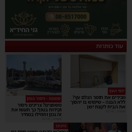
עוד כותרות
יופי העץ
מכירים את חומר הגלם עץ?
סמנטו - ניסור בטון
ללא הבנה – שימוש בו יהפוך
משפצים? צריכים ניסור
את הבית לקצת ישן
וקידוח בטון? כך תעשו את
מקודם
|
02:14
זה נכון ותוזילו במחיר
מקודם
|
02:14
היכונו
במוצ”ש הקרוב: מופע סיום בין