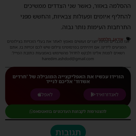
ההסלמה באזור, כאשר שני הצדדים ממשיכים
להחליף איומים ופעולות צבאיות, והחשש מפני
התרחבות העימות נותר גבוה.
איראן
,
מלחמה
אנו מכבדים זכויות יוצרים ועושים מאמץ לאתר את בעלי הזכויות בצילומים
המגיעים לידינו. אם זיהיתים בפרסומינו צילום שיש לכם זכויות בו, אתם
רשאים לפנות אלינו ולבקש לחדול מהשימוש באמצעות כתובת המייל:
haredim.ashdod@gmail.com
הורידו עכשיו את האפליקצייה המובילה של 'חרדים
אשדוד' אליכם לנייד
לאנדורואיד
לאפל
להצטרפות לקבוצת העדכונים בוואטסאפ
תגובות