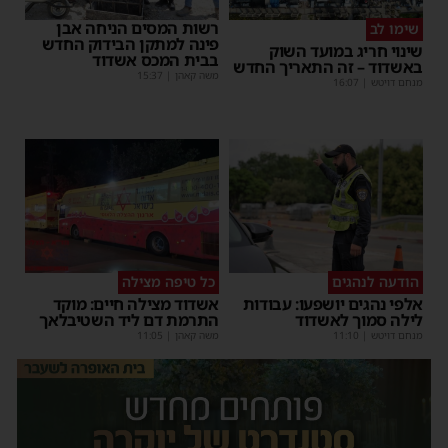
רשות המסים הניחה אבן
שימו לב
פינה למתקן הבידוק החדש
שינוי חריג במועד השוק
בבית המכס אשדוד
באשדוד – זה התאריך החדש
משה קאהן
|
15:37
מנחם דויטש
|
16:07
הודעה לנהגים
כל טיפה מצילה
אלפי נהגים יושפעו: עבודות
אשדוד מצילה חיים: מוקד
לילה סמוך לאשדוד
התרמת דם ליד השטיבלאך
מנחם דויטש
|
11:10
משה קאהן
|
11:05