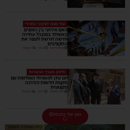
עוד מכה לציבור החרדי
האם אירועי בין הזמנים
באשדוד בסכנה? עתירה
חדשה דורשת לעצור את
התקציבים
מנחם דויטש
14:24
1 תגובות
חיזוק מערך הכשרות
יום עיון למשגיחי האולמות עם
תקנות חדשות והדרכה
מקצועית
יוסי יחזקאלי
14:11
1 תגובות
טען עוד כתבות