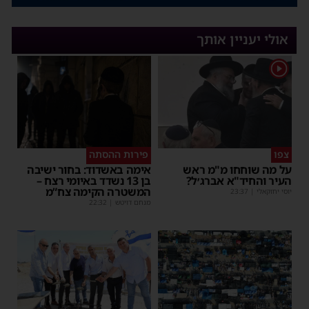
אולי יעניין אותך
1
צפו
פירות ההסתה
על מה שוחחו מ"מ ראש
אימה באשדוד: בחור ישיבה
העיר והחיד"א אברג׳ל?
בן 13 נשדד באיומי רצח –
המשטרה הקימה צח”מ
יוסי יחזקאלי
|
23:37
מנחם דויטש
|
22:32