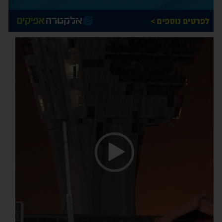
נגן
וידאו