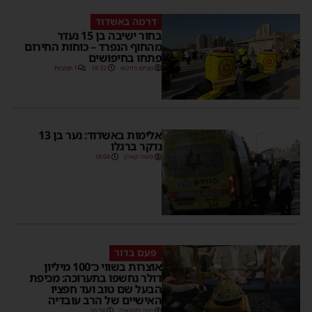
דרמה באשדוד
בחור ישיבה בן 15 נעדר
מהחוף הנפרד – כוחות החירום
פתחו בחיפושים
מנחם דויטש
18:32
1 תגובות
אלימות באשדוד: נער בן 13
נדקר ברגלו
משה קאהן
18:04
פעם בדור
אוצרות בשווי כ־100 מיליון
דולר נחשפו בתערוכה: מכיפת
הבעל שם טוב ועד חפציו
האישיים של הרב עובדיה
יוסי יחזקאלי
16:34