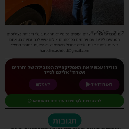
צילום: דניאל אלקיים
אנו מכבדים זכויות יוצרים ועושים מאמץ לאתר את בעלי הזכויות בצילומים
המגיעים לידינו. אם זיהיתים בפרסומינו צילום שיש לכם זכויות בו, אתם
רשאים לפנות אלינו ולבקש לחדול מהשימוש באמצעות כתובת המייל:
haredim.ashdod@gmail.com
הורידו עכשיו את האפליקצייה המובילה של 'חרדים
אשדוד' אליכם לנייד
לאנדורואיד
לאפל
להצטרפות לקבוצת העדכונים בוואטסאפ
תגובות