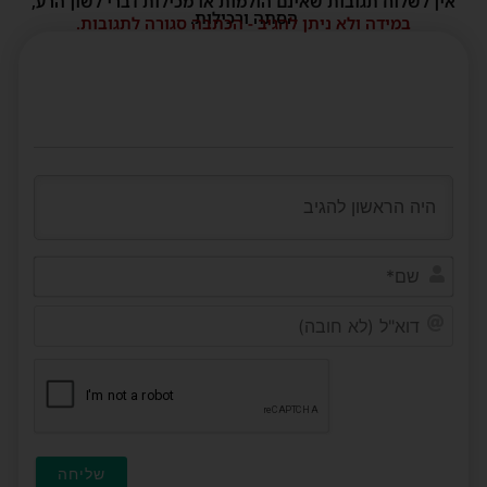
אין לשלוח תגובות שאינם הולמות או מכילות דברי לשון הרע,
הסתה ורכילות.
במידה ולא ניתן להגיב - הכתבה סגורה לתגובות.
שם*
דוא"ל
(לא
חובה