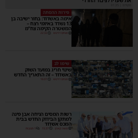
את שעריו לציבור החרדי
מקודם
|
01:35
פירות ההסתה
אימה באשדוד: בחור ישיבה בן
13 נשדד באיומי רצח –
המשטרה הקימה צח”מ
מנחם דויטש
22:32
שימו לב
שינוי חריג במועד השוק
באשדוד – זה התאריך החדש
מנחם דויטש
16:07
רשות המסים הניחה אבן פינה
למתקן הבידוק החדש בבית
המכס אשדוד
משה קאהן
15:37
1 תגובות