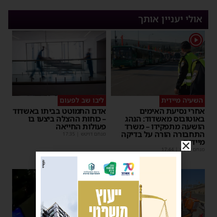
אולי יעניין אותך
1
השעיה מיידית
ליבו שב לפעום
אחרי נסיעת האימים
אדם התמוטט בביתו באשדוד
באוטובוס מאשדוד: הנהג
– כוחות ההצלה ביצעו בו
הושעה מתפקידו – משרד
פעולות החייאה
התחבורה הורה על בדיקה
מנחם דויטש
|
17:35
מיידית
מנחם דויטש
|
17:44
1