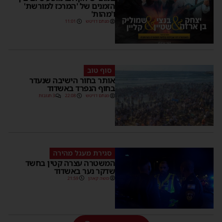
הזמנים של 'המרכז למורשת'
ו'מהות'
מנחם דויטש
11:01
סוף טוב
אותר בחור הישיבה שנעדר
בחוף הנפרד באשדוד
מנחם דויטש
22:08
3 תגובות
סגירת מעגל מהירה
המשטרה עצרה קטין בחשד
שדקר נער באשדוד
משה קאהן
21:59