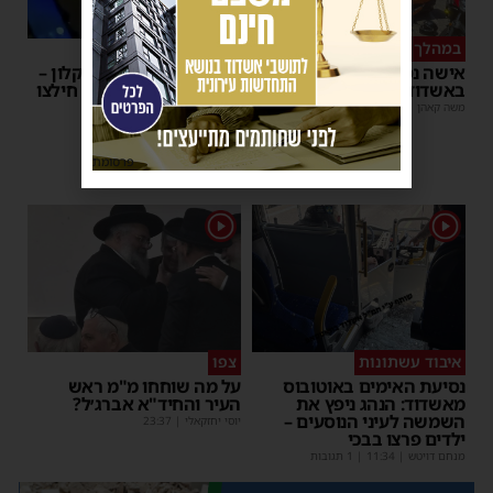
במהלך העבודה
צפו
אישה נפלה מסולם במחסן
תינוק ננעל ברכב באשקלון –
באשדוד
המתנדבים האשדודים חילצו
אותו בשלום
משה קאהן
|
17:31
משה קאהן
|
11:53
פרסומת
1
1
איבוד עשתונות
צפו
נסיעת האימים באוטובוס
על מה שוחחו מ"מ ראש
מאשדוד: הנהג ניפץ את
העיר והחיד"א אברג׳ל?
השמשה לעיני הנוסעים –
יוסי יחזקאלי
|
23:37
ילדים פרצו בבכי
מנחם דויטש
|
11:34
| 1 תגובות