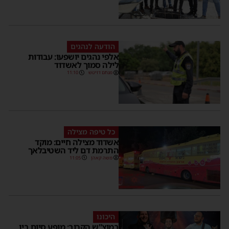
הודעה לנהגים
אלפי נהגים יושפעו: עבודות
לילה סמוך לאשדוד
מנחם דויטש
11:10
כל טיפה מצילה
אשדוד מצילה חיים: מוקד
התרמת דם ליד השטיבלאך
משה קאהן
11:05
היכונו
במוצ”ש הקרוב: מופע סיום בין