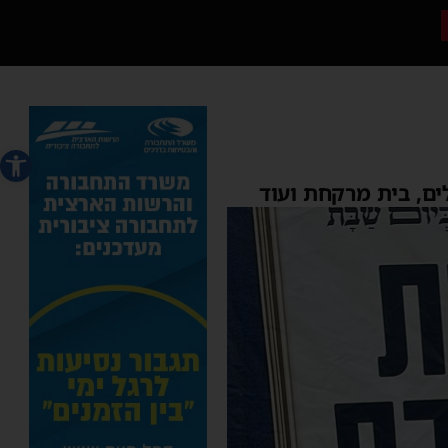
פתח סרג
ם, בית מרקחת ועוד