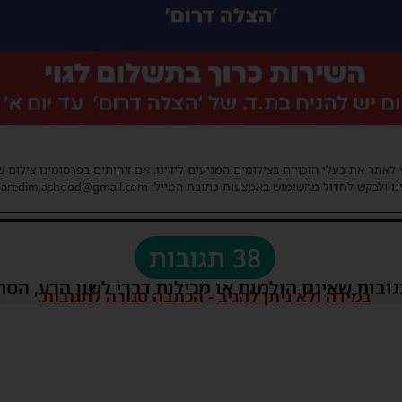
 לאתר את בעלי הזכויות בצילומים המגיעים לידינו. אם זיהיתים בפרסומינו צילום 
ו ולבקש לחדול מהשימוש באמצעות כתובת המייל: haredim.ashdod@gmail.com
38 תגובות
גובות שאינם הולמות או מכילות דברי לשון הרע, הסת
במידה ולא ניתן להגיב - הכתבה סגורה לתגובות.