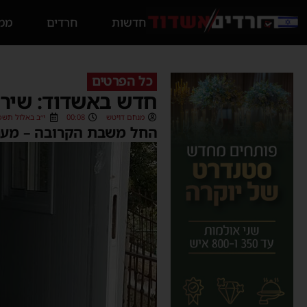
חדשות
חרדים
ממס
כל הפרטים
חדש באשדוד: שירו
מנחם דויטש
00:08
י״ב באלול תשפ״ה (/2025
החל משבת הקרובה – מענה