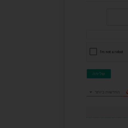
דוא"ל
(לא
חובה)
החדשות ביותר