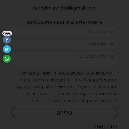
haredim.ashdod@gmail.com
או שילחו אלינו פנייה ונחזור אליכם בהקדם
שיתוף
אני מאשר/ת כי הפרטים שמסרתי יישמרו במאגר של
"אמפסיס" (מפעילת אתר "חרדים אשדוד") לצורך טיפול
ומענה לפנייתי. ידוע לי כי אני רשאי/ת לעיין במידע, לבקש
את תיקונו או מחיקתו. מסירת הפרטים היא רשות, אך
בלעדיהם לא ניתן לטפל בפנייה.
למדיניות הפרטיות
.
שליחה
ניווט באתר