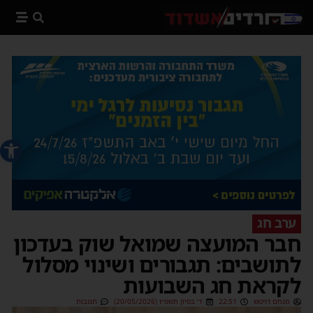
פתח סרג
ערב חג
חבר המועצה שמואל שוק בעדכון
לתושבים: תגבורים ושינוי מסלול
לקראת חג השבועות
מנחם דויטש
22:51
ד׳ בסיון תשפ״ו (20/05/2026)
תגובות