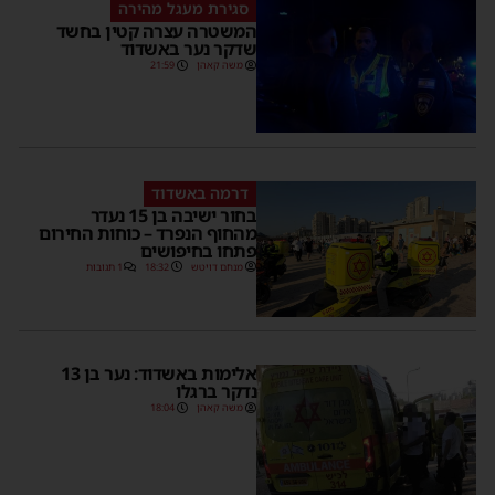
סגירת מעגל מהירה
המשטרה עצרה קטין בחשד
שדקר נער באשדוד
משה קאהן
21:59
דרמה באשדוד
בחור ישיבה בן 15 נעדר
מהחוף הנפרד – כוחות החירום
פתחו בחיפושים
מנחם דויטש
18:32
1 תגובות
אלימות באשדוד: נער בן 13
נדקר ברגלו
משה קאהן
18:04