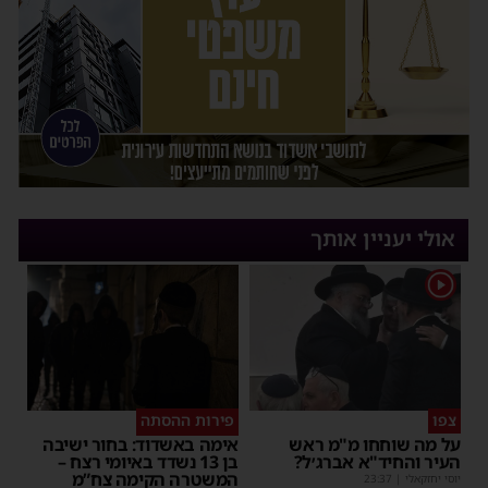
אולי יעניין אותך
1
צפו
פירות ההסתה
על מה שוחחו מ"מ ראש
אימה באשדוד: בחור ישיבה
העיר והחיד"א אברג׳ל?
בן 13 נשדד באיומי רצח –
המשטרה הקימה צח”מ
יוסי יחזקאלי
|
23:37