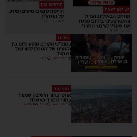
הורסים נכון
יש לאן לצאת
הריסת מבנים: טיפים ומידע
על התהליך
מתחם הבאולינג הגדול
והאטרקטיבי בדרום פותח
מקודם
|
02:14
את שעריו לציבור החרדי
מקודם
|
01:35
היכונו
במוצ”ש הקרוב: מופע סיום בין
הזמנים של 'המרכז למורשת'
ו'מהות'
מנחם דויטש
11:01
סוף טוב
אותר בחור הישיבה שנעדר
בחוף הנפרד באשדוד
מנחם דויטש
22:08
3 תגובות