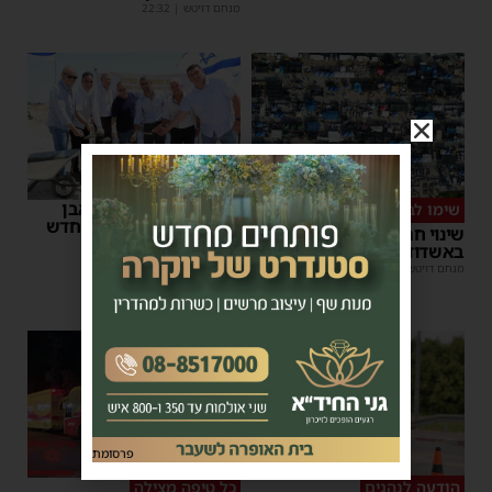
מנחם דויטש
|
22:32
רשות המסים הניחה אבן
שימו לב
פינה למתקן הבידוק החדש
שינוי חריג במועד השוק
בבית המכס אשדוד
באשדוד – זה התאריך החדש
משה קאהן
|
15:37
מנחם דויטש
|
16:07
פרסומת
הודעה לנהגים
כל טיפה מצילה