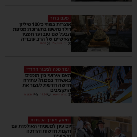
פעם בדור
אוצרות בשווי כ־100 מיליון
דולר נחשפו בתערוכה: מכיפת
הבעל שם טוב ועד חפציו
האישיים של הרב עובדיה
יוסי יחזקאלי
16:34
עוד מכה לציבור החרדי
האם אירועי בין הזמנים
באשדוד בסכנה? עתירה
חדשה דורשת לעצור את
התקציבים
מנחם דויטש
14:24
1 תגובות
חיזוק מערך הכשרות
יום עיון למשגיחי האולמות עם
תקנות חדשות והדרכה
מקצועית