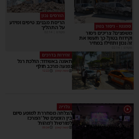
הורסים נכון
הריסת מבנים: טיפים ומידע
סמנטו - ניסור בטון
על התהליך
משפצים? צריכים ניסור
מקודם
|
02:14
וקידוח בטון? כך תעשו את
זה נכון ותוזילו במחיר
מקודם
|
02:14
זהירות בדרכים
תאונה באשדוד: הולכת רגל
נפגעה מרכב חולף
משה קאהן
12:22
גלריה
1
הצלחה מסחררת למופע סיום
בין הזמנים של 'המרכז
למורשת' ו'מהות'
משה קאהן
09:34