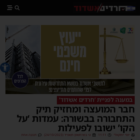
פתח סרג
במענה לפניית ‘חרדים אשדוד’
חבר המועצה ומחזיק תיק
התחבורה בבשורה: עמדות ‘על
הקו’ ישובו לפעילות
יוסי יחזקאלי
11:11
ט׳ במרחשוון תשפ״ד (24/10/2023)
תגובה אחת