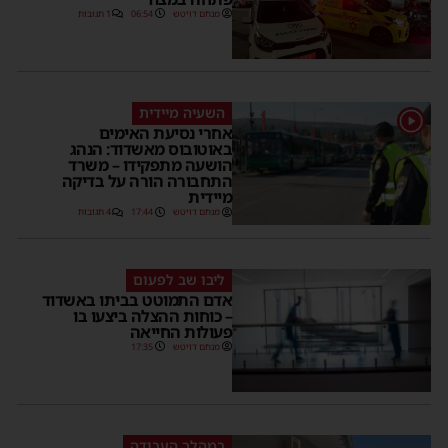
מנחם דויטש
06:54
1 תגובות
השעיה מיידית
1
אחרי נסיעת האימים
באוטובוס מאשדוד: הנהג
הושעה מתפקידו – משרד
התחבורה הורה על בדיקה
מיידית
מנחם דויטש
17:44
4 תגובות
ליבו שב לפעום
אדם התמוטט בביתו באשדוד
– כוחות ההצלה ביצעו בו
פעולות החייאה
מנחם דויטש
17:35
במהלך העבודה