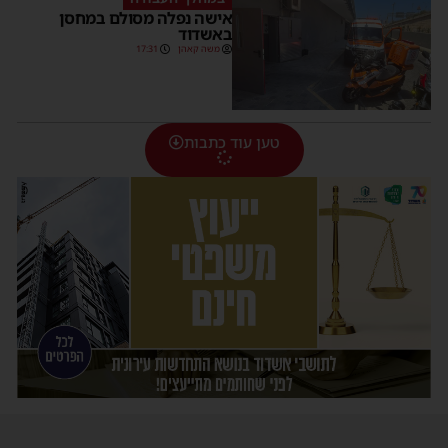
אישה נפלה מסולם במחסן
באשדוד
משה קאהן
17:31
טען עוד כתבות