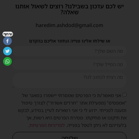
יש לכם עדכון בשבילנו? רוצים לשאול אותנו
שאלה?
haredim.ashdod@gmail.com
שיתוף
או שילחו אלינו פנייה ונחזור אליכם בהקדם
אני מאשר/ת כי הפרטים שמסרתי יישמרו במאגר של
"אמפסיס" (מפעילת אתר "חרדים אשדוד") לצורך טיפול
ומענה לפנייתי. ידוע לי כי אני רשאי/ת לעיין במידע, לבקש
את תיקונו או מחיקתו. מסירת הפרטים היא רשות, אך
בלעדיהם לא ניתן לטפל בפנייה.
למדיניות הפרטיות
.
שליחה