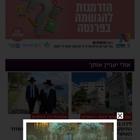
אולי יעניין אותך
עם 14 אנשי צוות רפואיים
אסונות בין הזמנים
לידה בדרך לבית החולים:
"אני מתחנן": קריאתו
התינוקת נולדה במושב
הכאובה של רב העיר אשדוד
האחורי של הרכב
יוסי יחזקאלי
|
18:35
מנחם דויטש
|
08:07