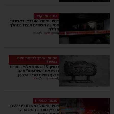
בתוך זמן קצר
ניסיון חיסול העבריין באשדוד:
חמישה חשודים נעצרו במהלך
הלילה
מנחם דויטש
07:35
המיזם שהפך לשיחת היום
באשדוד
במשך 15 שעות: אלפי בחורים
גדשו את 'השטעטל' ונהנו
מרצף חוויות סביב השעון
יוסי יחזקאלי
06:59
סכסוך כנופיות
ניסיון חיסול באשדוד: ירי לעבר
עבריין מוכר – המשטרה
פתחה במצוד