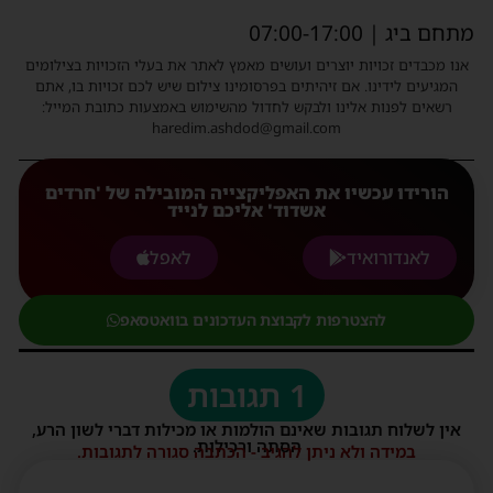
מתחם ביג | 07:00-17:00
אנו מכבדים זכויות יוצרים ועושים מאמץ לאתר את בעלי הזכויות בצילומים
המגיעים לידינו. אם זיהיתים בפרסומינו צילום שיש לכם זכויות בו, אתם
רשאים לפנות אלינו ולבקש לחדול מהשימוש באמצעות כתובת המייל:
haredim.ashdod@gmail.com
הורידו עכשיו את האפליקצייה המובילה של 'חרדים
אשדוד' אליכם לנייד
לאנדורואיד
לאפל
להצטרפות לקבוצת העדכונים בוואטסאפ
1 תגובות
אין לשלוח תגובות שאינם הולמות או מכילות דברי לשון הרע,
הסתה ורכילות.
במידה ולא ניתן להגיב - הכתבה סגורה לתגובות.