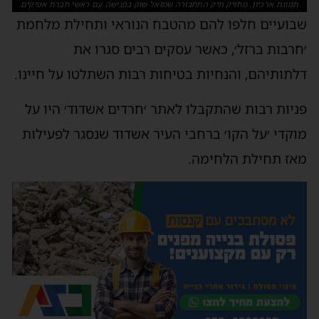
תמונת ארכיון. מחזיק תיק התחבורה שמואל שוק בפגישה עם ראשי חברת אפיקים
שבועיים חלפו להם מהטבח הנוראי ותחילת מלחמת
׳חרבות ברזל׳, כאשר עסקים רבים סגרו את
דלתותיהם, והנחיות בטיחות רבות השתלטו על חיינו.
פניות רבות שהתקבלו לאתר ׳חרדים אשדוד׳ היו על
מוקדי ׳על הקו׳ ברחבי העיר אשדוד שנסגר לפעילות
מאז תחילת הלחימה.