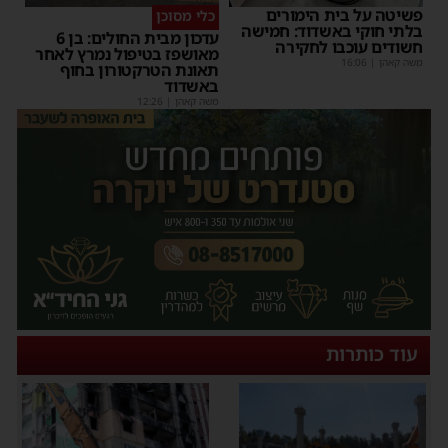
פשיטה על בית הימורים
כלי מסוכן
בלתי חוקי באשדוד: חמישה
עדכון מבית החולים: בן 6
חשודים עוכבו לחקירה
מאושפז בטיפול נמרץ לאחר
משה קאהן
|
16:06
תאונת הטרקטורון בחוף
באשדוד
משה קאהן
|
12:26
עוד כותרות