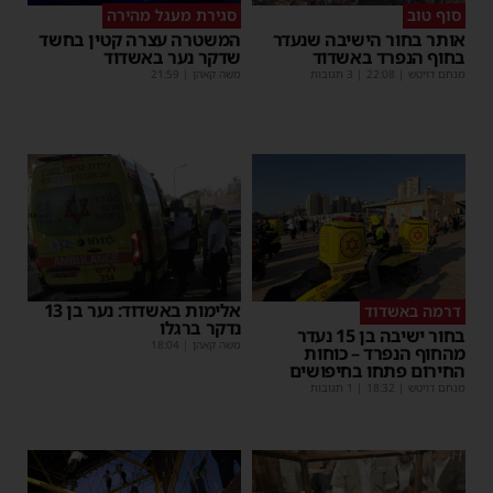
סוף טוב
סגירת מעגל מהירה
אותר בחור הישיבה שנעדר
המשטרה עצרה קטין בחשד
בחוף הנפרד באשדוד
שדקר נער באשדוד
מנחם דויטש
|
22:08
| 3 תגובות
משה קאהן
|
21:59
אלימות באשדוד: נער בן 13
דרמה באשדוד
נדקר ברגלו
בחור ישיבה בן 15 נעדר
משה קאהן
|
18:04
מהחוף הנפרד – כוחות
החירום פתחו בחיפושים
מנחם דויטש
|
18:32
| 1 תגובות