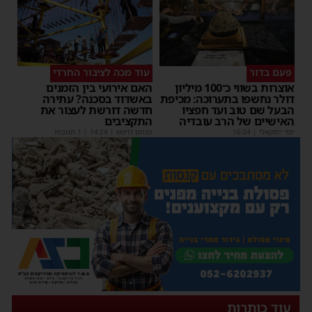
פעם בדור
עוד מכה לציבור החרדי
אוצרות בשווי כ־100 מיליון
האם אירועי בין הזמנים
דולר נחשפו בתערוכה: מכיפת
באשדוד בסכנה? עתירה
הבעל שם טוב ועד חפציו
חדשה דורשת לעצור את
האישיים של הרב עובדיה
התקציבים
יוסי יחזקאלי
|
16:34
מנחם דויטש
|
14:24
| 1 תגובות
עוד כותרות