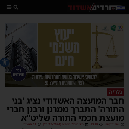
פתח סרג
גלריה
חבר המועצה האשדודי נציג 'בני
התורה' התברך ממרנן ורבנן חברי
מועצת חכמי התורה שליט"א
יוסי יחזקאלי
13:10
כ״ד בכסלו תשפ״ה (25/12/2024)
11 תגובות