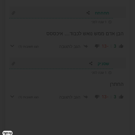
חחחחח
1 שנה לפני
הבן אדם ממש נואש לכבוד…. איכססס
-13
3
הגב לתגובה
הצג תשובות
(1)
שסניק
1 שנה לפני
החתרן
-13
3
הגב לתגובה
הצג תשובות
(1)
שיתוף