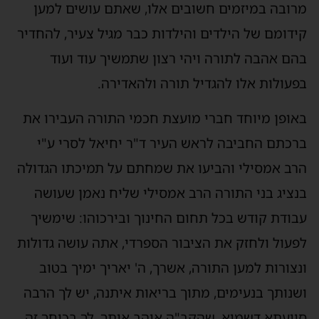
מרובה במיזמים חשובים אלו, שאתם עושים למען
קידומם של הילדים והילדות כבר מגיל צעיר, להחדיר
בהם אהבה לתורה ויהי רצון שתמשיך עוד ועוד
בפעולות אלו להגדיל תורה ולהאדירה.
באופן מיוחד חברי מועצת חכמי התורה העבירו את
ברכתם החביבה לראש העיר ד"ר יחיאל לסרי ע"י
הרב אמסילי והביעו את שמחתם על תמיכתו הגדולה
בנציג בני התורה הרב אמסילי שליח נאמן שעושה
עבודת קודש בכל תחום החינוך ובירכוהו: שימשיך
לפעול ולחזק את הציבור הספרדי, אתה עושה גדולות
ונצורות למען התורה, אשרך, ה' יאריך ימיך בטוב
ושנותך בנעימים, מתוך בריאות איתנה, יש לך הרבה
סייעתא דשמיא, שהקב"ה אוהב אותך, לך בכוחך זה