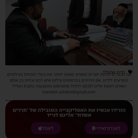
חיים אמסילי
אנו מכבדים זכויות יוצרים ועושים מאמץ לאתר את בעלי הזכויות בצילומים
המגיעים לידינו. אם זיהיתים בפרסומינו צילום שיש לכם זכויות בו, אתם
רשאים לפנות אלינו ולבקש לחדול מהשימוש באמצעות כתובת המייל:
haredim.ashdod@gmail.com
הורידו עכשיו את האפליקצייה המובילה של 'חרדים
אשדוד' אליכם לנייד
לאנדורואיד
לאפל