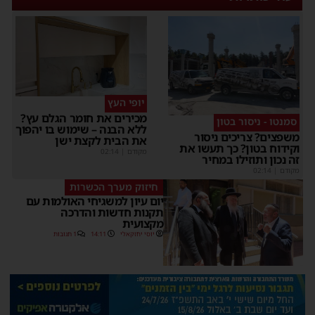
יופי העץ
מכירים את חומר הגלם עץ?
סמנטו - ניסור בטון
ללא הבנה – שימוש בו יהפוך
משפצים? צריכים ניסור
את הבית לקצת ישן
וקידוח בטון? כך תעשו את
מקודם
|
02:14
זה נכון ותוזילו במחיר
מקודם
|
02:14
חיזוק מערך הכשרות
יום עיון למשגיחי האולמות עם
תקנות חדשות והדרכה
מקצועית
יוסי יחזקאלי
14:11
1 תגובות
ריקול