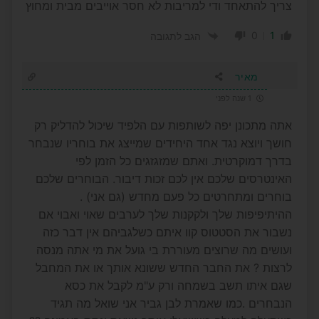
צריך להתאחד ודי למריבות לא חסר אוייבים מבית ומחוץ
0
1
הגב לתגובה
מאיר
1 שנה לפני
אתה מתכונן יפה לשותפות עם הלפיד שיכול להדליק רק
חושך ויוצא נגד אחד היחידים שמייצג את בוחריו שנבחר
בדרך דמוקרטית. ואתם שמזגזגים כל הזמן לפי
האינטרסים שלכם אין לכם זכות דיבור. הבוחרים שלכם
בוחרים ומתחרטים כל פעם מחדש (גם אני) .
ההיתיפיפות שלך ולקקנות שלך לערבים שאוי ואבוי אם
נשבור את הסטטוס קוו איתם כשלגביהם אין דבר כזה
ועושים מה שרוצים מעוררת בי גועל את מי אתה מנסה
לרצות ? את החבר החדש ששונא אותך או את המחבל
שגם איתו תשב בשמחה ורק ע"מ לקבל את כסא
הנבחרים .כמו שאמרת לבן גביר אני שואל מה תגיד