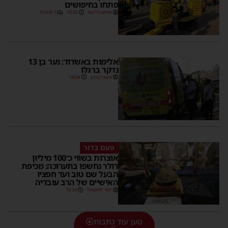
פתחו בחיפושים
מנחם דויטש
18:32
1 תגובות
אלימות באשדוד: נער בן 13
נדקר ברגלו
משה קאהן
18:04
פעם בדור
אוצרות בשווי כ־100 מיליון
דולר נחשפו בתערוכה: מכיפת
הבעל שם טוב ועד חפציו
האישיים של הרב עובדיה
יוסי יחזקאלי
16:34
טען עוד כתבות