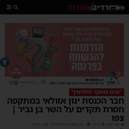
פתח סרג
"אדם מופקר לחלוטין"
חבר הכנסת ינון אזולאי במתקפה
חסרת תקדים על השר בן גביר |
צפו
משה קאהן
14:10
י׳ באב תשפ״ד (14/08/2024)
3 תגובות