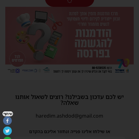
יש לכם עדכון בשבילנו? רוצים לשאול אותנו
שאלה?
שיתוף
haredim.ashdod@gmail.com
או שילחו אלינו פנייה ונחזור אליכם בהקדם