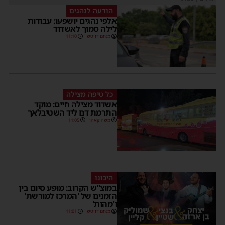
הודעה לנהגים
אלפי נהגים יושפעו: עבודות
לילה סמוך לאשדוד
מנחם דויטש
11:10
כל טיפה מצילה
אשדוד מצילה חיים: מוקד
התרמת דם ליד השטיבלאך
משה קאהן
11:05
היכונו
במוצ”ש הקרוב: מופע סיום בין
הזמנים של 'המרכז למורשת'
ו'מהות'
מנחם דויטש
11:01