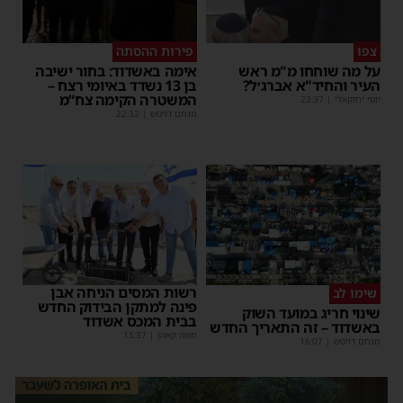
צפו
פירות ההסתה
על מה שוחחו מ"מ ראש
אימה באשדוד: בחור ישיבה
העיר והחיד"א אברג׳ל?
בן 13 נשדד באיומי רצח –
המשטרה הקימה צח”מ
יוסי יחזקאלי
|
23:37
מנחם דויטש
|
22:32
רשות המסים הניחה אבן
שימו לב
פינה למתקן הבידוק החדש
שינוי חריג במועד השוק
בבית המכס אשדוד
באשדוד – זה התאריך החדש
משה קאהן
|
15:37
מנחם דויטש
|
16:07