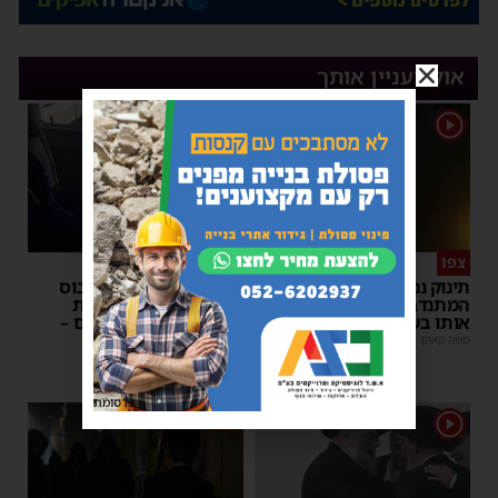
אולי יעניין אותך
1
1
צפו
איבוד עשתונות
תינוק ננעל ברכב באשקלון –
נסיעת האימים באוטובוס
המתנדבים האשדודים חילצו
מאשדוד: הנהג ניפץ את
אותו בשלום
השמשה לעיני הנוסעים –
ילדים פרצו בבכי
משה קאהן
|
11:53
מנחם דויטש
|
11:34
פרסומת
1