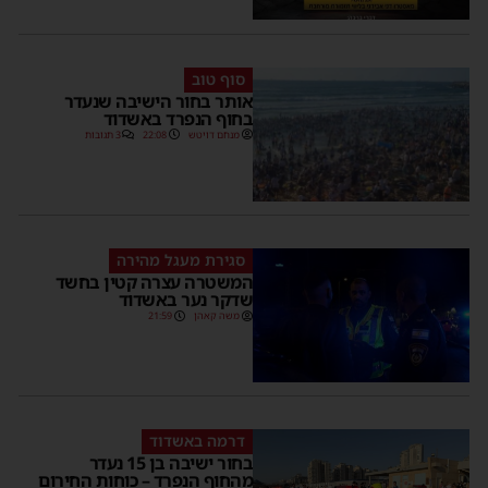
סוף טוב
אותר בחור הישיבה שנעדר
בחוף הנפרד באשדוד
מנחם דויטש
22:08
3 תגובות
סגירת מעגל מהירה
המשטרה עצרה קטין בחשד
שדקר נער באשדוד
משה קאהן
21:59
דרמה באשדוד
בחור ישיבה בן 15 נעדר
מהחוף הנפרד – כוחות החירום