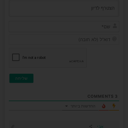
שם*
דוא"ל
(לא
חובה
COMMENTS
3
החדשות ביותר
אבי