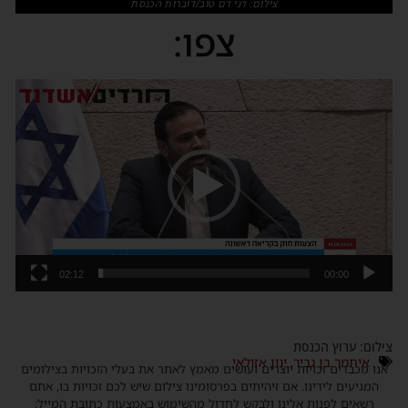
צילום: דני דם טוב/דוברות הכנסת
צפו:
נגן
וידאו
02:12
00:00
צילום: ערוץ הכנסת
איתמר בן גביר
,
ינון אזולאי
אנו מכבדים זכויות יוצרים ועושים מאמץ לאתר את בעלי הזכויות בצילומים
המגיעים לידינו. אם זיהיתים בפרסומינו צילום שיש לכם זכויות בו, אתם
רשאים לפנות אלינו ולבקש לחדול מהשימוש באמצעות כתובת המייל: