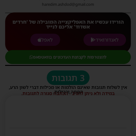
haredim.ashdod@gmail.com
הורידו עכשיו את האפליקצייה המובילה של 'חרדים
אשדוד' אליכם לנייד
לאנדורואיד
לאפל
להצטרפות לקבוצת העדכונים בוואטסאפ
3 תגובות
אין לשלוח תגובות שאינם הולמות או מכילות דברי לשון הרע,
הסתה ורכילות.
במידה ולא ניתן להגיב - הכתבה סגורה לתגובות.