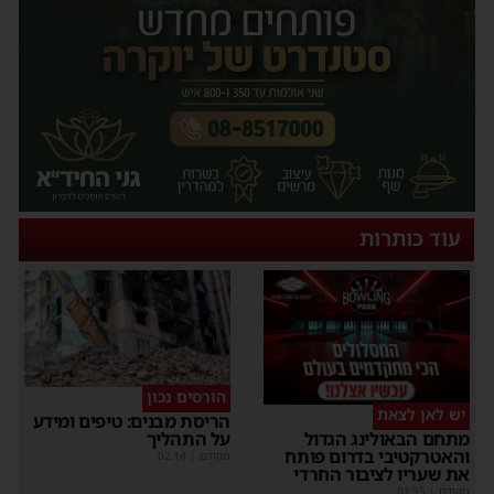
עוד כותרות
הורסים נכון
יש לאן לצאת
הריסת מבנים: טיפים ומידע
על התהליך
מתחם הבאולינג הגדול
והאטרקטיבי בדרום פותח
מקודם
|
02:14
את שעריו לציבור החרדי
מקודם
|
01:35