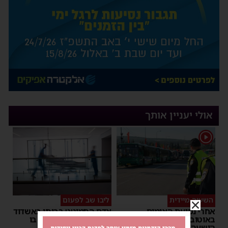
אולי יעניין אותך
1
השעיה מיידית
ליבו שב לפעום
אחרי נסיעת האימים
אדם התמוטט בביתו באשדוד
באוטובוס מאשדוד: הנהג
– כוחות ההצלה ביצעו בו
הושעה מתפקידו – משרד
פעולות החייאה