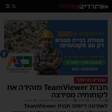
פתח סרג
עובדים מרחוק?
חברת TeamViewer מזהירה את
לקוחותיה מפירצה
אביב נחשוני
20:04
כ״ד בסיון תשפ״ד (30/06/2024)
תגובות
לאחרונה דיווחה חברת TeamViewer