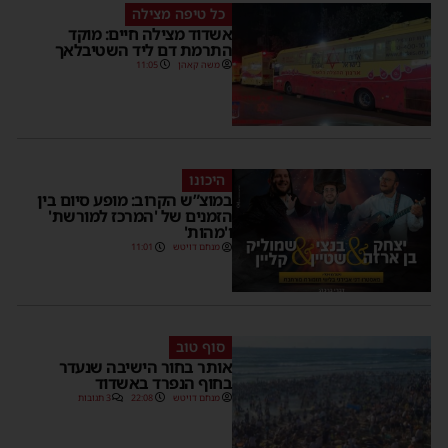
כל טיפה מצילה
אשדוד מצילה חיים: מוקד
התרמת דם ליד השטיבלאך
משה קאהן
11:05
היכונו
במוצ”ש הקרוב: מופע סיום בין
הזמנים של 'המרכז למורשת'
ו'מהות'
מנחם דויטש
11:01
סוף טוב
אותר בחור הישיבה שנעדר
בחוף הנפרד באשדוד
מנחם דויטש
22:08
3 תגובות