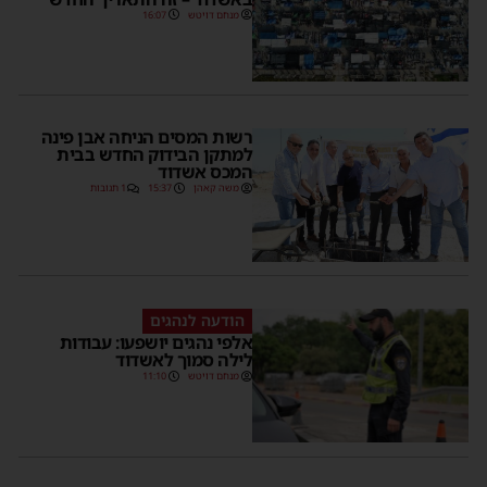
מנחם דויטש
16:07
רשות המסים הניחה אבן פינה
למתקן הבידוק החדש בבית
המכס אשדוד
משה קאהן
15:37
1 תגובות
הודעה לנהגים
אלפי נהגים יושפעו: עבודות
לילה סמוך לאשדוד
מנחם דויטש
11:10