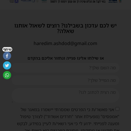
יש לכם עדכון בשבילנו? רוצים לשאול אותנו
שאלה?
haredim.ashdod@gmail.com
שיתוף
או שילחו אלינו פנייה ונחזור אליכם בהקדם
אני מאשר/ת כי הפרטים שמסרתי יישמרו במאגר של
"אמפסיס" (מפעילת אתר "חרדים אשדוד") לצורך טיפול
ומענה לפנייתי. ידוע לי כי אני רשאי/ת לעיין במידע, לבקש
את תיקונו או מחיקתו. מסירת הפרטים היא רשות, אך