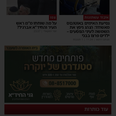
איבוד עשתונות
צפו
נסיעת האימים באוטובוס
על מה שוחחו מ"מ ראש
מאשדוד: הנהג ניפץ את
העיר והחיד"א אברג׳ל?
השמשה לעיני הנוסעים –
יוסי יחזקאלי
|
23:37
ילדים פרצו בבכי
מנחם דויטש
|
11:34
| 1 תגובות
עוד כותרות