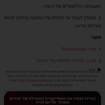
האבטחה הרלוונטיים של היצרן.
5. מומלץ לעבור על הלוגים של התוכנה בניסיון לזהות
פעילות חריגה.
מקור:
אתר TeamViewer
2.
מערך הסייבר הלאומי של ישראל
סייבר
אנו מכבדים זכויות יוצרים ועושים מאמץ לאתר את בעלי הזכויות בצילומים
המגיעים לידינו. אם זיהיתים בפרסומינו צילום שיש לכם זכויות בו, אתם
רשאים לפנות אלינו ולבקש לחדול מהשימוש באמצעות כתובת המייל:
haredim.ashdod@gmail.com
הורידו עכשיו את האפליקצייה המובילה של 'חרדים
אשדוד' אליכם לנייד