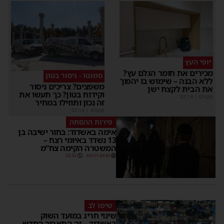
יופי העץ
מכירים את חומר הגלם עץ?
סמנטו - ניסור בטון
ללא הבנה – שימוש בו יהפוך
משפצים? צריכים ניסור
את הבית לקצת ישן
וקידוח בטון? כך תעשו את
מקודם
|
02:14
זה נכון ותוזילו במחיר
מקודם
|
02:14
פירות ההסתה
אימה באשדוד: בחור ישיבה בן
13 נשדד באיומי רצח –
המשטרה הקימה צח”מ
מנחם דויטש
22:32
שימו לב
שינוי חריג במועד השוק
באשדוד – זה התאריך החדש