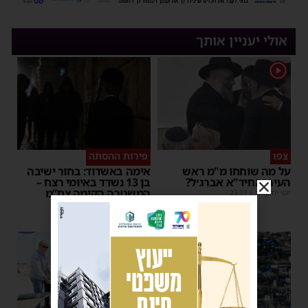
אולי יעניין אותך
1
צפו
פירות ההסתה
על מה שוחחו מ"מ ראש
אימה באשדוד: בחור ישיבה
העיר והחיד"א אברג׳ל?
בן 13 נשדד באיומי רצח –
המשטרה הקימה צח”מ
יוסי יחזקאלי
|
23:37
מנחם דויטש
|
22:32