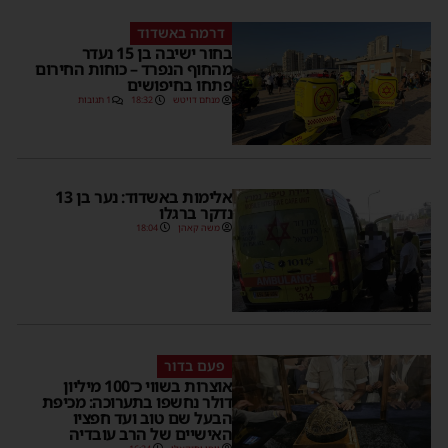
דרמה באשדוד
בחור ישיבה בן 15 נעדר
מהחוף הנפרד – כוחות החירום
פתחו בחיפושים
מנחם דויטש
18:32
1 תגובות
אלימות באשדוד: נער בן 13
נדקר ברגלו
משה קאהן
18:04
פעם בדור
אוצרות בשווי כ־100 מיליון
דולר נחשפו בתערוכה: מכיפת
הבעל שם טוב ועד חפציו
האישיים של הרב עובדיה