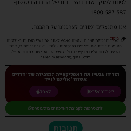
לפנות למוקד שרות הצרכנים של החברה בטלפון-
1800-587-587 .
אנו מתנצלים ומודים לצרכנינו על ההבנה.
ריקול
אנו מכבדים זכויות יוצרים ועושים מאמץ לאתר את בעלי הזכויות בצילומים
המגיעים לידינו. אם זיהיתים בפרסומינו צילום שיש לכם זכויות בו, אתם
רשאים לפנות אלינו ולבקש לחדול מהשימוש באמצעות כתובת המייל:
haredim.ashdod@gmail.com
הורידו עכשיו את האפליקצייה המובילה של 'חרדים
אשדוד' אליכם לנייד
לאנדורואיד
לאפל
להצטרפות לקבוצת העדכונים בוואטסאפ
תגובות