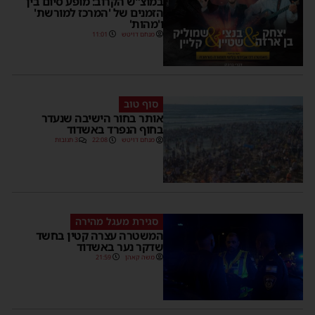
במוצ”ש הקרוב: מופע סיום בין
הזמנים של 'המרכז למורשת'
ו'מהות'
מנחם דויטש
11:01
סוף טוב
אותר בחור הישיבה שנעדר
בחוף הנפרד באשדוד
מנחם דויטש
22:08
3 תגובות
סגירת מעגל מהירה
המשטרה עצרה קטין בחשד
שדקר נער באשדוד
משה קאהן
21:59