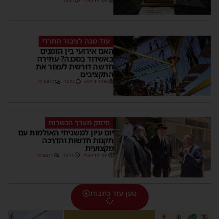
יוסי יחזקאלי
16:34
עוד מכה לציבור החרדי
האם אירועי בין הזמנים
באשדוד בסכנה? עתירה
חדשה דורשת לעצור את
התקציבים
מנחם דויטש
14:24
1 תגובות
חיזוק מערך הכשרות
יום עיון למשגיחי האולמות עם
תקנות חדשות והדרכה
מקצועית
יוסי יחזקאלי
14:11
1 תגובות
טען עוד כתבות