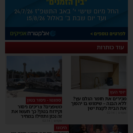
עוד כותרות
יופי העץ
מכירים את חומר הגלם עץ?
סמנטו - ניסור בטון
ללא הבנה – שימוש בו יהפוך
משפצים? צריכים ניסור
את הבית לקצת ישן
וקידוח בטון? כך תעשו את
מקודם
|
02:14
זה נכון ותוזילו במחיר
מקודם
|
02:14
היכונו