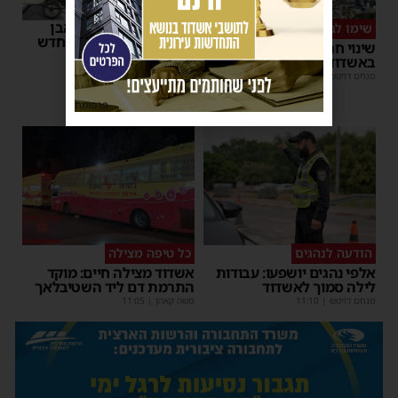
רשות המסים הניחה אבן
שימו לב
פינה למתקן הבידוק החדש
שינוי חריג במועד השוק
בבית המכס אשדוד
באשדוד – זה התאריך החדש
משה קאהן
|
15:37
מנחם דויטש
|
16:07
פרסומת
הודעה לנהגים
כל טיפה מצילה
אלפי נהגים יושפעו: עבודות
אשדוד מצילה חיים: מוקד
לילה סמוך לאשדוד
התרמת דם ליד השטיבלאך
מנחם דויטש
|
11:10
משה קאהן
|
11:05