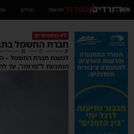
חדשות
חרדים
ממס
לא מתפשרים
חברת החשמל בתביעת ענק – 15 מיליו
מנחם דויטש
20:49
כ״א באלול תשפ״ה (2025
לטענת חברת החשמל – הנח
הנתבעת ל”נורמה”, עד ל