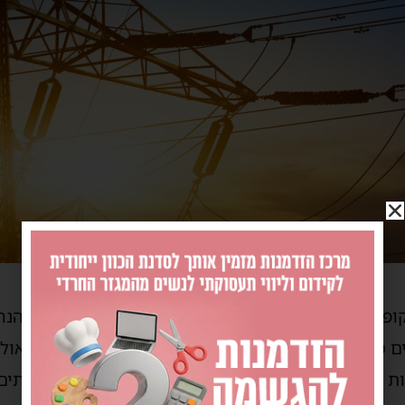
חברת החשמל מציינת כי בתקופת הקורונה, בין 
 בהנחה אקט חד-פעמי, והחלה לשלם סכומים מופחתים כע