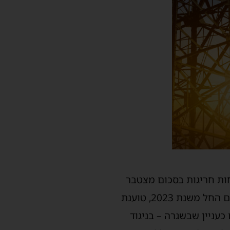
השנים 2020–2022, ניתנו לנתבעת הנחות חריגות בסכום מצטבר
של כ־6.7 מיליון שקלים, “לפנים משורת הדין” ומתוך התחשבות בקשיים הכלכליים. אולם החל משנת 2023, טוענת
ניין שבשגרה – בניגוד