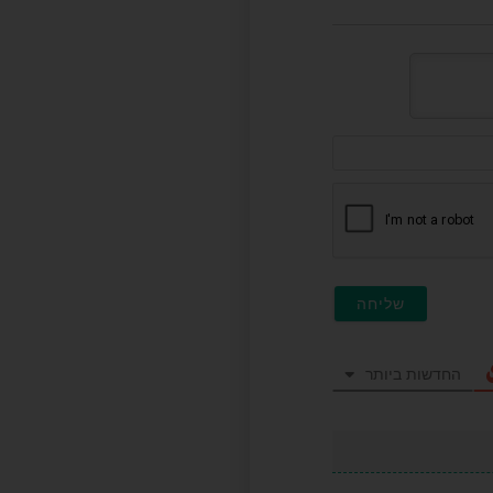
דוא"ל
(לא
חובה)
החדשות ביותר