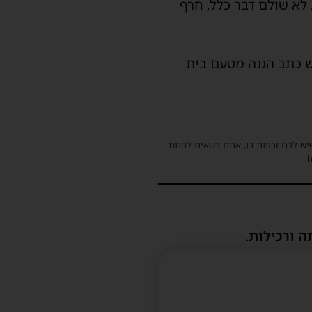
מוחלט להסכם. לטענת החברה, בשנת 2023 שולם סכום חלקי בלבד, ואילו בשנת 2024 לא שולם דבר כלל, חרף
גש כתב הגנה מטעם בית
שיש לכם זכויות בו, אתם רשאים לפנות
ה ורכילות.