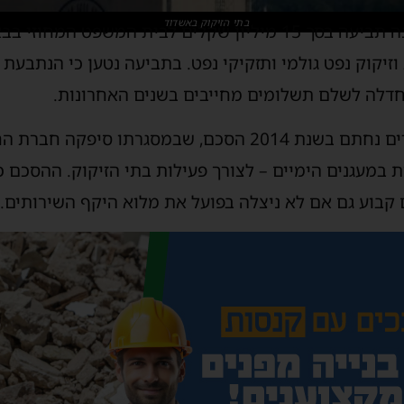
בתי הזיקוק באשדוד
חברת החשמל הגישה לאחרונה תביעה בסך 15 מיליון שקלים לבית המ
וזיקוק נפט גולמי ותזקיקי נפט. בתביעה נטען כי הנתבעת
 חדלה לשלם תשלומים מחייבים בשנים האחרונות.
על פי כתב התביעה, בין הצדדים נחתם בשנת 2014 הסכם, שבמסג
 במעגנים הימיים – לצורך פעילות בתי הזיקוק. ההסכם כ
בוע גם אם לא ניצלה בפועל את מלוא היקף השירותים.