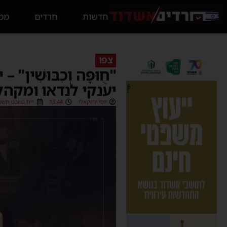
חדשות
חרדים
ממס
צפו
"חֻוּפָּה וְכִבּוּש
יענקי לנדאו ומקה
יוסי יחזקאלי
13:44
י״ח בשבט תשפ״ה (/2025