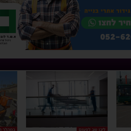
ליבו שב לפעום
במהלך ה