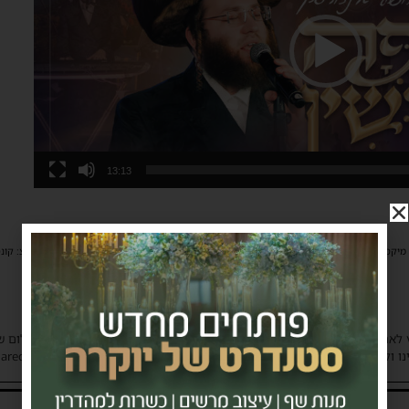
13:13
יקס: חיים מוזס עריכה: הרשי סגל אולפן: יענקי לנדאו ומיכאל וינברגר עיצוב עטיפה: זעירא יח"צ: קונט
 לאתר את בעלי הזכויות בצילומים המגיעים לידינו. אם זיהיתים בפרסומינו צילום 
ו ולבקש לחדול מהשימוש באמצעות כתובת המייל: haredim.ashdod@gmail.com