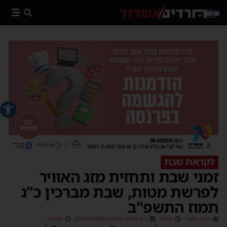
פתח סרג
לקראת שבת
זמני שבת ותחזית מזג האוויר
לפרשת מטות, שבת מברכין כ"ג
תמוז התשפ"ב
אביב נחשוני
19:02
כ״ב בתמוז תשפ״ב (21/07/2022)
תגובות