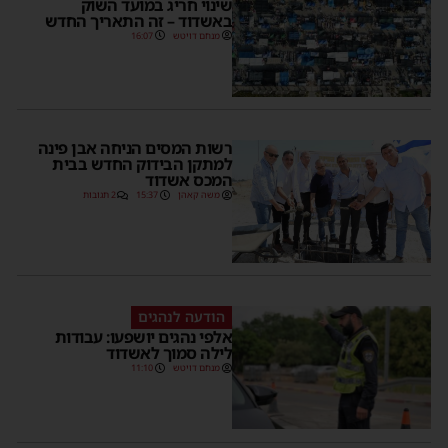
שינוי חריג במועד השוק
באשדוד – זה התאריך החדש
מנחם דויטש
16:07
רשות המסים הניחה אבן פינה
למתקן הבידוק החדש בבית
המכס אשדוד
משה קאהן
15:37
2 תגובות
הודעה לנהגים
אלפי נהגים יושפעו: עבודות
לילה סמוך לאשדוד
מנחם דויטש
11:10