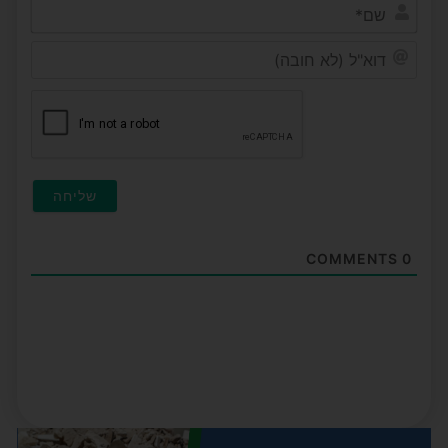
שם*
דוא"ל
(לא
חובה
COMMENTS
0