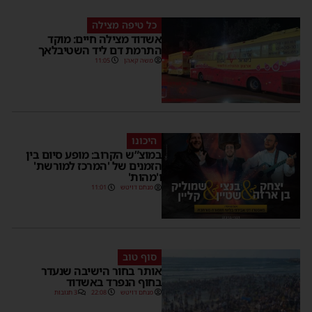
כל טיפה מצילה
אשדוד מצילה חיים: מוקד
התרמת דם ליד השטיבלאך
משה קאהן
11:05
היכונו
במוצ”ש הקרוב: מופע סיום בין
הזמנים של 'המרכז למורשת'
ו'מהות'
מנחם דויטש
11:01
סוף טוב
אותר בחור הישיבה שנעדר
בחוף הנפרד באשדוד
מנחם דויטש
22:08
3 תגובות