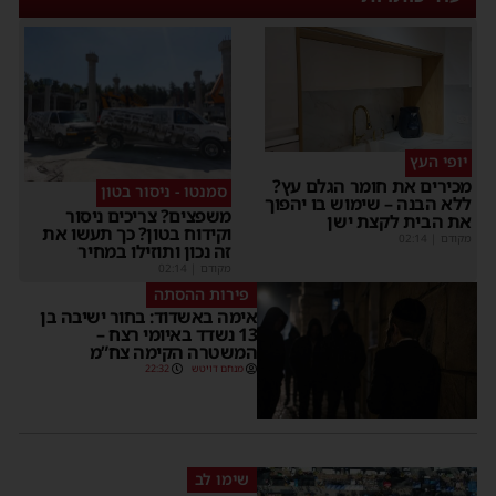
יופי העץ
מכירים את חומר הגלם עץ?
סמנטו - ניסור בטון
ללא הבנה – שימוש בו יהפוך
משפצים? צריכים ניסור
את הבית לקצת ישן
וקידוח בטון? כך תעשו את
מקודם
|
02:14
זה נכון ותוזילו במחיר
מקודם
|
02:14
פירות ההסתה
אימה באשדוד: בחור ישיבה בן
13 נשדד באיומי רצח –
המשטרה הקימה צח”מ
מנחם דויטש
22:32
שימו לב