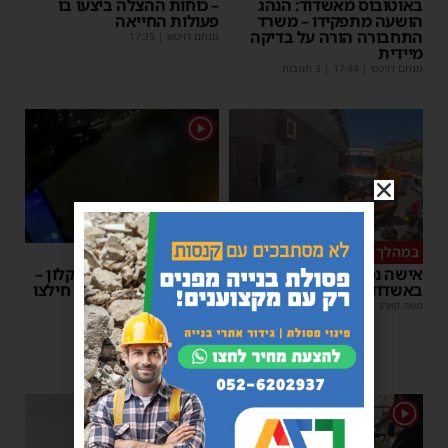
באוטובוס מאשדוד: הנהג
– כוחות ההצלה ביצעו בו
הושעה מתפקידו – משרד
פעולות החייאה
התחבורה הורה על בדיקה
מנחם דויטש
|
17:35
מיידית
מנחם דויטש
|
17:44
| 3 תגובות
1
במהלך העבודה
צפו
אישה נפלה מסולם במחסן
תינוק ננעל ברכב באשקלון –
באשדוד
המתנדבים האשדודים חילצו
אותו בשלום
משה קאהן
|
17:31
משה קאהן
|
11:53
1
1