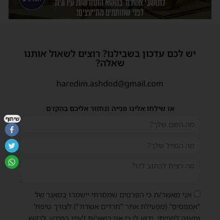
יש לכם עדכון בשבילנו? רוצים לשאול אותנו
שאלה?
haredim.ashdod@gmail.com
או שילחו אלינו פנייה ונחזור אליכם בהקדם
שיתוף
אני מאשר/ת כי הפרטים שמסרתי יישמרו במאגר של
"אמפסיס" (מפעילת אתר "חרדים אשדוד") לצורך טיפול
ומענה לפנייתי. ידוע לי כי אני רשאי/ת לעיין במידע, לבקש