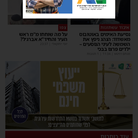
פרסומת
איבוד עשתונות
צפו
נסיעת האימים באוטובוס
על מה שוחחו מ"מ ראש
מאשדוד: הנהג ניפץ את
העיר והחיד"א אברג׳ל?
השמשה לעיני הנוסעים –
יוסי יחזקאלי
|
23:37
ילדים פרצו בבכי
מנחם דויטש
|
11:34
| 1 תגובות
עוד כותרות