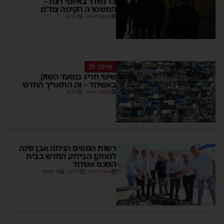
13 נשדד באיומי רצח –
המשטרה הקימה צח”מ
מנחם דויטש
22:32
שימו לב
שינוי חריג במועד השוק
באשדוד – זה התאריך החדש
מנחם דויטש
16:07
רשות המסים הניחה אבן פינה
למתקן הבידוק החדש בבית
המכס אשדוד
משה קאהן
15:37
1 תגובות