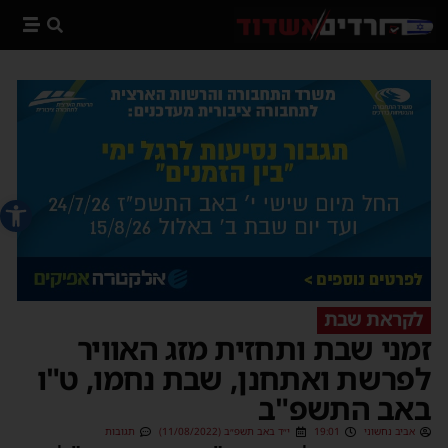
פתח סרג
לקראת שבת
זמני שבת ותחזית מזג האוויר
לפרשת ואתחנן, שבת נחמו, ט"ו
באב התשפ"ב
אביב נחשוני
19:01
י״ד באב תשפ״ב (11/08/2022)
תגובות