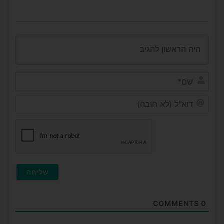
שם*
דוא"ל
(לא
חובה
COMMENTS
0