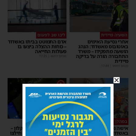
השעיה מיידית
ליבו שב לפעום
אחרי נסיעת האימים
אדם התמוטט בביתו באשדוד
באוטובוס מאשדוד: הנהג
– כוחות ההצלה ביצעו בו
הושעה מתפקידו – משרד
פעולות החייאה
התחבורה הורה על בדיקה
מנחם דויטש
|
17:35
מיידית
מנחם דויטש
|
17:44
1
במהלך העבודה
צפו
אישה נפלה מסולם במחסן
תינוק ננעל ברכב באשקלון –
באשדוד
המתנדבים האשדודים חילצו