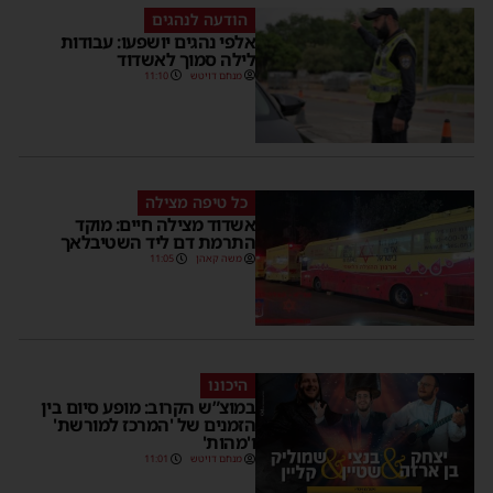
הודעה לנהגים
אלפי נהגים יושפעו: עבודות
לילה סמוך לאשדוד
מנחם דויטש
11:10
כל טיפה מצילה
אשדוד מצילה חיים: מוקד
התרמת דם ליד השטיבלאך
משה קאהן
11:05
היכונו
במוצ”ש הקרוב: מופע סיום בין
הזמנים של 'המרכז למורשת'
ו'מהות'
מנחם דויטש
11:01