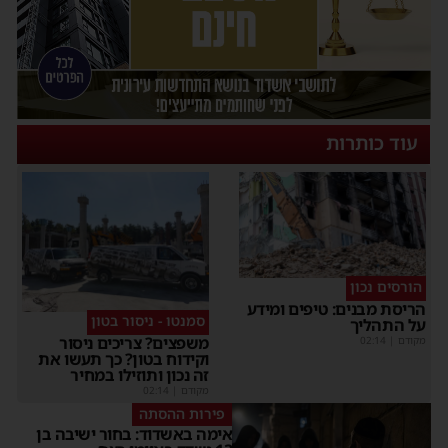
עוד כותרות
הורסים נכון
הריסת מבנים: טיפים ומידע
סמנטו - ניסור בטון
על התהליך
משפצים? צריכים ניסור
מקודם
|
02:14
וקידוח בטון? כך תעשו את
זה נכון ותוזילו במחיר
מקודם
|
02:14
פירות ההסתה
אימה באשדוד: בחור ישיבה בן