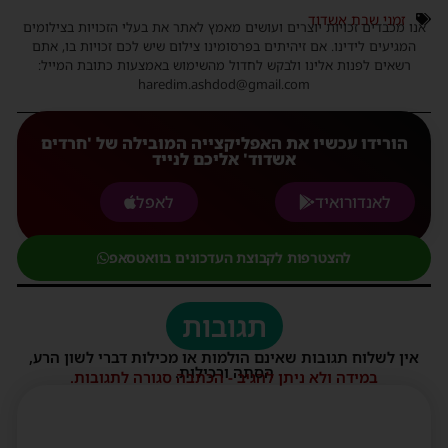
זמני שבת אשדוד
אנו מכבדים זכויות יוצרים ועושים מאמץ לאתר את בעלי הזכויות בצילומים
המגיעים לידינו. אם זיהיתים בפרסומינו צילום שיש לכם זכויות בו, אתם
רשאים לפנות אלינו ולבקש לחדול מהשימוש באמצעות כתובת המייל:
haredim.ashdod@gmail.com
הורידו עכשיו את האפליקצייה המובילה של 'חרדים
אשדוד' אליכם לנייד
לאנדורואיד
לאפל
להצטרפות לקבוצת העדכונים בוואטסאפ
תגובות
אין לשלוח תגובות שאינם הולמות או מכילות דברי לשון הרע,
הסתה ורכילות.
במידה ולא ניתן להגיב - הכתבה סגורה לתגובות.