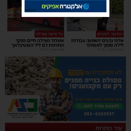
פרסומת
הודעה לנהגים
כל טיפה מצילה
אלפי נהגים יושפעו: עבודות
אשדוד מצילה חיים: מוקד
לילה סמוך לאשדוד
התרמת דם ליד השטיבלאך
מנחם דויטש
|
11:10
משה קאהן
|
11:05
עוד כותרות