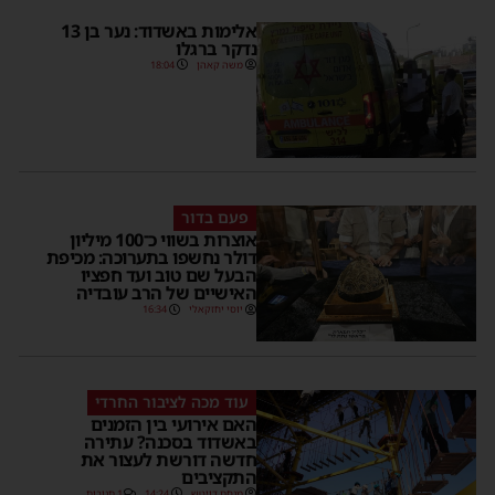
אלימות באשדוד: נער בן 13
נדקר ברגלו
משה קאהן
18:04
פעם בדור
אוצרות בשווי כ־100 מיליון
דולר נחשפו בתערוכה: מכיפת
הבעל שם טוב ועד חפציו
האישיים של הרב עובדיה
יוסי יחזקאלי
16:34
עוד מכה לציבור החרדי
האם אירועי בין הזמנים
באשדוד בסכנה? עתירה
חדשה דורשת לעצור את
התקציבים
מנחם דויטש
14:24
1 תגובות