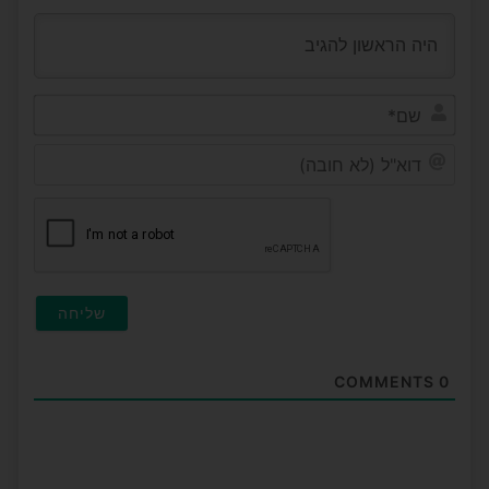
שם*
דוא"ל
(לא
חובה
COMMENTS
0