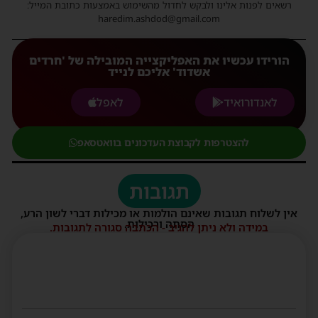
רשאים לפנות אלינו ולבקש לחדול מהשימוש באמצעות כתובת המייל:
haredim.ashdod@gmail.com
הורידו עכשיו את האפליקצייה המובילה של 'חרדים
אשדוד' אליכם לנייד
לאנדורואיד
לאפל
להצטרפות לקבוצת העדכונים בוואטסאפ
תגובות
אין לשלוח תגובות שאינם הולמות או מכילות דברי לשון הרע,
הסתה ורכילות.
במידה ולא ניתן להגיב - הכתבה סגורה לתגובות.