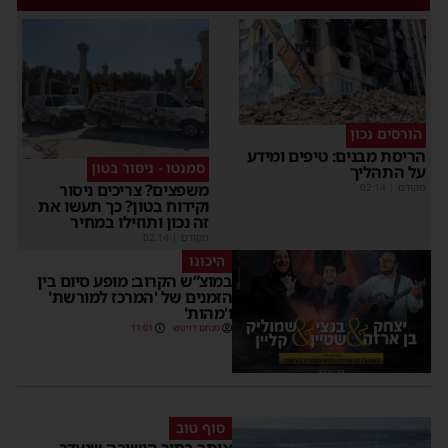
הורסים נכון
הריסת מבנים: טיפים ומידע
סמנטו - ניסור בטון
על התהליך
משפצים? צריכים ניסור
מקודם
|
02:14
וקידוח בטון? כך תעשו את
זה נכון ותוזילו במחיר
מקודם
|
02:14
היכונו
במוצ”ש הקרוב: מופע סיום בין
הזמנים של 'המרכז למורשת'
ו'מהות'
מנחם דויטש
11:01
סוף טוב
אותר בחור הישיבה שנעדר