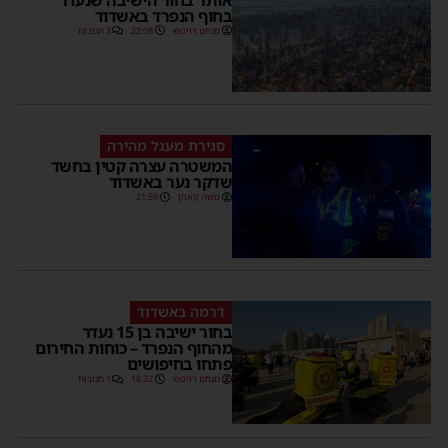
בחוף הנפרד באשדוד
מנחם דויטש
22:08
3 תגובות
סגירת מעגל מהירה
המשטרה עצרה קטין בחשד
שדקר נער באשדוד
משה קאהן
21:59
דרמה באשדוד
בחור ישיבה בן 15 נעדר
מהחוף הנפרד – כוחות החירום
פתחו בחיפושים
מנחם דויטש
18:32
1 תגובות