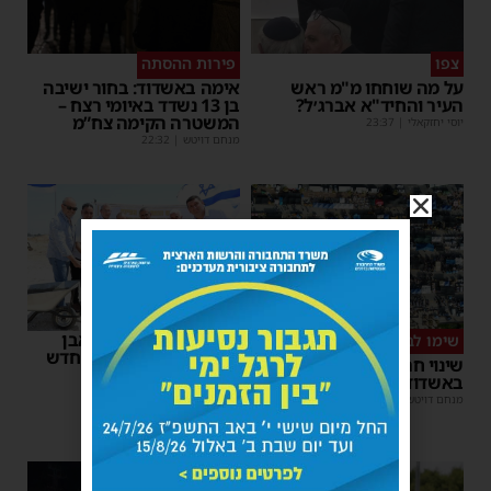
צפו
פירות ההסתה
על מה שוחחו מ"מ ראש
אימה באשדוד: בחור ישיבה
העיר והחיד"א אברג׳ל?
בן 13 נשדד באיומי רצח –
המשטרה הקימה צח”מ
יוסי יחזקאלי
|
23:37
מנחם דויטש
|
22:32
רשות המסים הניחה אבן
שימו לב
פינה למתקן הבידוק החדש
שינוי חריג במועד השוק
בבית המכס אשדוד
באשדוד – זה התאריך החדש
משה קאהן
|
15:37
מנחם דויטש
|
16:07