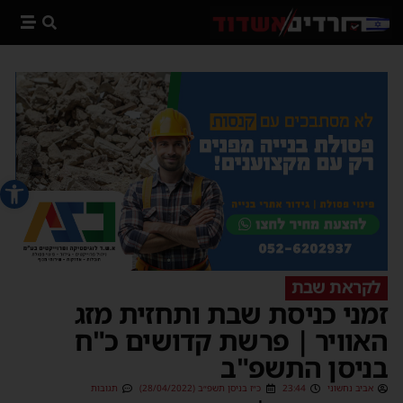
פתח סרג
לקראת שבת
זמני כניסת שבת ותחזית מזג
האוויר | פרשת קדושים כ"ח
בניסן התשפ"ב
אביב נחשוני
23:44
כ״ז בניסן תשפ״ב (28/04/2022)
תגובות