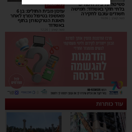
פשיטה על בית הימורים
כלי מסוכן
בלתי חוקי באשדוד: חמישה
עדכון מבית החולים: בן 6
חשודים עוכבו לחקירה
מאושפז בטיפול נמרץ לאחר
משה קאהן
|
16:06
תאונת הטרקטורון בחוף
באשדוד
משה קאהן
|
12:26
עוד כותרות