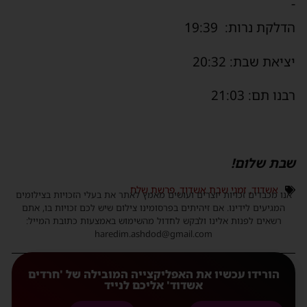
-
הדלקת נרות: 19:39
יציאת שבת: 20:32
רבנו תם: 21:03
שבת שלום!
אשדוד
,
זמני שבת אשדוד
,
פרשת שלח
אנו מכבדים זכויות יוצרים ועושים מאמץ לאתר את בעלי הזכויות בצילומים
המגיעים לידינו. אם זיהיתים בפרסומינו צילום שיש לכם זכויות בו, אתם
רשאים לפנות אלינו ולבקש לחדול מהשימוש באמצעות כתובת המייל:
haredim.ashdod@gmail.com
הורידו עכשיו את האפליקצייה המובילה של 'חרדים
אשדוד' אליכם לנייד