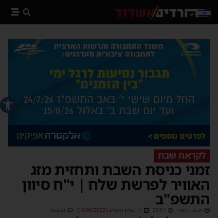
פתח סרג
לקראת שבת
זמני כניסת השבת ותחזית מזג
האוויר לפרשת שלח | י"ח סיוון
התשפ"ב
אביב נחשוני
20:01
י״ז בסיון תשפ״ב (16/06/2022)
תגובות