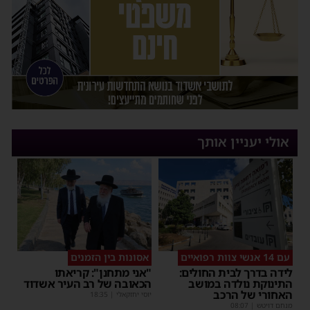
אולי יעניין אותך
עם 14 אנשי צוות רפואיים
אסונות בין הזמנים
לידה בדרך לבית החולים:
"אני מתחנן": קריאתו
התינוקת נולדה במושב
הכאובה של רב העיר אשדוד
האחורי של הרכב
יוסי יחזקאלי
|
18:35
מנחם דויטש
|
08:07