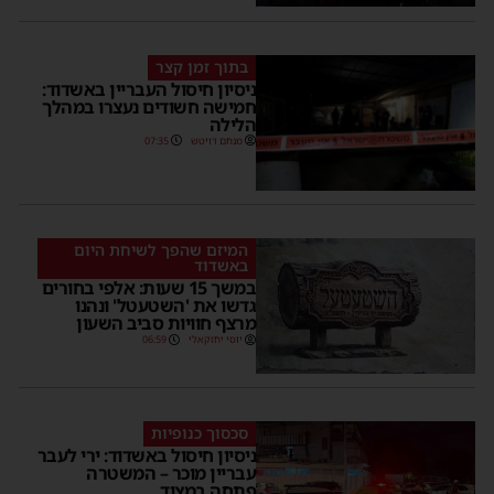
בתוך זמן קצר
ניסיון חיסול העבריין באשדוד:
חמישה חשודים נעצרו במהלך
הלילה
מנחם דויטש
07:35
המיזם שהפך לשיחת היום
באשדוד
במשך 15 שעות: אלפי בחורים
גדשו את 'השטעטל' ונהנו
מרצף חוויות סביב השעון
יוסי יחזקאלי
06:59
סכסוך כנופיות
ניסיון חיסול באשדוד: ירי לעבר
עבריין מוכר – המשטרה
פתחה במצוד