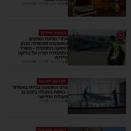
מנחם דויטש
06:54
1 תגובות
השעיה מיידית
1
אחרי נסיעת האימים
באוטובוס מאשדוד: הנהג
הושעה מתפקידו – משרד
התחבורה הורה על בדיקה
מיידית
מנחם דויטש
17:44
4 תגובות
ליבו שב לפעום
אדם התמוטט בביתו באשדוד
– כוחות ההצלה ביצעו בו
פעולות החייאה
מנחם דויטש
17:35
במהלך העבודה