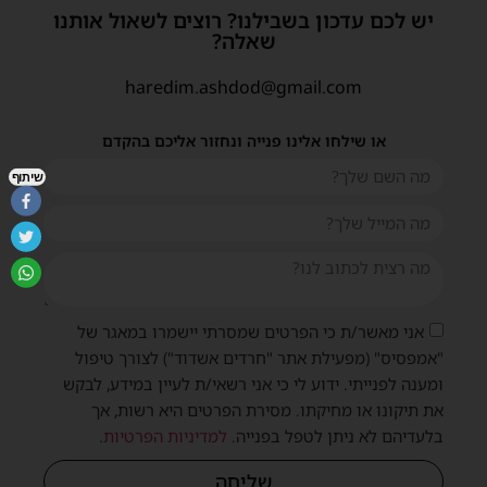
יש לכם עדכון בשבילנו? רוצים לשאול אותנו
שאלה?
haredim.ashdod@gmail.com
או שילחו אלינו פנייה ונחזור אליכם בהקדם
שיתוף
אני מאשר/ת כי הפרטים שמסרתי יישמרו במאגר של
"אמפסיס" (מפעילת אתר "חרדים אשדוד") לצורך טיפול
ומענה לפנייתי. ידוע לי כי אני רשאי/ת לעיין במידע, לבקש
את תיקונו או מחיקתו. מסירת הפרטים היא רשות, אך
בלעדיהם לא ניתן לטפל בפנייה.
למדיניות הפרטיות
.
שליחה