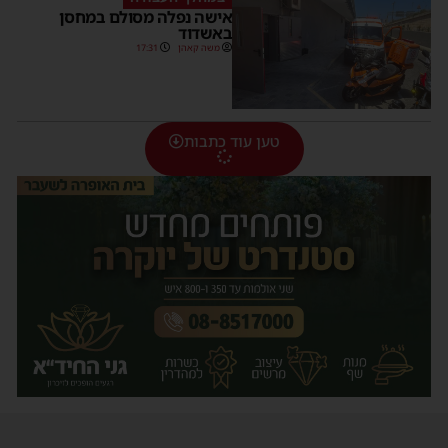
אישה נפלה מסולם במחסן
באשדוד
משה קאהן
17:31
טען עוד כתבות