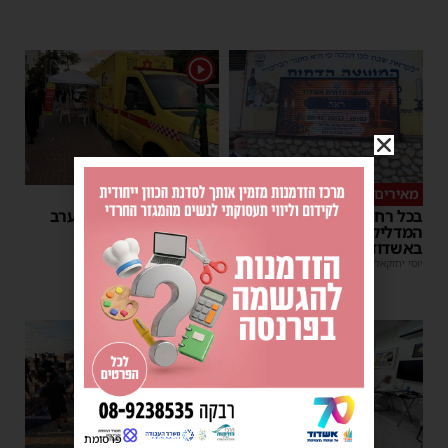
1
מאירים את השבת
מצילי חיים
בכל רחבי העיר: המיזם
150 מנות דם נתרמו בערב
המדליק של המועצה הדתית
התרמה באשדוד
באשדוד
משה קאהן
|
18:25
יוסי יחזקאלי
|
18:31
פרסומת