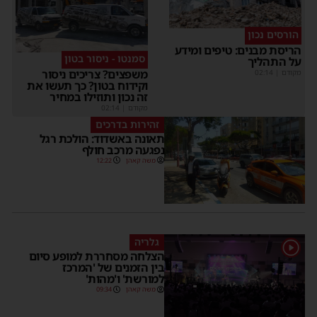
הורסים נכון
הריסת מבנים: טיפים ומידע
סמנטו - ניסור בטון
על התהליך
משפצים? צריכים ניסור
מקודם
|
02:14
וקידוח בטון? כך תעשו את
זה נכון ותוזילו במחיר
מקודם
|
02:14
זהירות בדרכים
תאונה באשדוד: הולכת רגל
נפגעה מרכב חולף
משה קאהן
12:22
גלריה
1
הצלחה מסחררת למופע סיום
בין הזמנים של 'המרכז
למורשת' ו'מהות'
משה קאהן
09:34