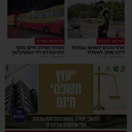
הודעה לנהגים
כל טיפה מצילה
אלפי נהגים יושפעו: עבודות
אשדוד מצילה חיים: מוקד
לילה סמוך לאשדוד
התרמת דם ליד השטיבלאך
מנחם דויטש
|
11:10
משה קאהן
|
11:05