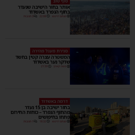
סוף טוב
אותר בחור הישיבה שנעדר
בחוף הנפרד באשדוד
מנחם דויטש
22:08
3 תגובות
סגירת מעגל מהירה
המשטרה עצרה קטין בחשד
שדקר נער באשדוד
משה קאהן
21:59
דרמה באשדוד
בחור ישיבה בן 15 נעדר
מהחוף הנפרד – כוחות החירום
פתחו בחיפושים
מנחם דויטש
18:32
1 תגובות