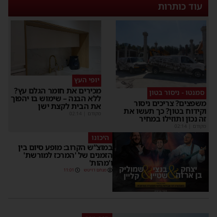
עוד כותרות
יופי העץ
מכירים את חומר הגלם עץ?
סמנטו - ניסור בטון
ללא הבנה – שימוש בו יהפוך
משפצים? צריכים ניסור
את הבית לקצת ישן
וקידוח בטון? כך תעשו את
מקודם
|
02:14
זה נכון ותוזילו במחיר
מקודם
|
02:14
היכונו
במוצ”ש הקרוב: מופע סיום בין
הזמנים של 'המרכז למורשת'
ו'מהות'
מנחם דויטש
11:01