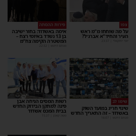
צפו
פירות ההסתה
על מה שוחחו מ"מ ראש
אימה באשדוד: בחור ישיבה
העיר והחיד"א אברג׳ל?
בן 13 נשדד באיומי רצח –
המשטרה הקימה צח”מ
יוסי יחזקאלי
|
23:37
מנחם דויטש
|
22:32
רשות המסים הניחה אבן
שימו לב
פינה למתקן הבידוק החדש
שינוי חריג במועד השוק
בבית המכס אשדוד
באשדוד – זה התאריך החדש
משה קאהן
|
15:37
מנחם דויטש
|
16:07