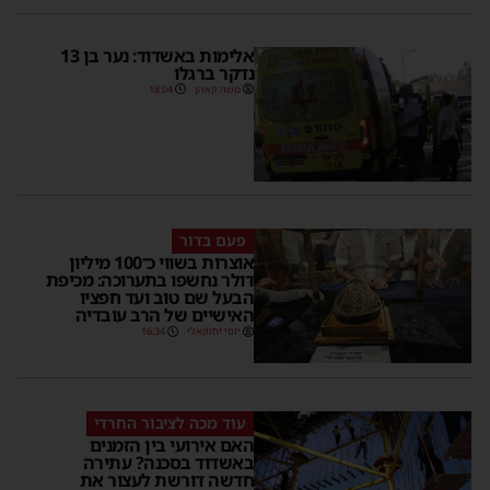
אלימות באשדוד: נער בן 13
נדקר ברגלו
משה קאהן
18:04
פעם בדור
אוצרות בשווי כ־100 מיליון
דולר נחשפו בתערוכה: מכיפת
הבעל שם טוב ועד חפציו
האישיים של הרב עובדיה
יוסי יחזקאלי
16:34
עוד מכה לציבור החרדי
האם אירועי בין הזמנים
באשדוד בסכנה? עתירה
חדשה דורשת לעצור את