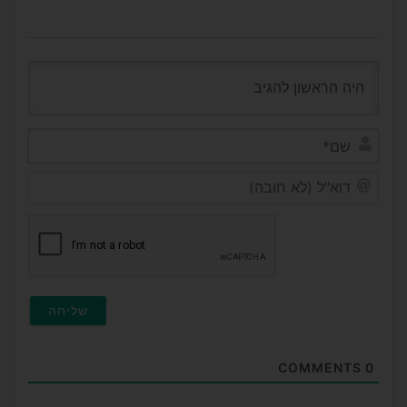
שם*
דוא"ל
(לא
חובה
COMMENTS
0