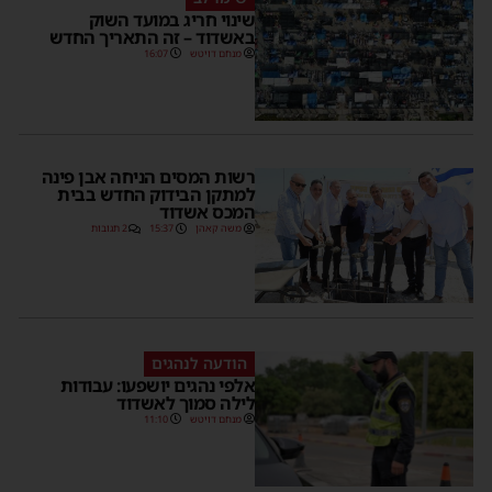
שינוי חריג במועד השוק
באשדוד – זה התאריך החדש
מנחם דויטש
16:07
רשות המסים הניחה אבן פינה
למתקן הבידוק החדש בבית
המכס אשדוד
משה קאהן
15:37
2 תגובות
הודעה לנהגים
אלפי נהגים יושפעו: עבודות
לילה סמוך לאשדוד
מנחם דויטש
11:10