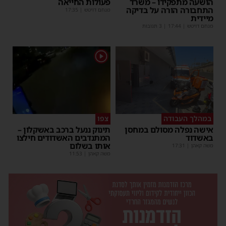
הושעה מתפקידו – משרד
פעולות החייאה
התחבורה הורה על בדיקה
מנחם דויטש
|
17:35
מיידית
מנחם דויטש
|
17:44
| 3 תגובות
1
במהלך העבודה
צפו
אישה נפלה מסולם במחסן
תינוק ננעל ברכב באשקלון –
באשדוד
המתנדבים האשדודים חילצו
אותו בשלום
משה קאהן
|
17:31
משה קאהן
|
11:53