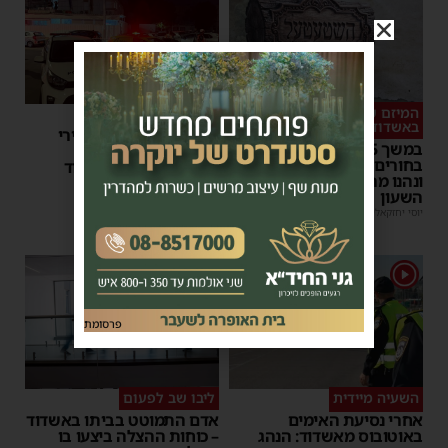
המיזם שהפך לשיחת היום
סכסוך כנופיות
באשדוד
ניסיון חיסול באשדוד: ירי
במשך 15 שעות: אלפי
לעבר עבריין מוכר –
בחורים גדשו את 'השטעטל'
המשטרה פתחה במצוד
ונהנו מרצף חוויות סביב
מנחם דויטש
|
06:54
השעון
יוסי יחזקאלי
|
06:59
1
פרסומת
השעיה מיידית
ליבו שב לפעום
אחרי נסיעת האימים
אדם התמוטט בביתו באשדוד
באוטובוס מאשדוד: הנהג
– כוחות ההצלה ביצעו בו