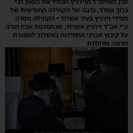
מרן האדמו"ר מויז'ניץ הכתיר את הגאון רבי
ברוך טסלר, כרבה של הקהילה החמישית של
חסידי ויז'ניץ בעיר אשדוד • הקהילה נוסדה
ע"י אב"ד ויז'ניץ אשדוד, שבהסכמת אביו הורה
על קיבוץ אברכי החסידות באשדוד למסגרת
חדשה ומיוחדת
מרן האדמו"ר מויז'ניץ באשדוד. צילום: יוסי לוי