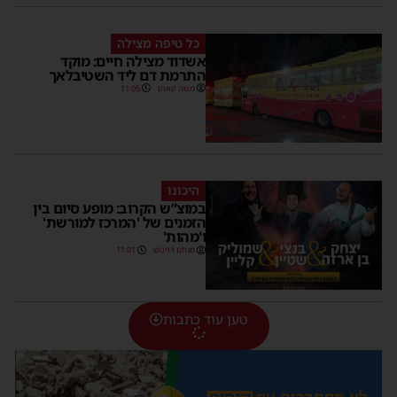
כל טיפה מצילה
אשדוד מצילה חיים: מוקד
התרמת דם ליד השטיבלאך
משה קאהן
11:05
היכונו
במוצ”ש הקרוב: מופע סיום בין
הזמנים של 'המרכז למורשת'
ו'מהות'
מנחם דויטש
11:01
טען עוד כתבות