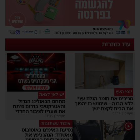
עוד כותרות
יופי העץ
יש לאן לצאת
מכירים את חומר הגלם עץ?
מתחם הבאולינג הגדול
ללא הבנה – שימוש בו יהפוך
והאטרקטיבי בדרום פותח
את הבית לקצת ישן
את שעריו לציבור החרדי
מקודם
|
02:14
מקודם
|
01:35
איבוד עשתונות
1
נסיעת האימים באוטובוס
מאשדוד: הנהג ניפץ את
השמשה לעיני הנוסעים –