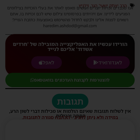
הרב יצחק ישעי' הגר
,
ויז'ניץ
אנו מכבדים זכויות יוצרים ועושים מאמץ לאתר את בעלי הזכויות בצילומים
המגיעים לידינו. אם זיהיתים בפרסומינו צילום שיש לכם זכויות בו, אתם
רשאים לפנות אלינו ולבקש לחדול מהשימוש באמצעות כתובת המייל:
haredim.ashdod@gmail.com
הורידו עכשיו את האפליקצייה המובילה של 'חרדים
אשדוד' אליכם לנייד
לאנדורואיד
לאפל
להצטרפות לקבוצת העדכונים בוואטסאפ
תגובות
אין לשלוח תגובות שאינם הולמות או מכילות דברי לשון הרע,
הסתה ורכילות.
במידה ולא ניתן להגיב - הכתבה סגורה לתגובות.