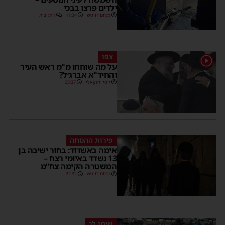
ילדים פרצו בבכי
מנחם דויטש
11:34
1 תגובות
צפו
1
על מה שוחחו מ"מ ראש העיר
והחיד"א אברג׳ל?
יוסי יחזקאלי
23:37
פירות ההסתה
אימה באשדוד: בחור ישיבה בן
13 נשדד באיומי רצח –
המשטרה הקימה צח”מ
מנחם דויטש
22:32
שימו לב