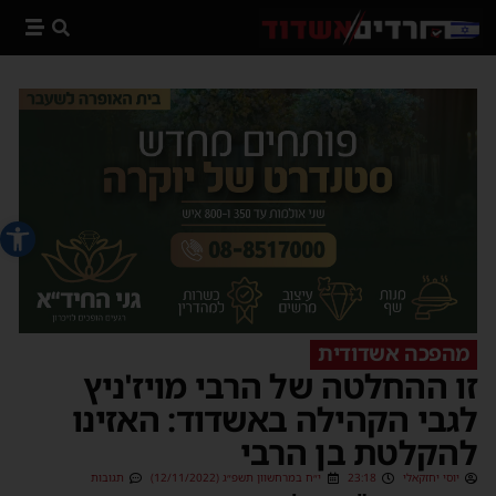
פתח סרג
מהפכה אשדודית
זו ההחלטה של הרבי מויז'ניץ
לגבי הקהילה באשדוד: האזינו
להקלטת בן הרבי
יוסי יחזקאלי
23:18
י״ח במרחשוון תשפ״ג (12/11/2022)
תגובות