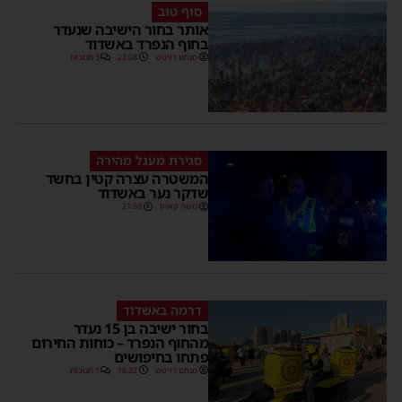
סוף טוב
אותר בחור הישיבה שנעדר
בחוף הנפרד באשדוד
מנחם דויטש
22:08
3 תגובות
סגירת מעגל מהירה
המשטרה עצרה קטין בחשד
שדקר נער באשדוד
משה קאהן
21:59
דרמה באשדוד
בחור ישיבה בן 15 נעדר
מהחוף הנפרד – כוחות החירום
פתחו בחיפושים
מנחם דויטש
18:32
1 תגובות