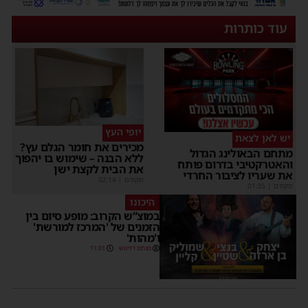
עוד כותרות
יופי העץ
יש לאן לצאת
מכירים את חומר הגלם עץ?
מתחם הבאולינג הגדול
ללא הבנה – שימוש בו יהפוך
והאטרקטיבי בדרום פותח
את הבית לקצת ישן
את שעריו לציבור החרדי
מקודם
|
02:14
מקודם
|
01:35
היכונו
במוצ”ש הקרוב: מופע סיום בין
הזמנים של 'המרכז למורשת'
ו'מהות'
מנחם דויטש
11:01