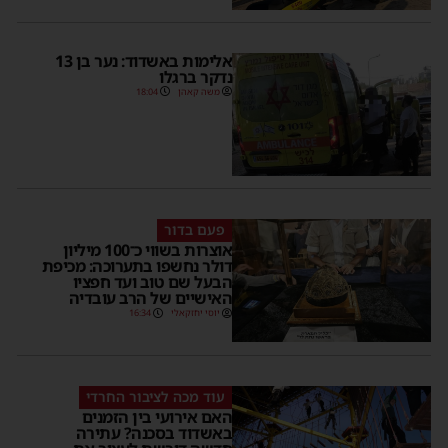
אלימות באשדוד: נער בן 13
נדקר ברגלו
משה קאהן
18:04
פעם בדור
אוצרות בשווי כ־100 מיליון
דולר נחשפו בתערוכה: מכיפת
הבעל שם טוב ועד חפציו
האישיים של הרב עובדיה
יוסי יחזקאלי
16:34
עוד מכה לציבור החרדי
האם אירועי בין הזמנים
באשדוד בסכנה? עתירה