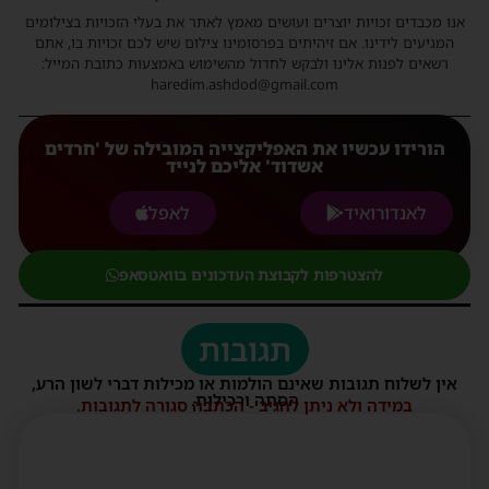
אנו מכבדים זכויות יוצרים ועושים מאמץ לאתר את בעלי הזכויות בצילומים
המגיעים לידינו. אם זיהיתים בפרסומינו צילום שיש לכם זכויות בו, אתם
רשאים לפנות אלינו ולבקש לחדול מהשימוש באמצעות כתובת המייל:
haredim.ashdod@gmail.com
הורידו עכשיו את האפליקצייה המובילה של 'חרדים
אשדוד' אליכם לנייד
לאנדורואיד
לאפל
להצטרפות לקבוצת העדכונים בוואטסאפ
תגובות
אין לשלוח תגובות שאינם הולמות או מכילות דברי לשון הרע,
הסתה ורכילות.
במידה ולא ניתן להגיב - הכתבה סגורה לתגובות.