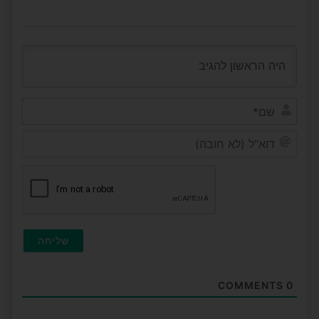
שם*
דוא"ל
(לא
חובה
COMMENTS
0