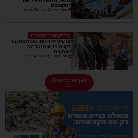
חדשה דורשת לעצור את
התקציבים
מנחם דויטש
14:24
1 תגובות
חיזוק מערך הכשרות
יום עיון למשגיחי האולמות עם
תקנות חדשות והדרכה
מקצועית
יוסי יחזקאלי
14:11
1 תגובות
טען עוד כתבות