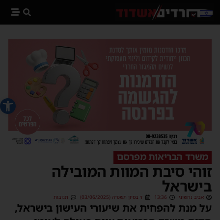
פתח סרג
משרד הבריאות מפרסם
זוהי סיבת המוות המובילה
בישראל
אביב נחשוני
13:36
ז׳ בסיון תשפ״ה (03/06/2025)
תגובות
על מנת להפחית את שיעורי העישון בישראל,