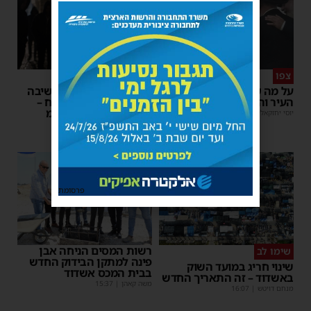
צפו
פירות ההסתה
על מה שוחחו מ"מ ראש
אימה באשדוד: בחור ישיבה
העיר והחיד"א אברג׳ל?
בן 13 נשדד באיומי רצח –
המשטרה הקימה צח”מ
יוסי יחזקאלי
|
23:37
מנחם דויטש
|
22:32
פרסומת
רשות המסים הניחה אבן
שימו לב
פינה למתקן הבידוק החדש
שינוי חריג במועד השוק
בבית המכס אשדוד
באשדוד – זה התאריך החדש
משה קאהן
|
15:37
מנחם דויטש
|
16:07