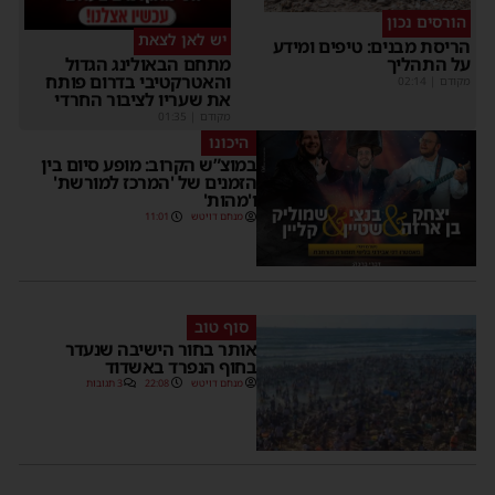
הורסים נכון
יש לאן לצאת
הריסת מבנים: טיפים ומידע
על התהליך
מתחם הבאולינג הגדול
והאטרקטיבי בדרום פותח
מקודם
|
02:14
את שעריו לציבור החרדי
מקודם
|
01:35
היכונו
במוצ”ש הקרוב: מופע סיום בין
הזמנים של 'המרכז למורשת'
ו'מהות'
מנחם דויטש
11:01
סוף טוב
אותר בחור הישיבה שנעדר
בחוף הנפרד באשדוד
מנחם דויטש
22:08
3 תגובות