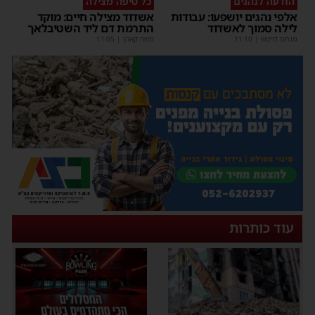
הודעה לנהגים
כל טיפה מצילה
אלפי נהגים יושפעו: עבודות
אשדוד מצילה חיים: מוקד
לילה סמוך לאשדוד
התרמת דם ליד השטיבלאך
מנחם דויטש
|
11:10
משה קאהן
|
11:05
עוד כותרות