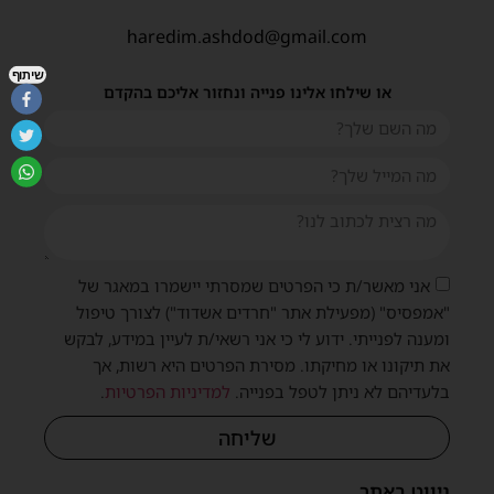
haredim.ashdod@gmail.com
שיתוף
או שילחו אלינו פנייה ונחזור אליכם בהקדם
אני מאשר/ת כי הפרטים שמסרתי יישמרו במאגר של
"אמפסיס" (מפעילת אתר "חרדים אשדוד") לצורך טיפול
ומענה לפנייתי. ידוע לי כי אני רשאי/ת לעיין במידע, לבקש
את תיקונו או מחיקתו. מסירת הפרטים היא רשות, אך
בלעדיהם לא ניתן לטפל בפנייה.
למדיניות הפרטיות
.
שליחה
ניווט באתר