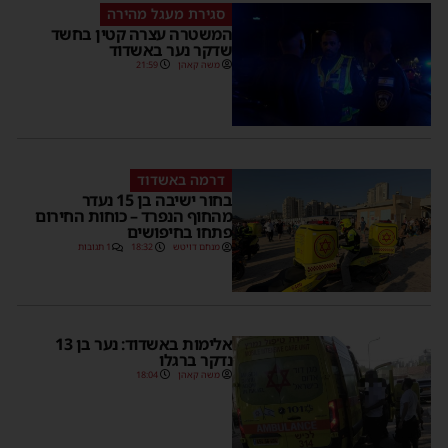
סגירת מעגל מהירה
המשטרה עצרה קטין בחשד
שדקר נער באשדוד
משה קאהן
21:59
דרמה באשדוד
בחור ישיבה בן 15 נעדר
מהחוף הנפרד – כוחות החירום
פתחו בחיפושים
מנחם דויטש
18:32
1 תגובות
אלימות באשדוד: נער בן 13
נדקר ברגלו
משה קאהן
18:04