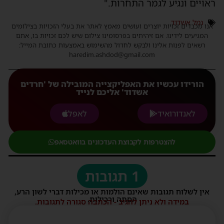
ראויים ונגיע לגמר התחרות."
נמל אשדוד
אנו מכבדים זכויות יוצרים ועושים מאמץ לאתר את בעלי הזכויות בצילומים
המגיעים לידינו. אם זיהיתים בפרסומינו צילום שיש לכם זכויות בו, אתם
רשאים לפנות אלינו ולבקש לחדול מהשימוש באמצעות כתובת המייל:
haredim.ashdod@gmail.com
הורידו עכשיו את האפליקצייה המובילה של 'חרדים
אשדוד' אליכם לנייד
לאנדורואיד
לאפל
להצטרפות לקבוצת העדכונים בוואטסאפ
1 תגובות
אין לשלוח תגובות שאינם הולמות או מכילות דברי לשון הרע,
הסתה ורכילות.
במידה ולא ניתן להגיב - הכתבה סגורה לתגובות.