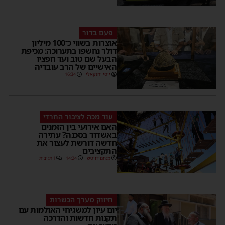
פעם בדור
אוצרות בשווי כ־100 מיליון
דולר נחשפו בתערוכה: מכיפת
הבעל שם טוב ועד חפציו
האישיים של הרב עובדיה
יוסי יחזקאלי
16:34
עוד מכה לציבור החרדי
האם אירועי בין הזמנים
באשדוד בסכנה? עתירה
חדשה דורשת לעצור את
התקציבים
מנחם דויטש
14:24
1 תגובות
חיזוק מערך הכשרות
יום עיון למשגיחי האולמות עם
תקנות חדשות והדרכה