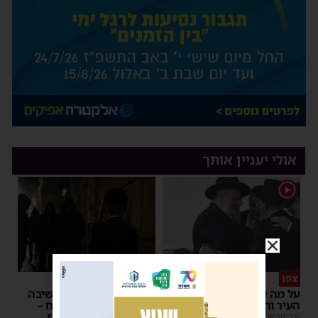
אולי יעניין אותך
1
צפו
פירות ההסתה
על מה שוחחו מ"מ ראש
אימה באשדוד: בחור ישיבה
העיר והחיד"א אברג׳ל?
בן 13 נשדד באיומי רצח –
המשטרה הקימה צח”מ
יוסי יחזקאלי
|
23:37