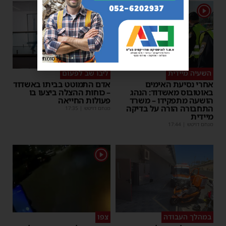
1
פרסומת
השעיה מיידית
ליבו שב לפעום
אחרי נסיעת האימים
אדם התמוטט בביתו באשדוד
באוטובוס מאשדוד: הנהג
– כוחות ההצלה ביצעו בו
הושעה מתפקידו – משרד
פעולות החייאה
התחבורה הורה על בדיקה
מנחם דויטש
|
17:35
מיידית
מנחם דויטש
|
17:44
1
במהלך העבודה
צפו