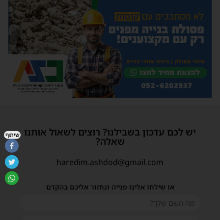
יש לכם עדכון בשבילנו? רוצים לשאול אותנו
שיתוף
שאלה?
haredim.ashdod@gmail.com
או שילחו אלינו פנייה ונחזור אליכם בהקדם