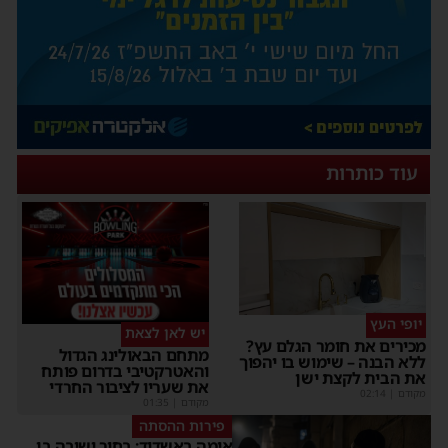
עוד כותרות
יופי העץ
יש לאן לצאת
מכירים את חומר הגלם עץ?
מתחם הבאולינג הגדול
ללא הבנה – שימוש בו יהפוך
והאטרקטיבי בדרום פותח
את הבית לקצת ישן
את שעריו לציבור החרדי
מקודם
|
02:14
מקודם
|
01:35
פירות ההסתה
אימה באשדוד: בחור ישיבה בן