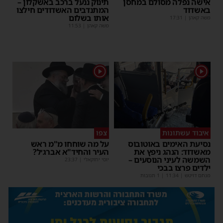
אישה נפלה מסולם במחסן
תינוק ננעל ברכב באשקלון –
באשדוד
המתנדבים האשדודים חילצו
אותו בשלום
משה קאהן
|
17:31
משה קאהן
|
11:53
1
1
איבוד עשתונות
צפו
נסיעת האימים באוטובוס
על מה שוחחו מ"מ ראש
מאשדוד: הנהג ניפץ את
העיר והחיד"א אברג׳ל?
השמשה לעיני הנוסעים –
יוסי יחזקאלי
|
23:37
ילדים פרצו בבכי
מנחם דויטש
|
11:34
| 1 תגובות