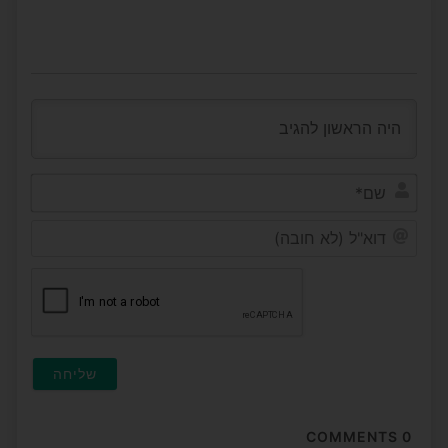
שם*
דוא"ל
(לא
חובה
COMMENTS
0