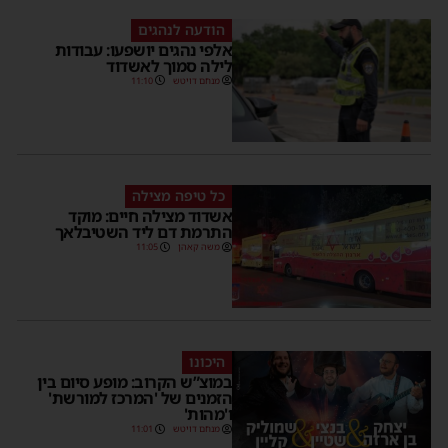
הודעה לנהגים
אלפי נהגים יושפעו: עבודות
לילה סמוך לאשדוד
מנחם דויטש
11:10
כל טיפה מצילה
אשדוד מצילה חיים: מוקד
התרמת דם ליד השטיבלאך
משה קאהן
11:05
היכונו
במוצ”ש הקרוב: מופע סיום בין
הזמנים של 'המרכז למורשת'
ו'מהות'
מנחם דויטש
11:01