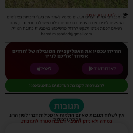
ונדליזם
,
רובע הסיטי
אנו מכבדים זכויות יוצרים ועושים מאמץ לאתר את בעלי הזכויות בצילומים
המגיעים לידינו. אם זיהיתים בפרסומינו צילום שיש לכם זכויות בו, אתם
רשאים לפנות אלינו ולבקש לחדול מהשימוש באמצעות כתובת המייל:
haredim.ashdod@gmail.com
הורידו עכשיו את האפליקצייה המובילה של 'חרדים
אשדוד' אליכם לנייד
לאנדורואיד
לאפל
להצטרפות לקבוצת העדכונים בוואטסאפ
תגובות
אין לשלוח תגובות שאינם הולמות או מכילות דברי לשון הרע,
הסתה ורכילות.
במידה ולא ניתן להגיב - הכתבה סגורה לתגובות.