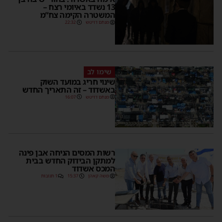
13 נשדד באיומי רצח –
המשטרה הקימה צח”מ
מנחם דויטש
22:32
שימו לב
שינוי חריג במועד השוק
באשדוד – זה התאריך החדש
מנחם דויטש
16:07
רשות המסים הניחה אבן פינה
למתקן הבידוק החדש בבית
המכס אשדוד
משה קאהן
15:37
1 תגובות