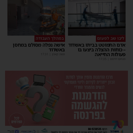
ליבו שב לפעום
במהלך העבודה
אדם התמוטט בביתו באשדוד
אישה נפלה מסולם במחסן
– כוחות ההצלה ביצעו בו
באשדוד
פעולות החייאה
משה קאהן
|
17:31
מנחם דויטש
|
17:35