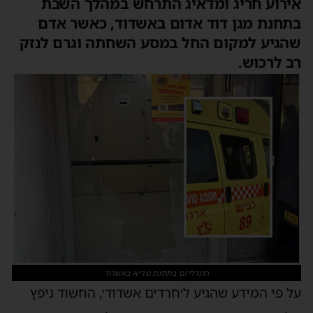
ירוע חריג ומדאיג התרחש במהלך השבת
תחנת מגן דוד אדום באשדוד, כאשר אדם
הגיע למקום החל במסע השחתה וגרם לנזק
ב לרכוש.
הונדליזם בתחנת מד״א באשדוד
ל פי המידע שהגיע ל׳חרדים אשדוד׳, החשוד ניפץ