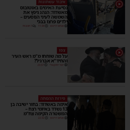
איבוד עשתונות
נסיעת האימים באוטובוס
מאשדוד: הנהג ניפץ את
השמשה לעיני הנוסעים –
ילדים פרצו בבכי
מנחם דויטש
11:34
1 תגובות
צפו
על מה שוחחו מ"מ ראש העיר
והחיד"א אברג׳ל?
יוסי יחזקאלי
23:37
פירות ההסתה
אימה באשדוד: בחור ישיבה בן
13 נשדד באיומי רצח –
המשטרה הקימה צח”מ
מנחם דויטש
22:32