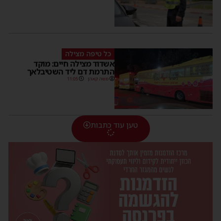
כל טיפה מצילה
אשדוד מצילה חיים: מוקד
התרמת דם ליד השטיבלאך
משה קאהן
11:05
טען עוד כתבות