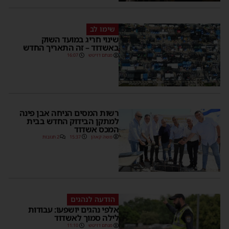
שימו לב
שינוי חריג במועד השוק
באשדוד – זה התאריך החדש
מנחם דויטש
16:07
רשות המסים הניחה אבן פינה
למתקן הבידוק החדש בבית
המכס אשדוד
משה קאהן
15:37
2 תגובות
הודעה לנהגים
אלפי נהגים יושפעו: עבודות
לילה סמוך לאשדוד
מנחם דויטש
11:10