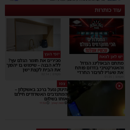
עוד כותרות
יופי העץ
יש לאן לצאת
מכירים את חומר הגלם עץ?
תחם הבאולינג הגדול
ללא הבנה – שימוש בו יהפוך
האטרקטיבי בדרום פותח
את הבית לקצת ישן
ת שעריו לציבור החרדי
מקודם
|
02:14
קודם
|
01:35
צפו
תינוק ננעל ברכב באשקלון –
המתנדבים האשדודים חילצו
אותו בשלום
משה קאהן
11:53