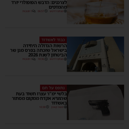
לצרכנים: הדבש הפופולרי יורד
מהמדפים
מנחם דויטש
06:57
1 תגובות
כבוד לאשדוד
הרשות הגדולה היחידה
בישראל שזכתה בפרס מגן שר
הביטחון לשנת 2026
מנחם דויטש
18:36
1 תגובות
נתפס על חם
בלשי ימ"ר עצרו חשוד בעת
שהוציא אקדח ממקום מסתור
באשדוד
משה קאהן
10:38