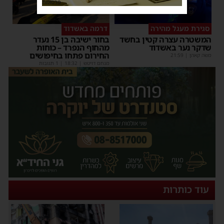
פרסומת
סגירת מעגל מהירה
דרמה באשדוד
המשטרה עצרה קטין בחשד
בחור ישיבה בן 15 נעדר
שדקר נער באשדוד
מהחוף הנפרד – כוחות
החירום פתחו בחיפושים
משה קאהן
|
21:59
מנחם דויטש
|
18:32
| 1 תגובות
עוד כותרות