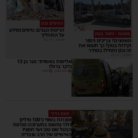
הורסים נכון
הריסת מבנים: טיפים ומידע
סמנטו - ניסור בטון
על התהליך
משפצים? צריכים ניסור
מקודם
|
02:14
וקידוח בטון? כך תעשו את
זה נכון ותוזילו במחיר
מקודם
|
02:14
אלימות באשדוד: נער בן 13
נדקר ברגלו
משה קאהן
18:04
פעם בדור
אוצרות בשווי כ־100 מיליון
דולר נחשפו בתערוכה: מכיפת
הבעל שם טוב ועד חפציו
האישיים של הרב עובדיה