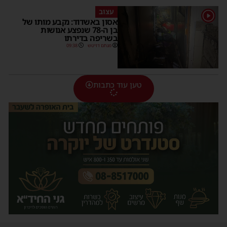
עצוב
1
אסון באשדוד: נקבע מותו של
בן ה-78 שנפצע אנושות
בשריפה בדירתו
מנחם דויטש
09:38
טען עוד כתבות