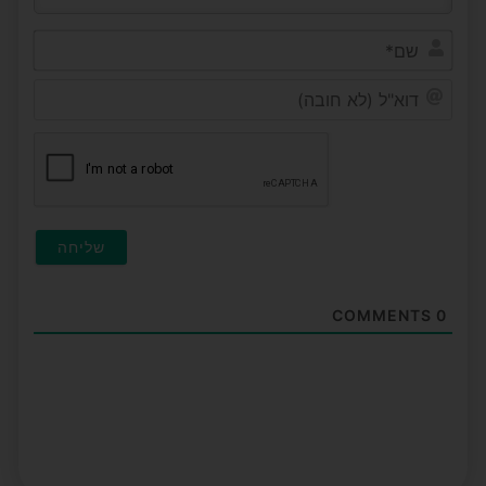
שם*
דוא"ל
(לא
חובה
COMMENTS
0