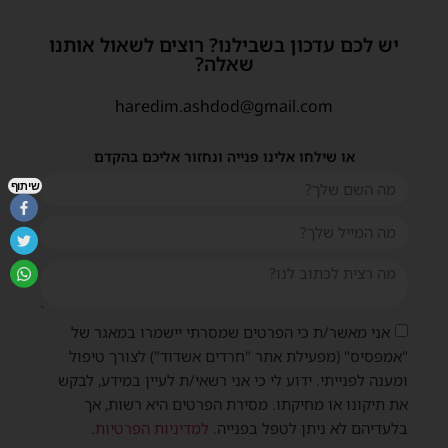
יש לכם עדכון בשבילנו? רוצים לשאול אותנו
שאלה?
haredim.ashdod@gmail.com
או שילחו אלינו פנייה ונחזור אליכם בהקדם
שיתוף
אני מאשר/ת כי הפרטים שמסרתי יישמרו במאגר של
"אמפסיס" (מפעילת אתר "חרדים אשדוד") לצורך טיפול
ומענה לפנייתי. ידוע לי כי אני רשאי/ת לעיין במידע, לבקש
את תיקונו או מחיקתו. מסירת הפרטים היא רשות, אך
בלעדיהם לא ניתן לטפל בפנייה.
למדיניות הפרטיות
.