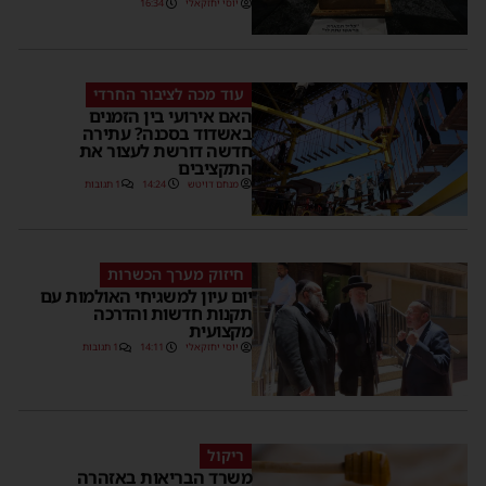
יוסי יחזקאלי
16:34
עוד מכה לציבור החרדי
האם אירועי בין הזמנים
באשדוד בסכנה? עתירה
חדשה דורשת לעצור את
התקציבים
מנחם דויטש
14:24
1 תגובות
חיזוק מערך הכשרות
יום עיון למשגיחי האולמות עם
תקנות חדשות והדרכה
מקצועית
יוסי יחזקאלי
14:11
1 תגובות
ריקול
משרד הבריאות באזהרה