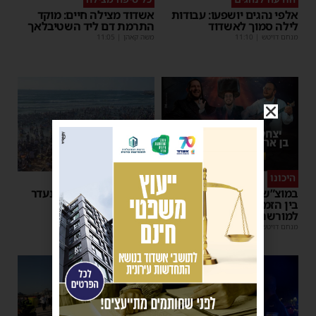
אלפי נהגים יושפעו: עבודות
אשדוד מצילה חיים: מוקד
לילה סמוך לאשדוד
התרמת דם ליד השטיבלאך
מנחם דויטש
|
11:10
משה קאהן
|
11:05
היכונו
סוף טוב
במוצ”ש הקרוב: מופע סיום
אותר בחור הישיבה שנעדר
בין הזמנים של 'המרכז
בחוף הנפרד באשדוד
למורשת' ו'מהות'
מנחם דויטש
|
22:08
| 3 תגובות
מנחם דויטש
|
11:01