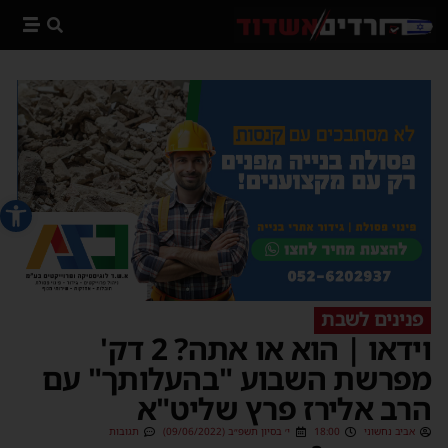
פתח סרג
פנינים לשבת
וידאו | הוא או אתה? 2 דק'
מפרשת השבוע "בהעלותך" עם
הרב אלירז פרץ שליט"א
אביב נחשוני
18:00
י׳ בסיון תשפ״ב (09/06/2022)
תגובות