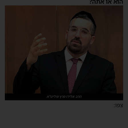
הוא או אתה?
הרב אלירז פרץ שליט"א
צפו: