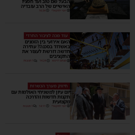
הבעל שם טוב ועד חפציו
האישיים של הרב עובדיה
יוסי יחזקאלי
16:34
עוד מכה לציבור החרדי
האם אירועי בין הזמנים
באשדוד בסכנה? עתירה
חדשה דורשת לעצור את
התקציבים
מנחם דויטש
14:24
1 תגובות
חיזוק מערך הכשרות
יום עיון למשגיחי האולמות עם
תקנות חדשות והדרכה
מקצועית
יוסי יחזקאלי
14:11
1 תגובות