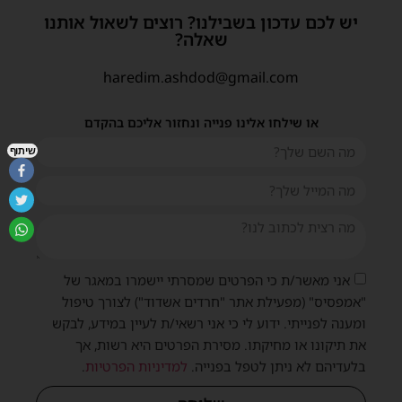
יש לכם עדכון בשבילנו? רוצים לשאול אותנו
שאלה?
haredim.ashdod@gmail.com
או שילחו אלינו פנייה ונחזור אליכם בהקדם
שיתוף
אני מאשר/ת כי הפרטים שמסרתי יישמרו במאגר של
"אמפסיס" (מפעילת אתר "חרדים אשדוד") לצורך טיפול
ומענה לפנייתי. ידוע לי כי אני רשאי/ת לעיין במידע, לבקש
את תיקונו או מחיקתו. מסירת הפרטים היא רשות, אך
בלעדיהם לא ניתן לטפל בפנייה.
למדיניות הפרטיות
.