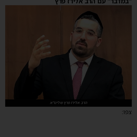
"במדבר" עם הרב אלירז פרץ
הרב אלירז פרץ שליט"א
צפו: