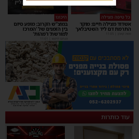
כל טיפה מצילה
היכונו
אשדוד מצילה חיים: מוקד
במוצ”ש הקרוב: מופע סיום
התרמת דם ליד השטיבלאך
בין הזמנים של 'המרכז
למורשת' ו'מהות'
משה קאהן
|
11:05
מנחם דויטש
|
11:01
עוד כותרות