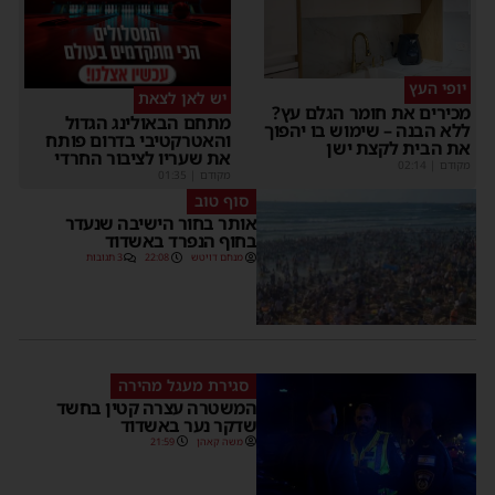
יופי העץ
יש לאן לצאת
מכירים את חומר הגלם עץ?
מתחם הבאולינג הגדול
ללא הבנה – שימוש בו יהפוך
והאטרקטיבי בדרום פותח
את הבית לקצת ישן
את שעריו לציבור החרדי
מקודם
|
02:14
מקודם
|
01:35
סוף טוב
אותר בחור הישיבה שנעדר
בחוף הנפרד באשדוד
מנחם דויטש
22:08
3 תגובות
סגירת מעגל מהירה
המשטרה עצרה קטין בחשד
שדקר נער באשדוד
משה קאהן
21:59