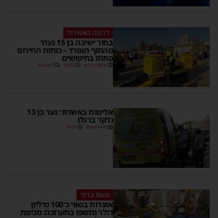
דרמה באשדוד
בחור ישיבה בן 15 נעדר
מהחוף הנפרד – כוחות החירום
פתחו בחיפושים
מנחם דויטש
18:32
1 תגובות
אלימות באשדוד: נער בן 13
נדקר ברגלו
משה קאהן
18:04
פעם בדור
אוצרות בשווי כ־100 מיליון
דולר נחשפו בתערוכה: מכיפת