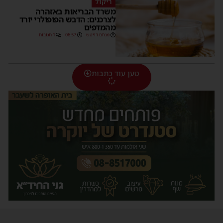
ריקול
משרד הבריאות באזהרה
לצרכנים: הדבש הפופולרי יורד
מהמדפים
מנחם דויטש
06:57
1 תגובות
טען עוד כתבות