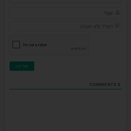
שם*
דוא"ל
(לא
חובה
COMMENTS
0