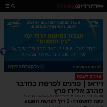
פתח סרג
פנינים לשבת
וידאו | פנינים לפרשת במדבר
מהרב אלירז פרץ
אביב נחשוני
08:45
כ״ו באייר תשפ״ב (27/05/2022)
תגובות
כינה להשמדה- 2 דק' לפרשת השבוע