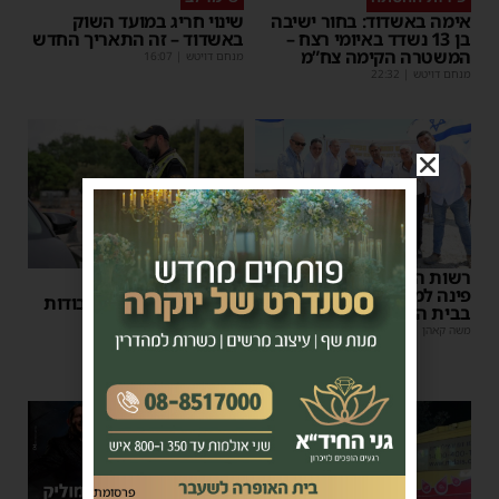
אימה באשדוד: בחור ישיבה
שינוי חריג במועד השוק
בן 13 נשדד באיומי רצח –
באשדוד – זה התאריך החדש
המשטרה הקימה צח”מ
מנחם דויטש
|
16:07
מנחם דויטש
|
22:32
רשות המסים הניחה אבן
הודעה לנהגים
פינה למתקן הבידוק החדש
אלפי נהגים יושפעו: עבודות
בבית המכס אשדוד
לילה סמוך לאשדוד
משה קאהן
|
15:37
מנחם דויטש
|
11:10
פרסומת