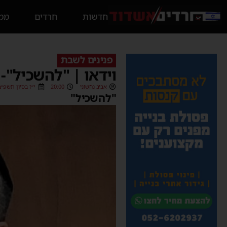
חדשות
חרדים
ממס
פנינים לשבת
וידאו | "להשכיל"- 2 דק' מפרשת השבוע עם הרב אלירז פרץ שליט"
אביב נחשוני
20:00
י״ז בסיון תשפ״ב (/06/2022
"להשכיל"