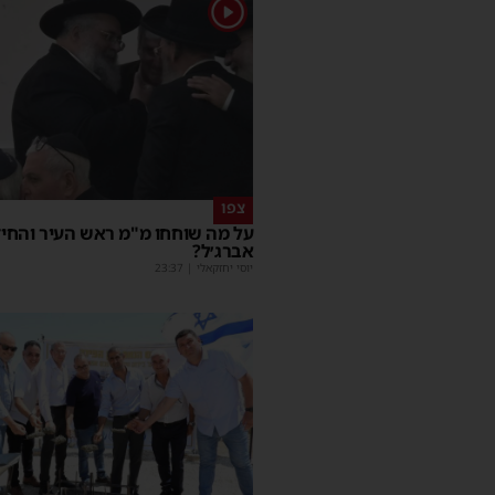
1
צפו
על מה שוחחו מ"מ ראש העיר והחי
אברג׳ל?
יוסי יחזקאלי
|
23:37