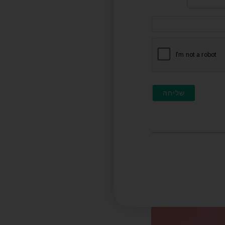
דוא"ל
(לא
חובה)