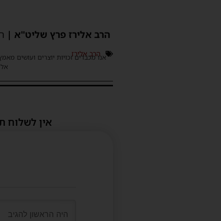
הרב אלירז פרץ שליט"א |
רב
הרב אלירז
אנו מכבדים זכויות יוצרים ועושים מאמץ
אלינ
אין לשלוח ת