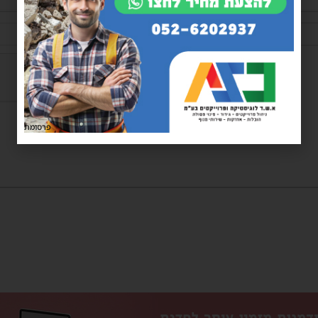
שם*
פרסומת