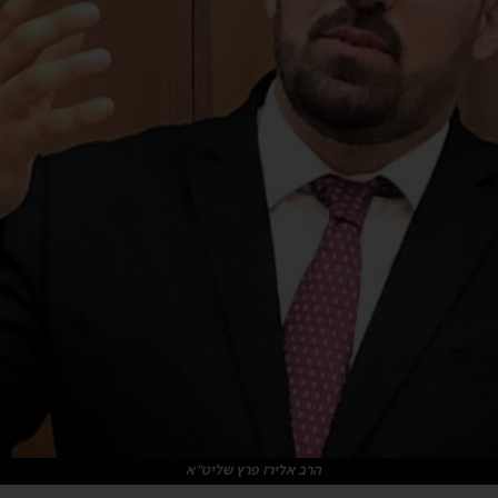
הרב אלירז פרץ שליט"א