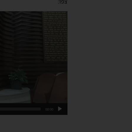
צפו:
נגן
וידאו
00:00