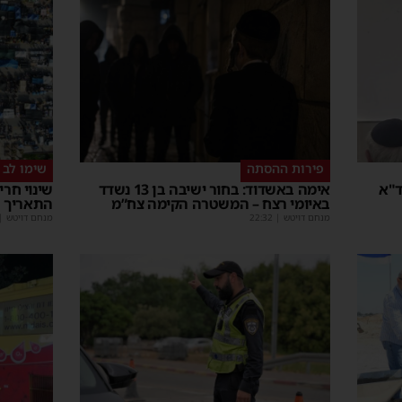
פירות ההסתה
שימו לב
ד"א
אימה באשדוד: בחור ישיבה בן 13 נשדד
שינוי חר
באיומי רצח – המשטרה הקימה צח”מ
התאריך 
מנחם דויטש
|
22:32
מנחם דויטש
|