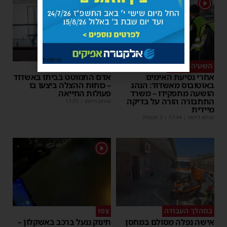
1
פרסומת
השעיה מיידית
ליבו שב לפעום
אחרי נסיעת האימים
אדם התמוטט בביתו באשדוד
באוטובוס מאשדוד: הנהג
– כוחות ההצלה ביצעו בו
הושעה מתפקידו – משרד
פעולות החייאה
התחבורה הורה על בדיקה
מנחם דויטש
|
17:35
מיידית
מנחם דויטש
|
17:44
| 3 תגובות
1
במהלך העבודה
צפו
אישה נפלה מסולם במחסן
תינוק ננעל ברכב באשקלון –