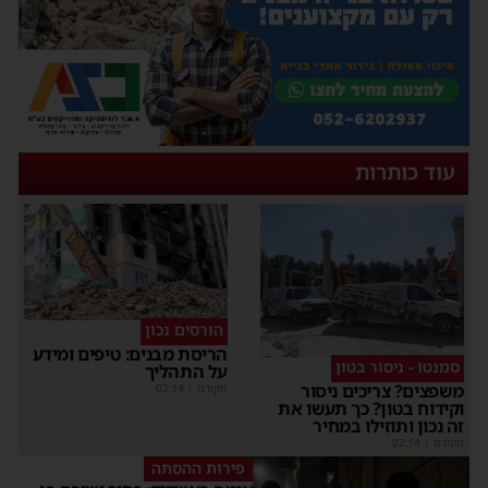
עוד כותרות
הורסים נכון
הריסת מבנים: טיפים ומידע
סמנטו - ניסור בטון
על התהליך
משפצים? צריכים ניסור
מקודם
|
02:14
וקידוח בטון? כך תעשו את
זה נכון ותוזילו במחיר
מקודם
|
02:14
פירות ההסתה