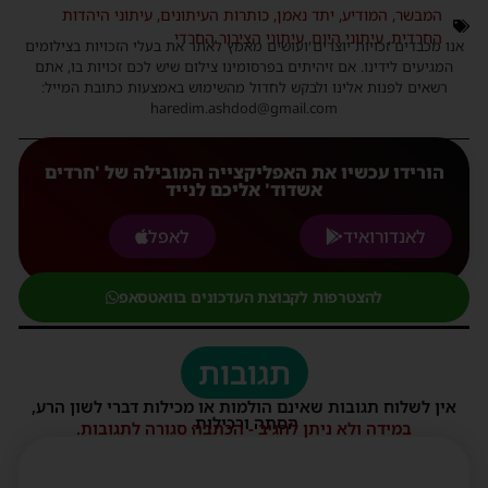
המבשר
,
המודיע
,
יתד נאמן
,
כותרות העיתונים
,
עיתוני היהדות
החרדית
,
עיתוני היום
,
עיתוני הציבור החרדי
אנו מכבדים זכויות יוצרים ועושים מאמץ לאתר את בעלי הזכויות בצילומים
המגיעים לידינו. אם זיהיתים בפרסומינו צילום שיש לכם זכויות בו, אתם
רשאים לפנות אלינו ולבקש לחדול מהשימוש באמצעות כתובת המייל:
haredim.ashdod@gmail.com
הורידו עכשיו את האפליקצייה המובילה של 'חרדים
אשדוד' אליכם לנייד
לאנדורואיד
לאפל
להצטרפות לקבוצת העדכונים בוואטסאפ
תגובות
אין לשלוח תגובות שאינם הולמות או מכילות דברי לשון הרע,
הסתה ורכילות.
במידה ולא ניתן להגיב - הכתבה סגורה לתגובות.