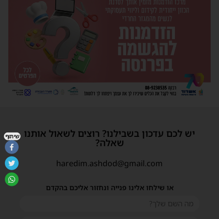
יש לכם עדכון בשבילנו? רוצים לשאול אותנו
שיתוף
שאלה?
haredim.ashdod@gmail.com
או שילחו אלינו פנייה ונחזור אליכם בהקדם