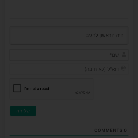
שם*
דוא"ל
(לא
חובה
COMMENTS
0