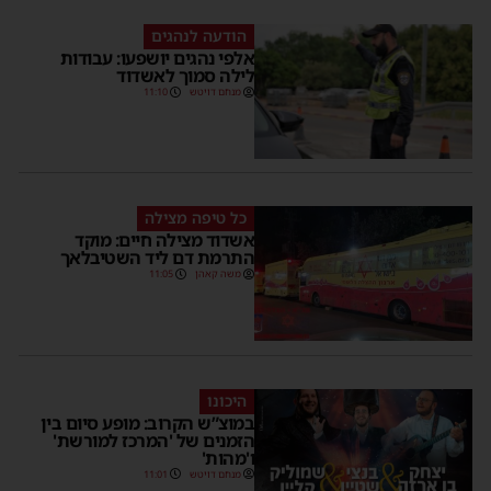
הודעה לנהגים
אלפי נהגים יושפעו: עבודות
לילה סמוך לאשדוד
מנחם דויטש
11:10
כל טיפה מצילה
אשדוד מצילה חיים: מוקד
התרמת דם ליד השטיבלאך
משה קאהן
11:05
היכונו
במוצ”ש הקרוב: מופע סיום בין
הזמנים של 'המרכז למורשת'
ו'מהות'
מנחם דויטש
11:01