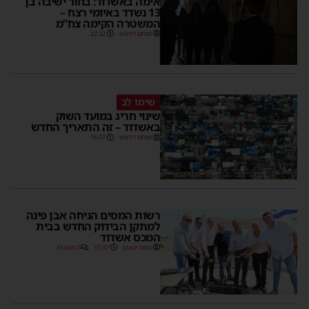
אימה באשדוד: בחור ישיבה בן
13 נשדד באיומי רצח –
המשטרה הקימה צח”מ
מנחם דויטש
22:32
שימו לב
שינוי חריג במועד השוק
באשדוד – זה התאריך החדש
מנחם דויטש
16:07
רשות המסים הניחה אבן פינה
למתקן הבידוק החדש בבית
המכס אשדוד
משה קאהן
15:37
2 תגובות