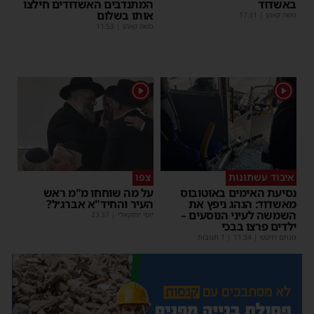
באשדוד
המתנדבים האשדודים חילצו
אותו בשלום
משה קאהן
|
17:31
משה קאהן
|
11:53
1
1
איבוד עשתונות
צפו
נסיעת האימים באוטובוס
על מה שוחחו מ"מ ראש
מאשדוד: הנהג ניפץ את
העיר והחיד"א אברג׳ל?
השמשה לעיני הנוסעים –
יוסי יחזקאלי
|
23:37
ילדים פרצו בבכי
מנחם דויטש
|
11:34
| 1 תגובות