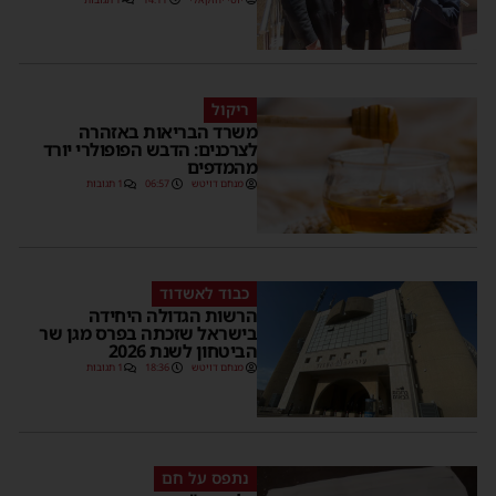
ריקול
משרד הבריאות באזהרה
לצרכנים: הדבש הפופולרי יורד
מהמדפים
מנחם דויטש
06:57
1 תגובות
כבוד לאשדוד
הרשות הגדולה היחידה
בישראל שזכתה בפרס מגן שר
הביטחון לשנת 2026
מנחם דויטש
18:36
1 תגובות
נתפס על חם