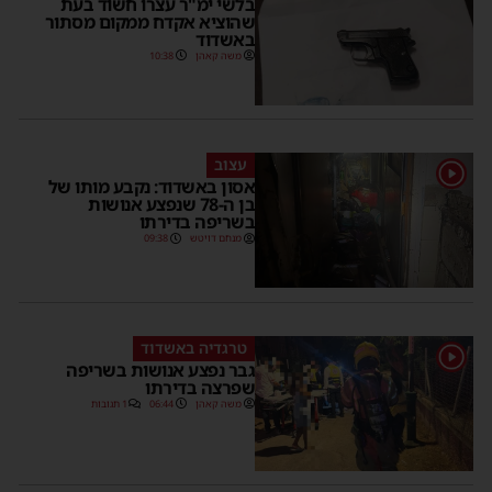
בלשי ימ"ר עצרו חשוד בעת
שהוציא אקדח ממקום מסתור
באשדוד
משה קאהן
10:38
עצוב
1
אסון באשדוד: נקבע מותו של
בן ה-78 שנפצע אנושות
בשריפה בדירתו
מנחם דויטש
09:38
טרגדיה באשדוד
1
גבר נפצע אנושות בשריפה
שפרצה בדירתו
משה קאהן
06:44
1 תגובות