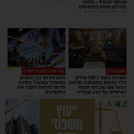
מהחוף הנפרד – כוחות
החירום פתחו בחיפושים
מנחם דויטש
|
18:32
| 1 תגובות
פעם בדור
עוד מכה לציבור החרדי
אוצרות בשווי כ־100 מיליון
האם אירועי בין הזמנים
דולר נחשפו בתערוכה: מכיפת
באשדוד בסכנה? עתירה
הבעל שם טוב ועד חפציו
חדשה דורשת לעצור את
האישיים של הרב עובדיה
התקציבים
יוסי יחזקאלי
|
16:34
מנחם דויטש
|
14:24
| 1 תגובות