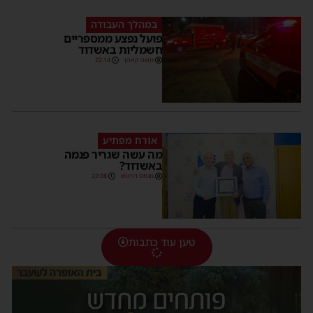
במהלך העבודה
פועל נפצע ממספריים
חשמליות באשדוד
משה קאהן
22:14
אורח מפתיע
מה עשה שגריר פנמה
באשדוד?
מנחם דויטש
22:08
טען עוד כתבות