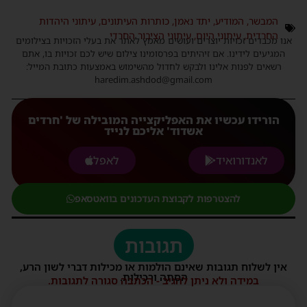
המבשר
,
המודיע
,
יתד נאמן
,
כותרות העיתונים
,
עיתוני היהדות
החרדית
,
עיתוני היום
,
עיתוני הציבור החרדי
אנו מכבדים זכויות יוצרים ועושים מאמץ לאתר את בעלי הזכויות בצילומים
המגיעים לידינו. אם זיהיתים בפרסומינו צילום שיש לכם זכויות בו, אתם
רשאים לפנות אלינו ולבקש לחדול מהשימוש באמצעות כתובת המייל:
haredim.ashdod@gmail.com
הורידו עכשיו את האפליקצייה המובילה של 'חרדים
אשדוד' אליכם לנייד
לאנדורואיד
לאפל
להצטרפות לקבוצת העדכונים בוואטסאפ
תגובות
אין לשלוח תגובות שאינם הולמות או מכילות דברי לשון הרע,
הסתה ורכילות.
במידה ולא ניתן להגיב - הכתבה סגורה לתגובות.