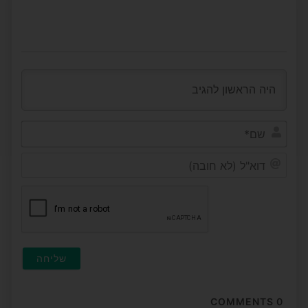
שם*
דוא"ל
(לא
חובה
COMMENTS
0