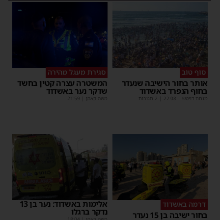
סוף טוב
סגירת מעגל מהירה
אותר בחור הישיבה שנעדר
המשטרה עצרה קטין בחשד
בחוף הנפרד באשדוד
שדקר נער באשדוד
מנחם דויטש
|
22:08
| 2 תגובות
משה קאהן
|
21:59
אלימות באשדוד: נער בן 13
דרמה באשדוד
נדקר ברגלו
בחור ישיבה בן 15 נעדר
משה קאהן
|
18:04