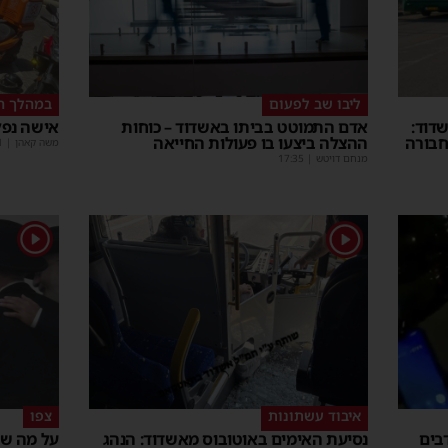
ליבו שב לפעום
במהלך ה
דוד:
אדם התמוטט בביתו באשדוד – כוחות
אישה נפל
חבורה
ההצלה ביצעו בו פעולות החייאה
משה קאהן
|
1
מנחם דויטש
|
17:35
1
1
איבוד עשתונות
צפו
בים
נסיעת האימים באוטובוס מאשדוד: הנהג
על מה שו