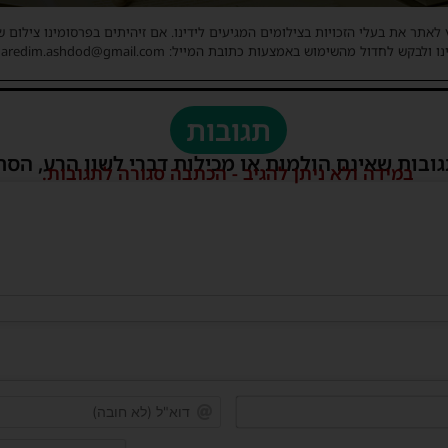
 לאתר את בעלי הזכויות בצילומים המגיעים לידינו. אם זיהיתים בפרסומינו צילום 
ו ולבקש לחדול מהשימוש באמצעות כתובת המייל: haredim.ashdod@gmail.com
תגובות
גובות שאינם הולמות או מכילות דברי לשון הרע, הסת
במידה ולא ניתן להגיב - הכתבה סגורה לתגובות.
שם*