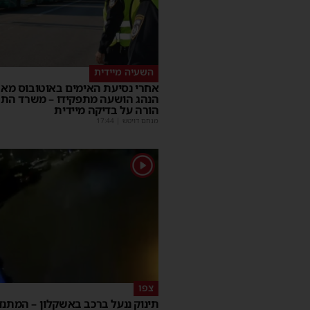
השעיה מיידית
אחרי נסיעת האימים באוטובוס מאש
הנהג הושעה מתפקידו – משרד הת
הורה על בדיקה מיידית
מנחם דויטש
|
17:44
1
צפו
תינוק ננעל ברכב באשקלון – המתנד