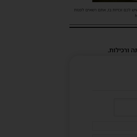
שיש לכם זכויות בו, אתם רשאים לפנות
ה ורכילות.
דוא"ל
(לא
חובה)