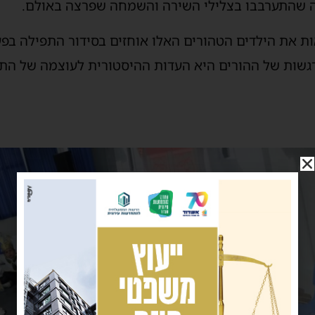
ה שהתערבבו בצלילי השירה והשמחה שפרצה באולם.
ות את הילדים הטהורים האלו אוחזים בסידור התפילה בפ
גשות של ההורים היא העדות ההיסטורית לעוצמה של התור