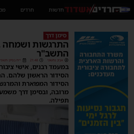
חדשות
חרדים
ממס
סימן דרך
התרגשות ושמחה בת
התשב"ר
אביב נחשוני
21:48
י״ח בסיון תשפ״ו (/06/2026
במעמד רבנים, אישי ציבור
הסידור הראשון שלהם. ה
הסידור המפוארת והמרגשת
מרובה, ובסימן דרך משמע
תפילה.