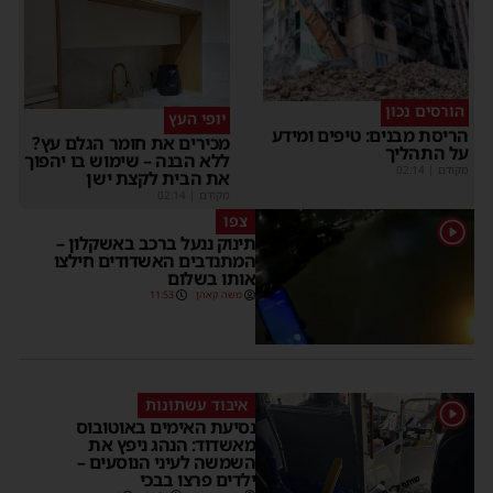
הורסים נכון
יופי העץ
ריסת מבנים: טיפים ומידע
מכירים את חומר הגלם עץ?
ל התהליך
ללא הבנה – שימוש בו יהפוך
קודם
|
02:14
את הבית לקצת ישן
מקודם
|
02:14
צפו
תינוק ננעל ברכב באשקלון –
המתנדבים האשדודים חילצו
אותו בשלום
משה קאהן
11:53
איבוד עשתונות
נסיעת האימים באוטובוס
מאשדוד: הנהג ניפץ את
השמשה לעיני הנוסעים –
ילדים פרצו בבכי