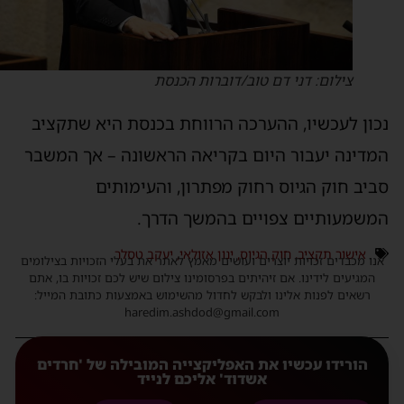
צילום: דני דם טוב/דוברות הכנסת
כון לעכשיו, ההערכה הרווחת בכנסת היא שתקציב
מדינה יעבור היום בקריאה הראשונה – אך המשבר
ביב חוק הגיוס רחוק מפתרון, והעימותים
משמעותיים צפויים בהמשך הדרך.
אישור תקציב
,
חוק הגיוס
,
ינון אזולאי
,
יעקב טסלר
נו מכבדים זכויות יוצרים ועושים מאמץ לאתר את בעלי הזכויות בצילומים
המגיעים לידינו. אם זיהיתים בפרסומינו צילום שיש לכם זכויות בו, אתם
רשאים לפנות אלינו ולבקש לחדול מהשימוש באמצעות כתובת המייל:
haredim.ashdod@gmail.com
הורידו עכשיו את האפליקצייה המובילה של 'חרדים
אשדוד' אליכם לנייד