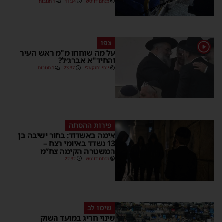
מנחם דויטש
11:34
1 תגובות
צפו
על מה שוחחו מ"מ ראש העיר
והחיד"א אברג׳ל?
יוסי יחזקאלי
23:37
1 תגובות
פירות ההסתה
אימה באשדוד: בחור ישיבה בן
13 נשדד באיומי רצח –
המשטרה הקימה צח”מ
מנחם דויטש
22:32
שימו לב
שינוי חריג במועד השוק