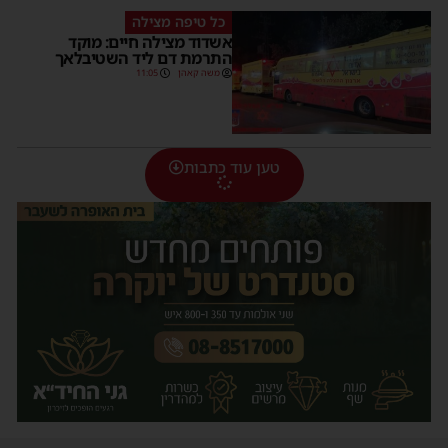
כל טיפה מצילה
אשדוד מצילה חיים: מוקד
התרמת דם ליד השטיבלאך
משה קאהן
11:05
טען עוד כתבות