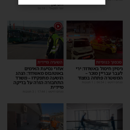
השעון
יוסי יחזקאלי
|
06:59
1
סכסוך כנופיות
השעיה מיידית
ניסיון חיסול באשדוד: ירי
אחרי נסיעת האימים
לעבר עבריין מוכר –
באוטובוס מאשדוד: הנהג
המשטרה פתחה במצוד
הושעה מתפקידו – משרד
התחבורה הורה על בדיקה
מנחם דויטש
|
06:54
| 1 תגובות
מיידית
מנחם דויטש
|
17:44
| 3 תגובות