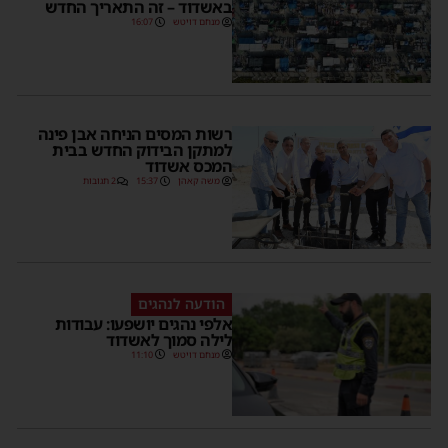
באשדוד – זה התאריך החדש
מנחם דויטש
16:07
רשות המסים הניחה אבן פינה
למתקן הבידוק החדש בבית
המכס אשדוד
משה קאהן
15:37
2 תגובות
הודעה לנהגים
אלפי נהגים יושפעו: עבודות
לילה סמוך לאשדוד
מנחם דויטש
11:10