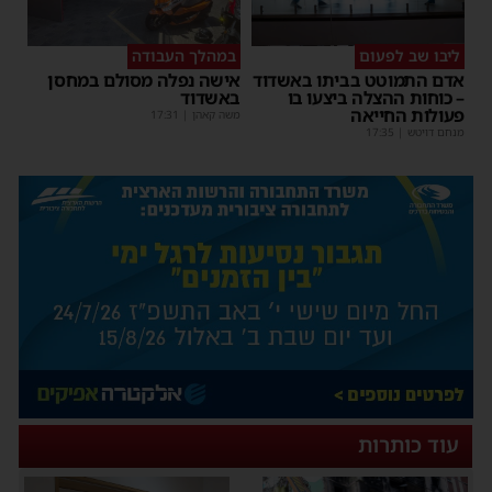
ליבו שב לפעום
במהלך העבודה
אדם התמוטט בביתו באשדוד
אישה נפלה מסולם במחסן
– כוחות ההצלה ביצעו בו
באשדוד
פעולות החייאה
משה קאהן
|
17:31
מנחם דויטש
|
17:35
עוד כותרות