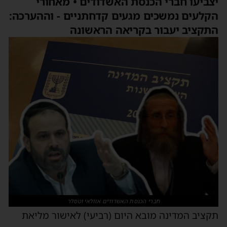
צביעו חברי הכנסת האשדודים • מאחורי
קלעים נמשכים מגעים קדחתניים - וההערכה:
תקציב יעבור בקריאה הראשונה
חברי הכנסת האשדודים אזולאי וטסלר
קציב המדינה מובא היום (רביעי) לאישור מליאת