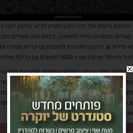
העבודות בעיצומן
זוגות צעירים במסגרת מחיר למשתכן. בימים אלה משלים הקב
עבודות התשתית בהיקף של 45 מיליון ₪. ברובע מתוכננת להיבנות גם קריית ס
תשתיות בתוך הרובע, יחודשו תשתיות ישנות גם מסביבו
 בהרחבת הכביש בשדרות בן גוריון, אשר עובר בין שני
מתיחת פנים משמעותית בכך שהוא הותאם לכביש המחבר 
. כמו כן, בשלב זה הוסדרו מדרכות זמניות ובעתיד יושל
מדרכות רחבות, אזורי גינון ורחבות לישיבה.