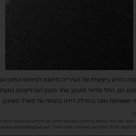
ה כזרוע ביצועית של העירייה ודואגת למימוש החזון העיר
ם הגג, החל מליווי ומעקב אחר תכנון הפרויקטים בוועדות
יווי משפחות שזכו בהגרלה דירה בהנחה של משרד השיכון.
ן
 לאתר את בעלי הזכויות בצילומים המגיעים לידינו. אם זיהיתים בפרסומינו צילום 
ו ולבקש לחדול מהשימוש באמצעות כתובת המייל: haredim.ashdod@gmail.com