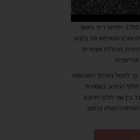
הרובע החדש של העיר אשדוד המוקם בימים אלו יהיה רובע פארק לכיש. ברובע ייבנו כ-2700 יחידות דיור כאשר
לן אורון תשתיות את ביצוע
פורט מודרנית, הכוללת אצטדיון
. כך למשל במהלך השבועות
 חלקי הרובע. במסגרת
בין שני חלקי הרובע
ם הפיתוח המלא ברחוב