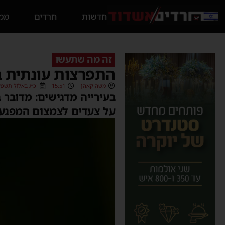
חדשות
חרדים
ממס
זה מה שתעשו
התפרצות עונתית בא
משה קאהן
15:51
כ״ג באלול תשפ״ה (09/2025
בעירייה מדגישים: מדובר 
על צעדים לצמצום המפגע