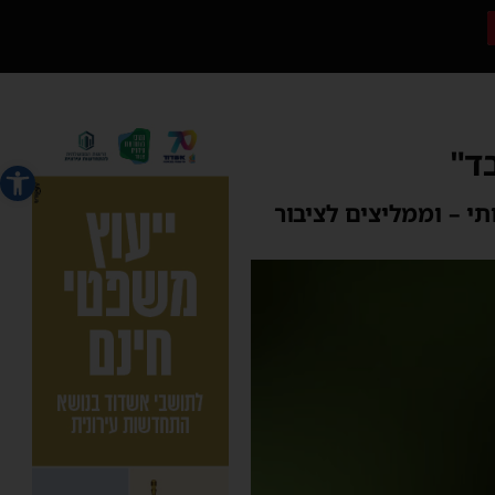
ד"
פתח סרג
י – וממליצים לציבור