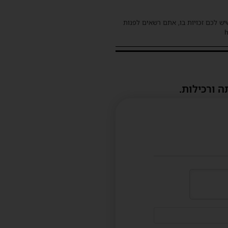
שיש לכם זכויות בו, אתם רשאים לפנות
ה ורכילות.
דוא"ל
(לא