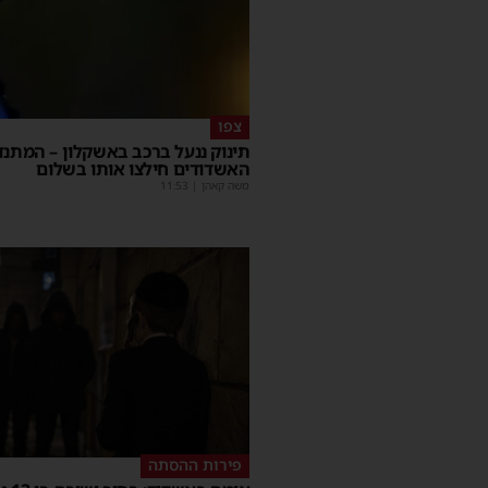
צפו
תינוק ננעל ברכב באשקלון – המתנד
האשדודים חילצו אותו בשלום
משה קאהן
|
11:53
פירות ההסתה