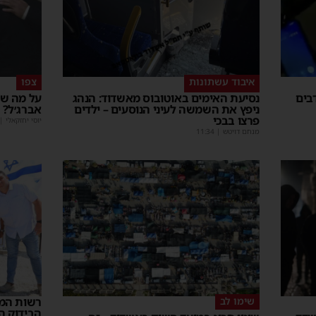
איבוד עשתונות
צפו
בים
נסיעת האימים באוטובוס מאשדוד: הנהג
על מה שו
ניפץ את השמשה לעיני הנוסעים – ילדים
אברג׳ל?
פרצו בבכי
יוסי יחזקאלי
|
מנחם דויטש
|
11:34
שימו לב
רשות המס
הבידוק ה