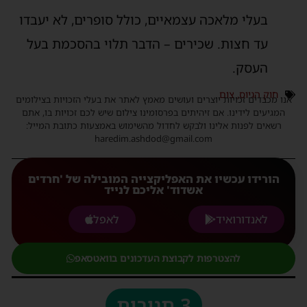
בעלי מלאכה עצמאיים, כולל סופרים, לא יעבדו
עד חצות. שכירים – הדבר תלוי בהסכמת בעל
העסק.
חוק הגיוס
,
צום
אנו מכבדים זכויות יוצרים ועושים מאמץ לאתר את בעלי הזכויות בצילומים
המגיעים לידינו. אם זיהיתים בפרסומינו צילום שיש לכם זכויות בו, אתם
רשאים לפנות אלינו ולבקש לחדול מהשימוש באמצעות כתובת המייל:
haredim.ashdod@gmail.com
הורידו עכשיו את האפליקצייה המובילה של 'חרדים
אשדוד' אליכם לנייד
לאנדורואיד
לאפל
להצטרפות לקבוצת העדכונים בוואטסאפ
3 תגובות