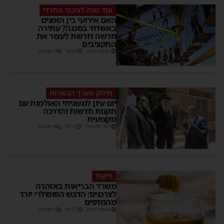
עוד מכה לציבור החרדי
האם אירועי בין הזמנים
באשדוד בסכנה? עתירה
חדשה דורשת לעצור את
התקציבים
מנחם דויטש
14:24
1 תגובות
חיזוק מערך הכשרות
יום עיון למשגיחי האולמות עם
תקנות חדשות והדרכה
מקצועית
יוסי יחזקאלי
14:11
1 תגובות
ריקול
משרד הבריאות באזהרה
לצרכנים: הדבש הפופולרי יורד
מהמדפים
מנחם דויטש
06:57
1 תגובות