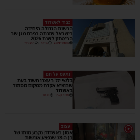
כבוד לאשדוד
הרשות הגדולה היחידה
בישראל שזכתה בפרס מגן שר
הביטחון לשנת 2026
מנחם דויטש
18:36
1 תגובות
נתפס על חם
בלשי ימ"ר עצרו חשוד בעת
שהוציא אקדח ממקום מסתור
באשדוד
משה קאהן
10:38
עצוב
1
אסון באשדוד: נקבע מותו של
בן ה-78 שנפצע אנושות