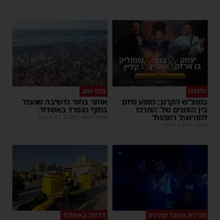
היכונו
סוף טוב
במוצ”ש הקרוב: מופע סיום
אותר בחור הישיבה שנעדר
בין הזמנים של 'המרכז
בחוף הנפרד באשדוד
למורשת' ו'מהות'
מנחם דויטש
|
22:08
| 3 תגובות
מנחם דויטש
|
11:01
סגירת מעגל מהירה
דרמה באשדוד