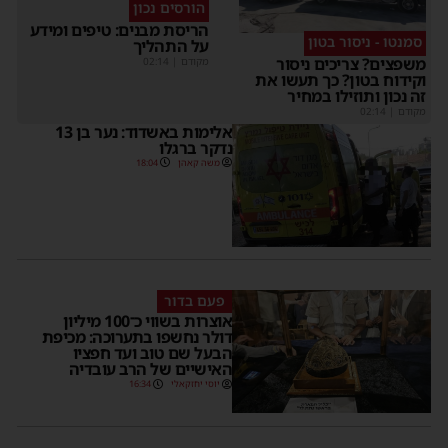
הורסים נכון
הריסת מבנים: טיפים ומידע
סמנטו - ניסור בטון
על התהליך
משפצים? צריכים ניסור
מקודם
|
02:14
וקידוח בטון? כך תעשו את
זה נכון ותוזילו במחיר
מקודם
|
02:14
אלימות באשדוד: נער בן 13
נדקר ברגלו
משה קאהן
18:04
פעם בדור
אוצרות בשווי כ־100 מיליון
דולר נחשפו בתערוכה: מכיפת
הבעל שם טוב ועד חפציו
האישיים של הרב עובדיה
יוסי יחזקאלי
16:34