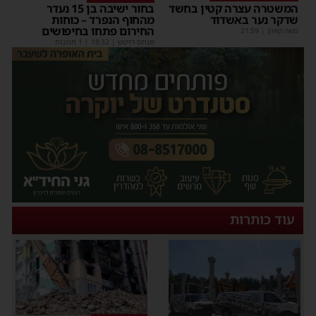
המשטרה עצרה קטין בחשד
בחור ישיבה בן 15 נעדר
שדקר נער באשדוד
מהחוף הנפרד – כוחות
החירום פתחו בחיפושים
משה קאהן
|
21:59
מנחם דויטש
|
18:32
| 1 תגובות
עוד כותרות