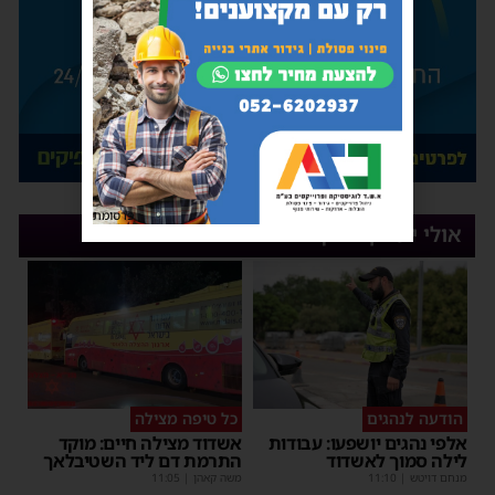
פרסומת
אולי יעניין אותך
הודעה לנהגים
כל טיפה מצילה
אלפי נהגים יושפעו: עבודות
אשדוד מצילה חיים: מוקד
לילה סמוך לאשדוד
התרמת דם ליד השטיבלאך
מנחם דויטש
|
11:10
משה קאהן
|
11:05