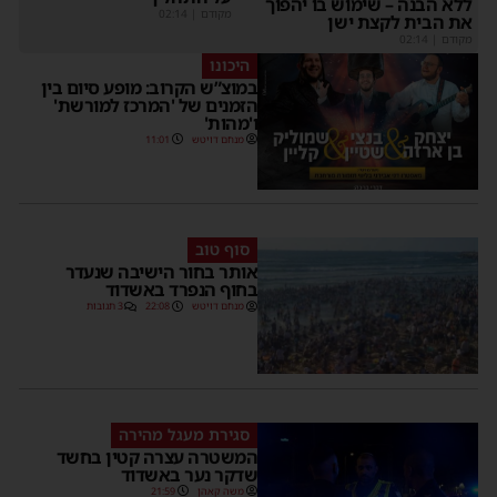
ללא הבנה – שימוש בו יהפוך
מקודם
|
02:14
את הבית לקצת ישן
מקודם
|
02:14
היכונו
במוצ”ש הקרוב: מופע סיום בין
הזמנים של 'המרכז למורשת'
ו'מהות'
מנחם דויטש
11:01
סוף טוב
אותר בחור הישיבה שנעדר
בחוף הנפרד באשדוד
מנחם דויטש
22:08
3 תגובות
סגירת מעגל מהירה
המשטרה עצרה קטין בחשד
שדקר נער באשדוד
משה קאהן
21:59