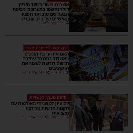
אוצרות בשווי כ־100 מיליון
דולר נחשפו בתערוכה: מכיפת
הבעל שם טוב ועד חפציו
האישיים של הרב עובדיה
יוסי יחזקאלי
16:34
עוד מכה לציבור החרדי
האם אירועי בין הזמנים
באשדוד בסכנה? עתירה
חדשה דורשת לעצור את
התקציבים
מנחם דויטש
14:24
1 תגובות
חיזוק מערך הכשרות
יום עיון למשגיחי האולמות עם
תקנות חדשות והדרכה
מקצועית
יוסי יחזקאלי
14:11
1 תגובות