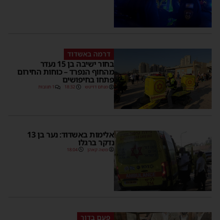
דרמה באשדוד
בחור ישיבה בן 15 נעדר
מהחוף הנפרד – כוחות החירום
פתחו בחיפושים
מנחם דויטש
18:32
1 תגובות
אלימות באשדוד: נער בן 13
נדקר ברגלו
משה קאהן
18:04
פעם בדור