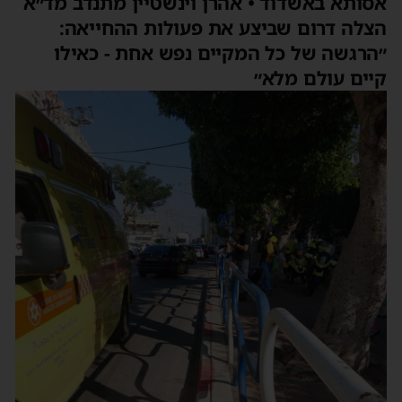
אסותא באשדוד • אהרן וינשטיין מתנדב מד״א
הצלה דרום שביצע את פעולות ההחייאה:
״הרגשה של כל המקיים נפש אחת - כאילו
קיים עולם מלא״