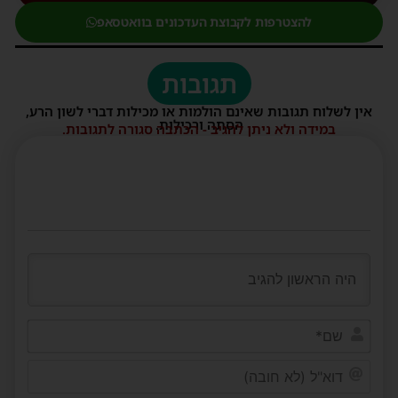
להצטרפות לקבוצת העדכונים בוואטסאפ
תגובות
אין לשלוח תגובות שאינם הולמות או מכילות דברי לשון הרע,
הסתה ורכילות.
במידה ולא ניתן להגיב - הכתבה סגורה לתגובות.
שם*
דוא"ל
(לא