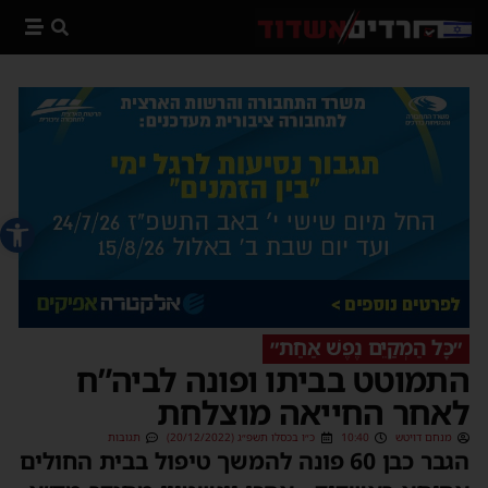
פתח סרג
״כָּל הַמְקַיֵּם נֶפֶשׁ אַחַת״
התמוטט בביתו ופונה לביה”ח
לאחר החייאה מוצלחת
מנחם דויטש
10:40
כ״ו בכסלו תשפ״ג (20/12/2022)
תגובות
הגבר כבן 60 פונה להמשך טיפול בבית החולים