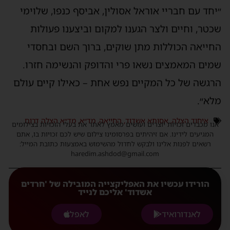
״יחד עם חבריי אוראל אסולין, אביסף כנפו, שלוימי
שכטר, וחיים ולצר הגענו למקום וביצענו פעולות
החייאה הכוללות מתן שוקים, ברוך השם ובחסדי
שמים המאמצים נשאו פרי והדופק והנשימה חזרו.
הרגשה של כל המקיים נפש אחת – כאילו קיים עולם
מלא״.
איחוד הצלה
,
אסותא אשדוד
,
החייאה
,
מד״א
,
מד״א הצלה דרום
אנו מכבדים זכויות יוצרים ועושים מאמץ לאתר את בעלי הזכויות בצילומים
המגיעים לידינו. אם זיהיתים בפרסומינו צילום שיש לכם זכויות בו, אתם
רשאים לפנות אלינו ולבקש לחדול מהשימוש באמצעות כתובת המייל:
haredim.ashdod@gmail.com
הורידו עכשיו את האפליקצייה המובילה של 'חרדים
אשדוד' אליכם לנייד
לאנדורואיד
לאפל