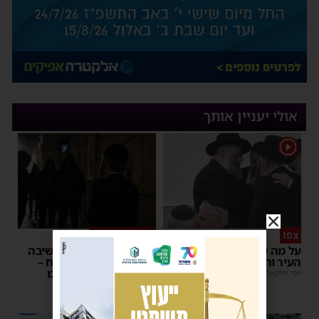
אולי יעניין אותך
1
צפו
פירות ההסתה
על מה שוחחו מ"מ ראש
אימה באשדוד: בחור ישיבה
העיר והחיד"א אברג׳ל?
בן 13 נשדד באיומי רצח –
המשטרה הקימה צח”מ
יוסי יחזקאלי
|
23:37
מנחם דויטש
|
22:32