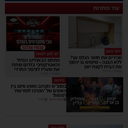
עוד כותרות
יופי העץ
יש לאן לצאת
מכירים את חומר הגלם עץ?
מתחם הבאולינג הגדול
ללא הבנה – שימוש בו יהפוך
והאטרקטיבי בדרום פותח
את הבית לקצת ישן
את שעריו לציבור החרדי
מקודם
|
02:14
מקודם
|
01:35
היכונו
במוצ”ש הקרוב: מופע סיום בין
הזמנים של 'המרכז למורשת'
ו'מהות'
מנחם דויטש
11:01
סוף טוב