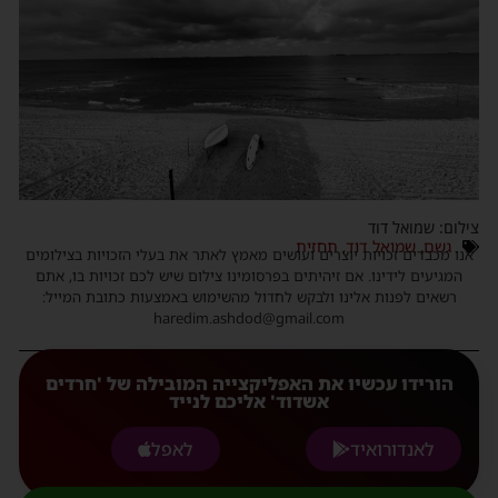
צילום: שמואל דוד
גשם
,
שמואל דוד
,
תחזית
אנו מכבדים זכויות יוצרים ועושים מאמץ לאתר את בעלי הזכויות בצילומים
המגיעים לידינו. אם זיהיתים בפרסומינו צילום שיש לכם זכויות בו, אתם
רשאים לפנות אלינו ולבקש לחדול מהשימוש באמצעות כתובת המייל:
haredim.ashdod@gmail.com
הורידו עכשיו את האפליקצייה המובילה של 'חרדים
אשדוד' אליכם לנייד
לאנדורואיד
לאפל