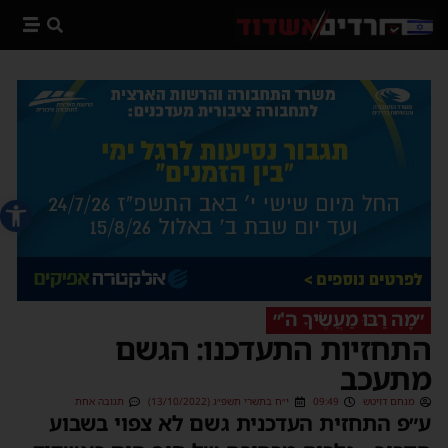
פתח סרג
״מָה רַבּוּ מַעֲשֶׂיךָ ה'״
התחזיות התעדכנו: הגשם
מתעכב
מנחם דויטש
09:49
י״ח בתשרי תשפ״ג (13/10/2022)
תגובה אחת
ע״פ התחזית העדכנית גשם לא צפוי בשבוע