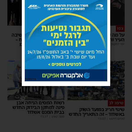
צפו
פירות ההסתה
על מה שוחחו מ"מ ראש
אימה באשדוד: בחור ישיבה
העיר והחיד"א אברג׳ל?
בן 13 נשדד באיומי רצח –
המשטרה הקימה צח”מ
יוסי יחזקאלי
|
23:37
מנחם דויטש
|
22:32
פרסומת
רשות המסים הניחה אבן
שימו לב
פינה למתקן הבידוק החדש
שינוי חריג במועד השוק
בבית המכס אשדוד
באשדוד – זה התאריך החדש
משה קאהן
|
15:37
מנחם דויטש
|
16:07