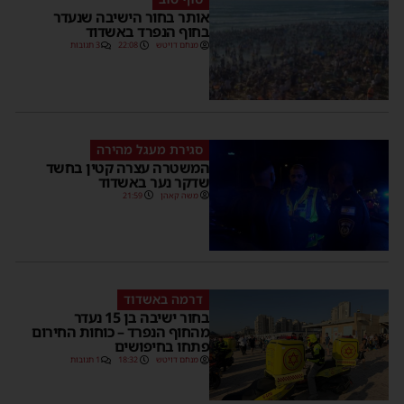
אותר בחור הישיבה שנעדר
בחוף הנפרד באשדוד
מנחם דויטש
22:08
3 תגובות
סגירת מעגל מהירה
המשטרה עצרה קטין בחשד
שדקר נער באשדוד
משה קאהן
21:59
דרמה באשדוד
בחור ישיבה בן 15 נעדר
מהחוף הנפרד – כוחות החירום
פתחו בחיפושים
מנחם דויטש
18:32
1 תגובות