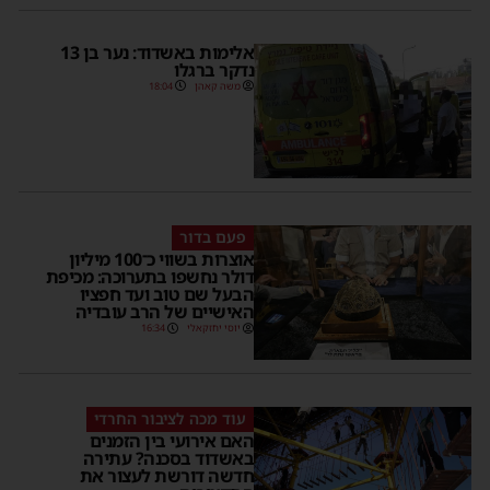
אלימות באשדוד: נער בן 13
נדקר ברגלו
משה קאהן
18:04
פעם בדור
אוצרות בשווי כ־100 מיליון
דולר נחשפו בתערוכה: מכיפת
הבעל שם טוב ועד חפציו
האישיים של הרב עובדיה
יוסי יחזקאלי
16:34
עוד מכה לציבור החרדי
האם אירועי בין הזמנים
באשדוד בסכנה? עתירה
חדשה דורשת לעצור את