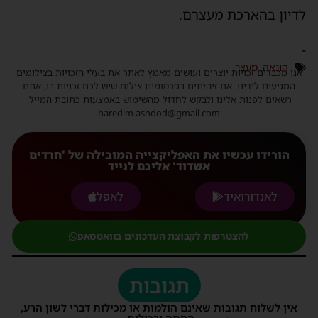
לדיון בהארכת מעצרם.
-
הונאה
,
מעצר
אנו מכבדים זכויות יוצרים ועושים מאמץ לאתר את בעלי הזכויות בצילומים
המגיעים לידינו. אם זיהיתים בפרסומינו צילום שיש לכם זכויות בו, אתם
רשאים לפנות אלינו ולבקש לחדול מהשימוש באמצעות כתובת המייל:
haredim.ashdod@gmail.com
הורידו עכשיו את האפליקצייה המובילה של 'חרדים
אשדוד' אליכם לנייד
לאנדורואיד
לאפל
להצטרפות לקבוצת העדכונים בוואטסאפ
תגובות
אין לשלוח תגובות שאינם הולמות או מכילות דברי לשון הרע,
הסתה ורכילות.