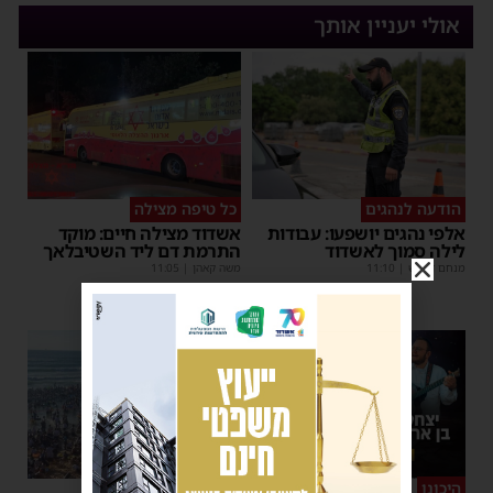
אולי יעניין אותך
הודעה לנהגים
כל טיפה מצילה
אלפי נהגים יושפעו: עבודות
אשדוד מצילה חיים: מוקד
לילה סמוך לאשדוד
התרמת דם ליד השטיבלאך
מנחם דויטש
|
11:10
משה קאהן
|
11:05
היכונו
סוף טוב