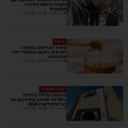
תקנות חדשות והדרכה
מקצועית
יוסי יחזקאלי
14:11
1 תגובות
ריקול
משרד הבריאות באזהרה
לצרכנים: הדבש הפופולרי יורד
מהמדפים
מנחם דויטש
06:57
1 תגובות
כבוד לאשדוד
הרשות הגדולה היחידה
בישראל שזכתה בפרס מגן שר
הביטחון לשנת 2026
מנחם דויטש
18:36
1 תגובות