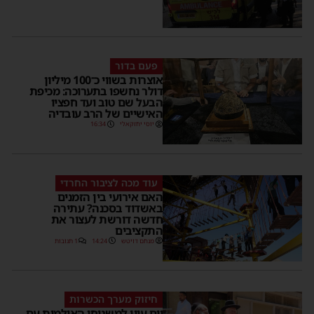
פעם בדור
אוצרות בשווי כ־100 מיליון
דולר נחשפו בתערוכה: מכיפת
הבעל שם טוב ועד חפציו
האישיים של הרב עובדיה
יוסי יחזקאלי
16:34
עוד מכה לציבור החרדי
האם אירועי בין הזמנים
באשדוד בסכנה? עתירה
חדשה דורשת לעצור את
התקציבים
מנחם דויטש
14:24
1 תגובות
חיזוק מערך הכשרות
יום עיון למשגיחי האולמות עם