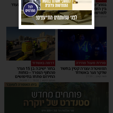
במוצ”ש הקרוב: מופע סיום
אותר בחור הישיבה שנעדר
בין הזמנים של 'המרכז
בחוף הנפרד באשדוד
למורשת' ו'מהות'
מנחם דויטש
|
22:08
| 3 תגובות
מנחם דויטש
|
11:01
פרסומת
סגירת מעגל מהירה
דרמה באשדוד
המשטרה עצרה קטין בחשד
בחור ישיבה בן 15 נעדר
שדקר נער באשדוד
מהחוף הנפרד – כוחות
החירום פתחו בחיפושים
משה קאהן
|
21:59
מנחם דויטש
|
18:32
| 1 תגובות