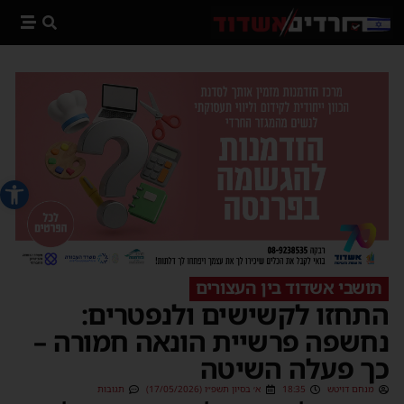
פתח סרג
תושבי אשדוד בין העצורים
התחזו לקשישים ולנפטרים:
נחשפה פרשיית הונאה חמורה –
כך פעלה השיטה
מנחם דויטש
18:35
א׳ בסיון תשפ״ו (17/05/2026)
תגובות