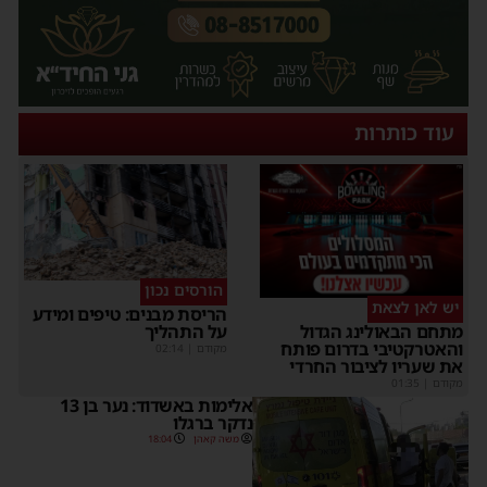
עוד כותרות
הורסים נכון
יש לאן לצאת
הריסת מבנים: טיפים ומידע
על התהליך
מתחם הבאולינג הגדול
והאטרקטיבי בדרום פותח
מקודם
|
02:14
את שעריו לציבור החרדי
מקודם
|
01:35
אלימות באשדוד: נער בן 13
נדקר ברגלו
משה קאהן
18:04