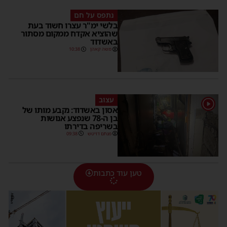
נתפס על חם
בלשי ימ"ר עצרו חשוד בעת
שהוציא אקדח ממקום מסתור
באשדוד
משה קאהן
10:38
עצוב
1
אסון באשדוד: נקבע מותו של
בן ה-78 שנפצע אנושות
בשריפה בדירתו
מנחם דויטש
09:38
טען עוד כתבות