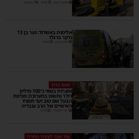
מנחם דויטש
18:32
1 תגובות
אלימות באשדוד: נער בן 13
נדקר ברגלו
משה קאהן
18:04
פעם בדור
אוצרות בשווי כ־100 מיליון
דולר נחשפו בתערוכה: מכיפת
הבעל שם טוב ועד חפציו
האישיים של הרב עובדיה
יוסי יחזקאלי
16:34
עוד מכה לציבור החרדי