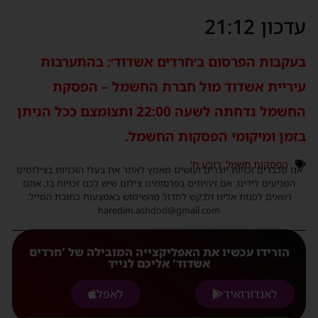
דכון 21:12
עקבות הפרסום ב׳חרדים אשדוד׳: בהתערבות
יריית אשדוד מול חברת החשמל – הפסקת
החשמל נדחתה לשעה 22:00 ותצומצם ככל הניתן
זמן ומיקומי הפסקות החשמל.
הפסקות חשמל
,
רובע ח'
נו מכבדים זכויות יוצרים ועושים מאמץ לאתר את בעלי הזכויות בצילומים
המגיעים לידינו. אם זיהיתים בפרסומינו צילום שיש לכם זכויות בו, אתם
רשאים לפנות אלינו ולבקש לחדול מהשימוש באמצעות כתובת המייל:
haredim.ashdod@gmail.com
הורידו עכשיו את האפליקצייה המובילה של 'חרדים
אשדוד' אליכם לנייד
לאנדורואיד
לאפל