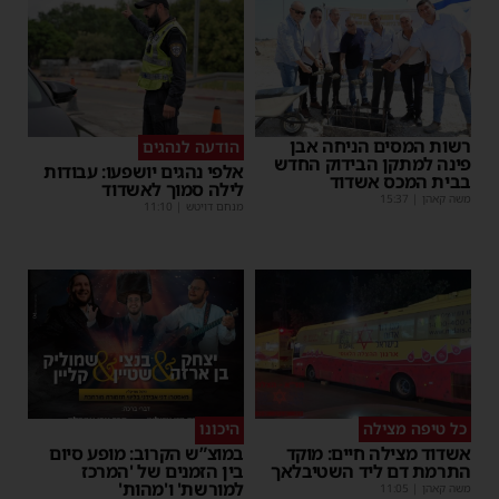
רשות המסים הניחה אבן
הודעה לנהגים
פינה למתקן הבידוק החדש
אלפי נהגים יושפעו: עבודות
בבית המכס אשדוד
לילה סמוך לאשדוד
משה קאהן
|
15:37
מנחם דויטש
|
11:10
כל טיפה מצילה
היכונו
אשדוד מצילה חיים: מוקד
במוצ”ש הקרוב: מופע סיום
התרמת דם ליד השטיבלאך
בין הזמנים של 'המרכז
למורשת' ו'מהות'
משה קאהן
|
11:05