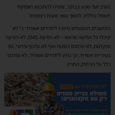
ערב ועד שבע בבוקר, צפויה להתבצע הפסקת
שמל כוללת, למשך עשר שעות רצופות!
תושבים ההמומים סיפרו ל׳חרדים אשדוד׳ כי לא
קיבלו כל הודעה מראש – לא הודעת SMS, לא הודעה
וקלטת, לא פרסום בשטח ואף לא עדכון עירוני. גם
עיריית אשדוד, כך נודע ל’חרדים אשדוד’, לא עודכנו
לל על הניתוק החריג.