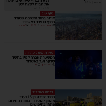
ללא הבנה – שימוש בו יהפוך
קודם
|
02:14
את הבית לקצת ישן
מקודם
|
02:14
סוף טוב
אותר בחור הישיבה שנעדר
בחוף הנפרד באשדוד
מנחם דויטש
22:08
3 תגובות
סגירת מעגל מהירה
המשטרה עצרה קטין בחשד
שדקר נער באשדוד
משה קאהן
21:59
דרמה באשדוד
בחור ישיבה בן 15 נעדר
מהחוף הנפרד – כוחות החירום
פתחו בחיפושים