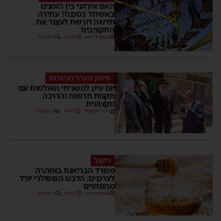
האם אירועי בין הזמנים
באשדוד בסכנה? עתירה
חדשה דורשת לעצור את
התקציבים
מנחם דויטש
14:24
1 תגובות
חיזוק מערך הכשרות
יום עיון למשגיחי האולמות עם
תקנות חדשות והדרכה
מקצועית
יוסי יחזקאלי
14:11
1 תגובות
ריקול
משרד הבריאות באזהרה
לצרכנים: הדבש הפופולרי יורד
מהמדפים
מנחם דויטש
06:57
1 תגובות