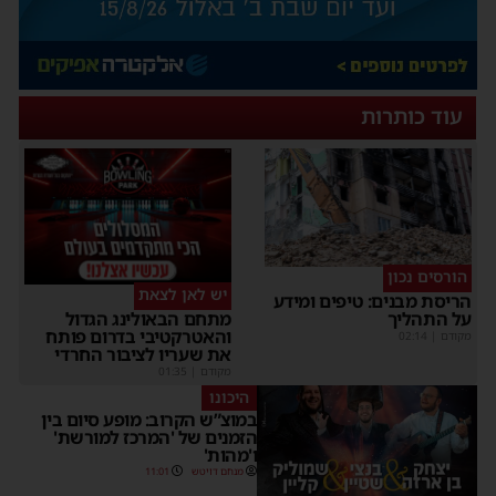
עוד כותרות
הורסים נכון
יש לאן לצאת
ריסת מבנים: טיפים ומידע
ל התהליך
מתחם הבאולינג הגדול
והאטרקטיבי בדרום פותח
קודם
|
02:14
את שעריו לציבור החרדי
מקודם
|
01:35
היכונו
במוצ”ש הקרוב: מופע סיום בין
הזמנים של 'המרכז למורשת'
ו'מהות'
מנחם דויטש
11:01