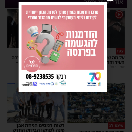
אולי יעניין אותך
1
צפו
פירות ההסתה
על מה שוחחו מ"מ ראש
אימה באשדוד: בחור ישיבה
העיר והחיד"א אברג׳ל?
בן 13 נשדד באיומי רצח –
המשטרה הקימה צח”מ
יוסי יחזקאלי
|
23:37
מנחם דויטש
|
22:32
פרסומת
רשות המסים הניחה אבן
שימו לב
פינה למתקן הבידוק החדש