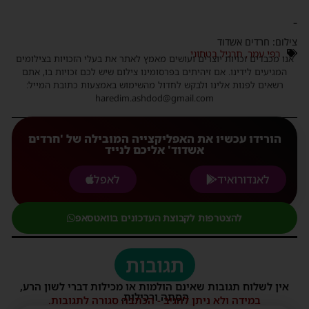
ילום: חרדים אשדוד
רפי עמר
,
תרגיל בטחוני
נו מכבדים זכויות יוצרים ועושים מאמץ לאתר את בעלי הזכויות בצילומים
המגיעים לידינו. אם זיהיתים בפרסומינו צילום שיש לכם זכויות בו, אתם
רשאים לפנות אלינו ולבקש לחדול מהשימוש באמצעות כתובת המייל:
haredim.ashdod@gmail.com
הורידו עכשיו את האפליקצייה המובילה של 'חרדים
אשדוד' אליכם לנייד
לאנדורואיד
לאפל
להצטרפות לקבוצת העדכונים בוואטסאפ
תגובות
אין לשלוח תגובות שאינם הולמות או מכילות דברי לשון הרע,
הסתה ורכילות.
במידה ולא ניתן להגיב - הכתבה סגורה לתגובות.