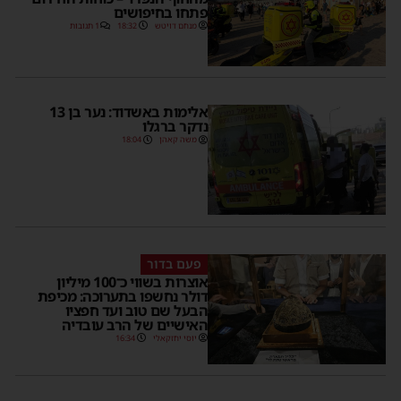
פתחו בחיפושים
מנחם דויטש
18:32
1 תגובות
אלימות באשדוד: נער בן 13
נדקר ברגלו
משה קאהן
18:04
פעם בדור
אוצרות בשווי כ־100 מיליון
דולר נחשפו בתערוכה: מכיפת
הבעל שם טוב ועד חפציו
האישיים של הרב עובדיה
יוסי יחזקאלי
16:34