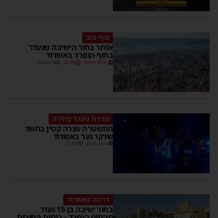
סוף טוב
אותר בחור הישיבה שנעדר
בחוף הנפרד באשדוד
מנחם דויטש
22:08
3 תגובות
סגירת מעגל מהירה
המשטרה עצרה קטין בחשד
שדקר נער באשדוד
משה קאהן
21:59
דרמה באשדוד
בחור ישיבה בן 15 נעדר
מהחוף הנפרד – כוחות החירום