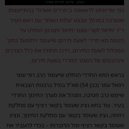
הבוקר. צילום: חרדים אשדוד
פי שדיווחנו לראשונה ב'חרדים אשדוד' בהתייעצות
נערכה במהלך מבצע 'עלות השחר' עם ראש העיר
"ר יחיאל לסרי וסגנו יחיאל וינגרטן הוחלט על
קמת תא חרדי לשעת חירום שיעמוד ויתופעל בתוך
מכלול לשעת החירום, וירכז תחתיו את כלל הצרכים
ההיבטים של המגזר החרדי בשעת חירום
.
ראש התא החרדי הוחלט שיעמוד הרב רפי עמר
רפאל עמר (כבן 54) סא"ל במיל ברבנות הצבאית
ימש כרב חטיבה, ומנהל את מערך החינוך החרדי
עיר. עוד בתא נציג שעומד בקשר רציף עם מחלקת
ווחה, נציג שעומד בקשר עם מחלקת החינוך, ונציג
עומד בקשר רציף מול הדוברות – בכדי להעביר את