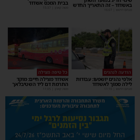
שינוי חריג במועד השוק
בבית המכס אשדוד
באשדוד – זה התאריך החדש
משה קאהן
|
15:37
מנחם דויטש
|
16:07
הודעה לנהגים
כל טיפה מצילה
אלפי נהגים יושפעו: עבודות
אשדוד מצילה חיים: מוקד
לילה סמוך לאשדוד
התרמת דם ליד השטיבלאך
מנחם דויטש
|
11:10
משה קאהן
|
11:05