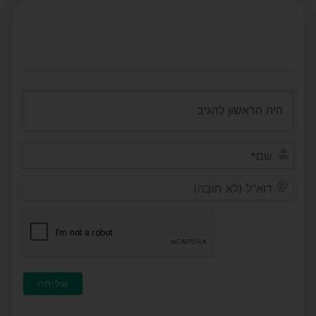
שם*
דוא"ל
(לא
חובה)