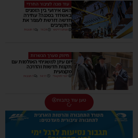
עוד מכה לציבור החרדי
האם אירועי בין הזמנים
באשדוד בסכנה? עתירה
חדשה דורשת לעצור את
התקציבים
מנחם דויטש
14:24
1 תגובות
חיזוק מערך הכשרות
יום עיון למשגיחי האולמות עם
תקנות חדשות והדרכה
מקצועית
יוסי יחזקאלי
14:11
1 תגובות
טען עוד כתבות