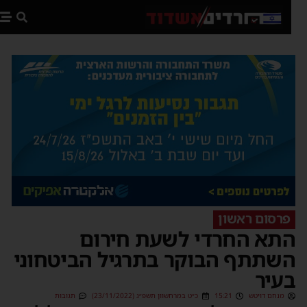
פת
פרסום ראשון
תא החרדי לשעת חירום
שתתף הבוקר בתרגיל הביטחוני
עיר
מנחם דויטש
15:21
כ״ט במרחשוון תשפ״ג (23/11/2022)
תגובות