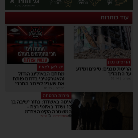
עוד כותרות
הורסים נכון
יש לאן לצאת
הריסת מבנים: טיפים ומידע
על התהליך
מתחם הבאולינג הגדול
והאטרקטיבי בדרום פותח
מקודם
|
02:14
את שעריו לציבור החרדי
מקודם
|
01:35
פירות ההסתה
אימה באשדוד: בחור ישיבה בן
13 נשדד באיומי רצח –
המשטרה הקימה צח”מ
מנחם דויטש
22:32