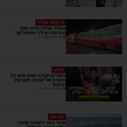
כל טיפה מצילה
אשדוד מצילה חיים: מוקד
התרמת דם ליד השטיבלאך
משה קאהן
11:05
היכונו
במוצ”ש הקרוב: מופע סיום בין
הזמנים של 'המרכז למורשת'
ו'מהות'
מנחם דויטש
11:01
סוף טוב
אותר בחור הישיבה שנעדר