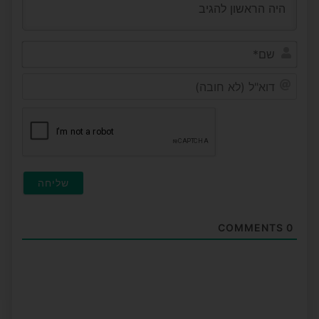
שם*
דוא"ל
(לא
חובה
COMMENTS
0