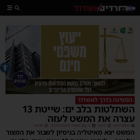
פתח סרג
הספינה בדרך לאשדוד
השתלטות בלב ים: שייטת 13
עצרה את המשט לעזה
מנחם דויטש
06:12
ב׳ באב תשפ״ה (27/07/2025)
תגובות
המשט יצא מאיטליה בניסיון לשבור את המצור