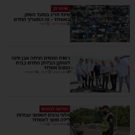
שימו לב
שינוי חריג במועד השוק
באשדוד – זה התאריך החדש
מנחם דויטש
16:07
רשות המסים הניחה אבן פינה
למתקן הבידוק החדש בבית
המכס אשדוד
משה קאהן
15:37
1 תגובות
הודעה לנהגים
אלפי נהגים יושפעו: עבודות
לילה סמוך לאשדוד
מנחם דויטש
11:10