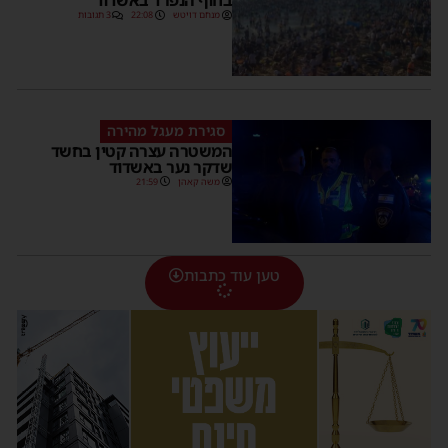
בחוף הנפרד באשדוד
מנחם דויטש
22:08
3 תגובות
סגירת מעגל מהירה
המשטרה עצרה קטין בחשד
שדקר נער באשדוד
משה קאהן
21:59
טען עוד כתבות