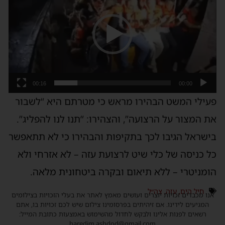
וידאו
00:16
00:00
פעילי המשט הבהירו מראש כי מטרתם היא “לשבור
את המצור על הרצועה”, והצהירו: “תנו לנו להפליג”.
בישראל הגיבו לכך בתקיפות והבהירו כי לא תתאפשר
כל כניסה של כלי שיט לרצועת עזה – לא אזרחי ולא
הומניטרי – ללא תיאום ובקרה ביטחונית מלאה.
חיל הים
,
עזה
,
צה״ל
אנו מכבדים זכויות יוצרים ועושים מאמץ לאתר את בעלי הזכויות בצילומים
המגיעים לידינו. אם זיהיתים בפרסומינו צילום שיש לכם זכויות בו, אתם
רשאים לפנות אלינו ולבקש לחדול מהשימוש באמצעות כתובת המייל:
haredim.ashdod@gmail.com