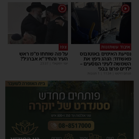
1
1
איבוד עשתונות
צפו
נסיעת האימים באוטובוס
על מה שוחחו מ"מ ראש
מאשדוד: הנהג ניפץ את
העיר והחיד"א אברג׳ל?
השמשה לעיני הנוסעים –
יוסי יחזקאלי
|
23:37
ילדים פרצו בבכי
מנחם דויטש
|
11:34
| 1 תגובות