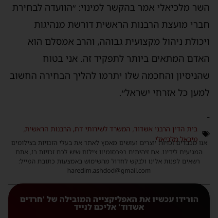
השר מלכיאלי אמר בהקשר למינוי: ״הוועדה לבחירת
חברי מועצת הרבנות הראשית דורשת מנהיגות
ויכולת ניהול מקצועית גבוהה, והרב אמסלם הוא
האדם המתאים ביותר לתפקיד זה. אני בטוח
שהניסיון והחכמה שלו יתרמו להליך הבחירה החשוב
למען כל אזרחי ישראל״.
-
בית הדין הרבני אשדוד
,
המשרד לשירותי דת
,
הרבנות הראשית
,
מיכאל מלכיאלי
אנו מכבדים זכויות יוצרים ועושים מאמץ לאתר את בעלי הזכויות בצילומים
המגיעים לידינו. אם זיהיתים בפרסומינו צילום שיש לכם זכויות בו, אתם
רשאים לפנות אלינו ולבקש לחדול מהשימוש באמצעות כתובת המייל:
haredim.ashdod@gmail.com
הורידו עכשיו את האפליקצייה המובילה של 'חרדים
אשדוד' אליכם לנייד