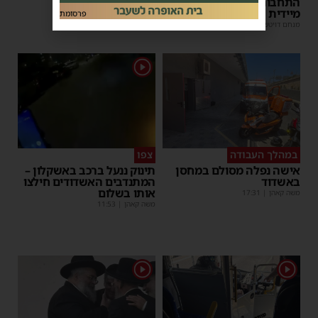
התחבורה הורה על בדיקה
מנחם דויטש
|
17:35
מיידית
פרסומת
מנחם דויטש
|
17:44
| 3 תגובות
1
במהלך העבודה
צפו
אישה נפלה מסולם במחסן
תינוק ננעל ברכב באשקלון –
באשדוד
המתנדבים האשדודים חילצו
אותו בשלום
משה קאהן
|
17:31
משה קאהן
|
11:53
1
1