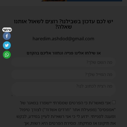
יש לכם עדכון בשבילנו? רוצים לשאול אותנו
שאלה?
שיתוף
haredim.ashdod@gmail.com
או שילחו אלינו פנייה ונחזור אליכם בהקדם
אני מאשר/ת כי הפרטים שמסרתי יישמרו במאגר של
"אמפסיס" (מפעילת אתר "חרדים אשדוד") לצורך טיפול
ומענה לפנייתי. ידוע לי כי אני רשאי/ת לעיין במידע, לבקש
את תיקונו או מחיקתו. מסירת הפרטים היא רשות, אך