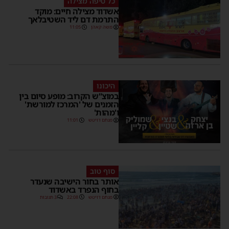
כל טיפה מצילה
אשדוד מצילה חיים: מוקד
התרמת דם ליד השטיבלאך
משה קאהן
11:05
היכונו
במוצ”ש הקרוב: מופע סיום בין
הזמנים של 'המרכז למורשת'
ו'מהות'
מנחם דויטש
11:01
סוף טוב
אותר בחור הישיבה שנעדר
בחוף הנפרד באשדוד
מנחם דויטש
22:08
3 תגובות