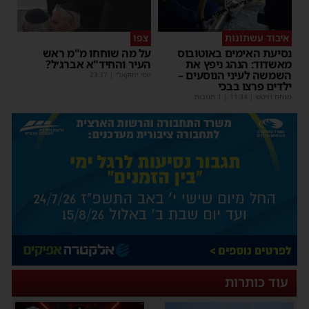
איבוד עשתונות
צפו
נסיעת האימים באוטובוס
על מה שוחחו מ"מ ראש
מאשדוד: הנהג ניפץ את
העיר והחיד"א אברג׳ל?
השמשה לעיני הנוסעים –
יוסי יחזקאלי
|
23:37
ילדים פרצו בבכי
מנחם דויטש
|
11:34
| 1 תגובות
עוד כותרות