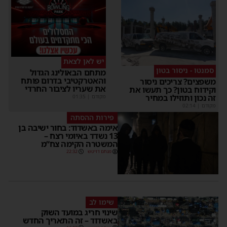
יש לאן לצאת
סמנטו - ניסור בטון
מתחם הבאולינג הגדול
והאטרקטיבי בדרום פותח
משפצים? צריכים ניסור
את שעריו לציבור החרדי
וקידוח בטון? כך תעשו את
זה נכון ותוזילו במחיר
מקודם
|
01:35
מקודם
|
02:14
פירות ההסתה
אימה באשדוד: בחור ישיבה בן
13 נשדד באיומי רצח –
המשטרה הקימה צח”מ
מנחם דויטש
22:32
שימו לב
שינוי חריג במועד השוק
באשדוד – זה התאריך החדש