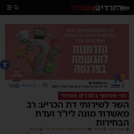
פתח סרג
כפי שנחשף ב׳חרדים אשדוד׳
השר לשירותי דת הכריע: רב
מאשדוד מונה ליו”ר ועדת
הבחירות
מנחם דויטש
19:50
י״ד בכסלו תשפ״ה (15/12/2024)
תגובות