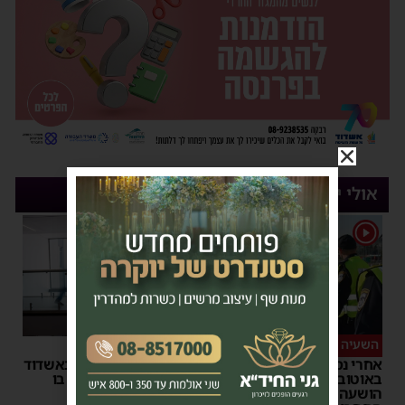
אולי יעניין אותך
1
השעיה מיידית
ליבו שב לפעום
אחרי נסיעת האימים
אדם התמוטט בביתו באשדוד
באוטובוס מאשדוד: הנהג
– כוחות ההצלה ביצעו בו
הושעה מתפקידו – משרד
פעולות החייאה