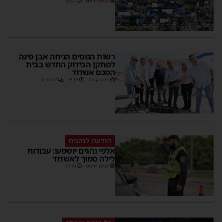
מנחם דויטש
16:07
רשות המסים הניחה אבן פינה
למתקן הבידוק החדש בבית
המכס אשדוד
משה קאהן
15:37
2 תגובות
הודעה לנהגים
אלפי נהגים יושפעו: עבודות
לילה סמוך לאשדוד
מנחם דויטש
11:10