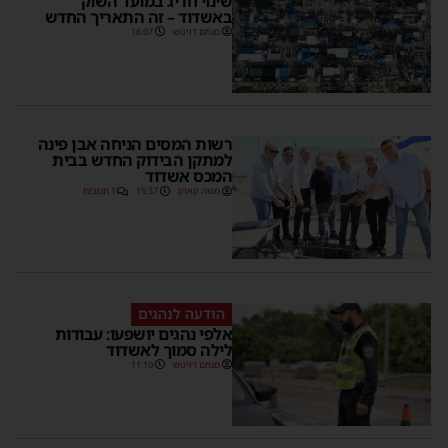
שינוי חריג במועד השוק
באשדוד – זה התאריך החדש
מנחם דויטש
16:07
רשות המסים הניחה אבן פינה
למתקן הבידוק החדש בבית
המכס אשדוד
משה קאהן
15:37
1 תגובות
הודעה לנהגים
אלפי נהגים יושפעו: עבודות
לילה סמוך לאשדוד
מנחם דויטש
11:10