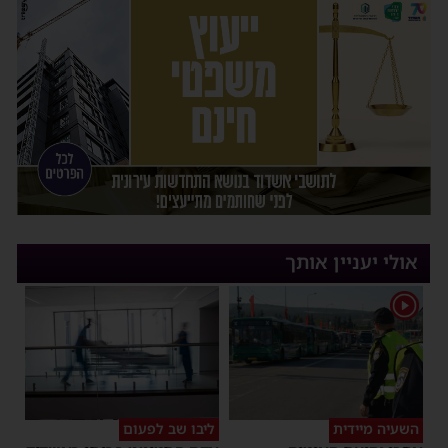
אולי יעניין אותך
1
השעיה מיידית
ליבו שב לפעום