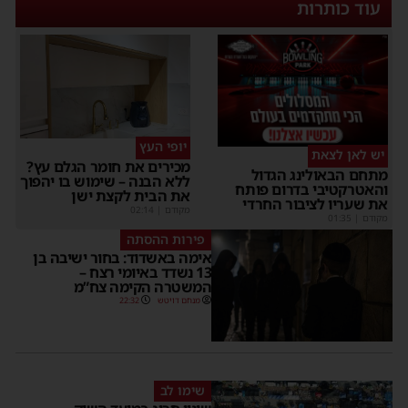
עוד כותרות
יופי העץ
יש לאן לצאת
מכירים את חומר הגלם עץ?
תחם הבאולינג הגדול
ללא הבנה – שימוש בו יהפוך
האטרקטיבי בדרום פותח
את הבית לקצת ישן
ת שעריו לציבור החרדי
מקודם
|
02:14
קודם
|
01:35
פירות ההסתה
אימה באשדוד: בחור ישיבה בן
13 נשדד באיומי רצח –
המשטרה הקימה צח”מ
מנחם דויטש
22:32
שימו לב