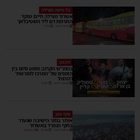
כל טיפה מצילה
אשדוד מצילה חיים: מוקד
התרמת דם ליד השטיבלאך
משה קאהן
11:05
היכונו
במוצ”ש הקרוב: מופע סיום בין
הזמנים של 'המרכז למורשת'
ו'מהות'
מנחם דויטש
11:01
סוף טוב
אותר בחור הישיבה שנעדר
בחוף הנפרד באשדוד
מנחם דויטש
22:08
3 תגובות