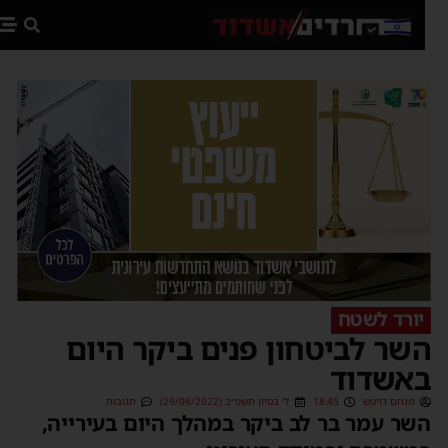
פת
יורד לשטח
שר לביטחון פנים ביקר היום
אשדוד
מנחם דויטש
18:45
ל׳ בסיון תשפ״ב (29/06/2022)
תגובות
שר עמר בר לב ביקר במהלך היום בעירייה,