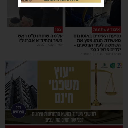
פרסומת
איבוד עשתונות
צפו
נסיעת האימים באוטובוס
על מה שוחחו מ"מ ראש
מאשדוד: הנהג ניפץ את
העיר והחיד"א אברג׳ל?
השמשה לעיני הנוסעים –
יוסי יחזקאלי
|
23:37
ילדים פרצו בבכי
מנחם דויטש
|
11:34
| 1 תגובות