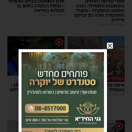
אחרי נסיעת האימים
אדם התמוטט בביתו באשדוד
באוטובוס מאשדוד: הנהג
– כוחות ההצלה ביצעו בו
הושעה מתפקידו – משרד
פעולות החייאה
התחבורה הורה על בדיקה
מנחם דויטש
|
17:35
מיידית
מנחם דויטש
|
17:44
1
במהלך העבודה
צפו
אישה נפלה מסולם במחסן
תינוק ננעל ברכב באשקלון –
באשדוד
המתנדבים האשדודים חילצו
אותו בשלום
משה קאהן
|
17:31
משה קאהן
|
11:53
1
1