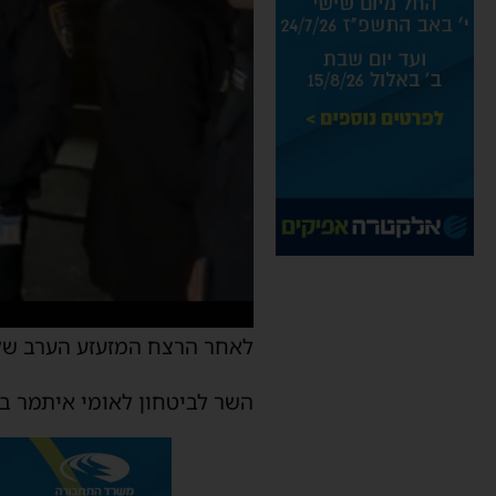
לאחר הרצח המזעזע הערב של אשה כבת 40 על ידי בן 
השר לביטחון לאומי איתמר בן