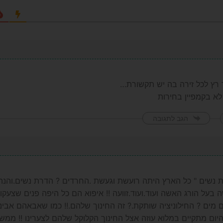
ר רץ לכל זירה בה יש תקשורת…
א בקמפיין בחירות
הגב לתגובה
 נשים " כל הארץ היתה רועשת וגעשת .החרדים ? הדרת נשים.והנה ל
 בעל הורג האשה ועוד.ועוד.זוועה !! איפוא הם כל היפה פנים שצעק
 מים ? החילוניציה שותקת.? זה החינוך שלהם.!! כמו שאבאהם אבינו
ה היום מתקיים במלוא עוזה אצל החינוך הקלוקל שלהם לצערינו !! ממש