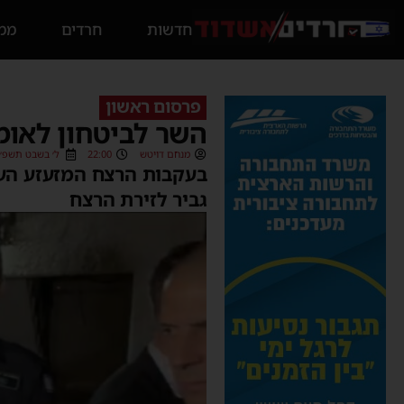
חדשות
חרדים
ממס
פרסום ראשון
השר לביטחון לאומי
מנחם דויטש
22:00
ל׳ בשבט תשפ״ג (/02/2023
גביר לזירת הרצח