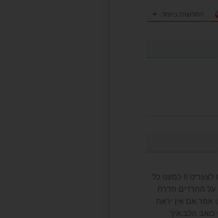
החדשות ביותר
צערינו !! כמעט כל
ו על החרדים הדרת
 אמר.אם אין יראת
 כואב הלב.איך