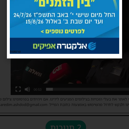
פרסומת
00:53
 לאתר את בעלי הזכויות בצילומים המגיעים לידינו. אם זיהיתים בפרסומינו צילום 
ו ולבקש לחדול מהשימוש באמצעות כתובת המייל: haredim.ashdod@gmail.com
2 תגובות