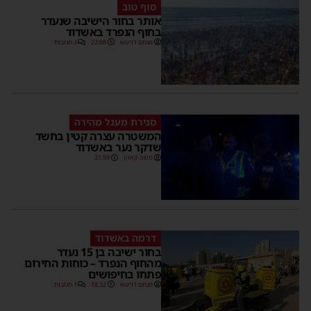
סוף טוב
אותר בחור הישיבה שנעדר
בחוף הנפרד באשדוד
מנחם דויטש
22:08
3 תגובות
סגירת מעגל מהירה
המשטרה עצרה קטין בחשד
שדקר נער באשדוד
משה קאהן
21:59
דרמה באשדוד
בחור ישיבה בן 15 נעדר
מהחוף הנפרד – כוחות החירום
פתחו בחיפושים
מנחם דויטש
18:32
1 תגובות