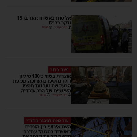
אלימות באשדוד: נער בן 13
נדקר ברגלו
משה קאהן
18:04
פעם בדור
אוצרות בשווי כ־100 מיליון
דולר נחשפו בתערוכה: מכיפת
הבעל שם טוב ועד חפציו
האישיים של הרב עובדיה
יוסי יחזקאלי
16:34
עוד מכה לציבור החרדי
האם אירועי בין הזמנים
באשדוד בסכנה? עתירה
חדשה דורשת לעצור את