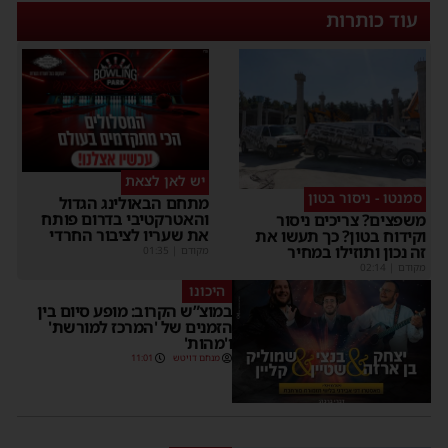
עוד כותרות
יש לאן לצאת
סמנטו - ניסור בטון
מתחם הבאולינג הגדול
והאטרקטיבי בדרום פותח
משפצים? צריכים ניסור
את שעריו לציבור החרדי
וקידוח בטון? כך תעשו את
זה נכון ותוזילו במחיר
מקודם
|
01:35
מקודם
|
02:14
היכונו
במוצ”ש הקרוב: מופע סיום בין
הזמנים של 'המרכז למורשת'
ו'מהות'
מנחם דויטש
11:01