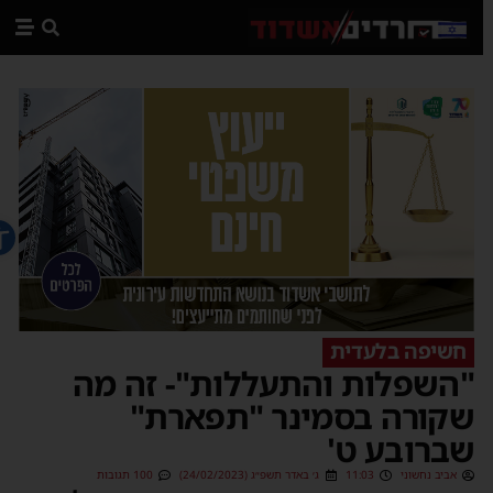
פתח ס
חשיפה בלעדית
"השפלות והתעללות"- זה מה
שקורה בסמינר "תפארת"
שברובע ט'
אביב נחשוני
11:03
ג׳ באדר תשפ״ג (24/02/2023)
100 תגובות