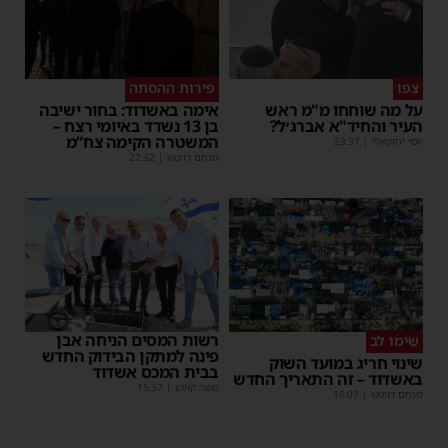
צפו
פירות ההסתה
על מה שוחחו מ"מ ראש
אימה באשדוד: בחור ישיבה
העיר והחיד"א אברג׳ל?
בן 13 נשדד באיומי רצח –
המשטרה הקימה צח”מ
יוסי יחזקאלי
|
23:37
מנחם דויטש
|
22:32
רשות המסים הניחה אבן
שימו לב
פינה למתקן הבידוק החדש
שינוי חריג במועד השוק
בבית המכס אשדוד
באשדוד – זה התאריך החדש
משה קאהן
|
15:37
מנחם דויטש
|
16:07