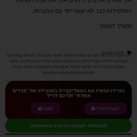
התלמידות כבר לא יעשו יחד עם החברות.
נמשיך לעקוב
זלמן ינקלביץ
אנו מכבדים זכויות יוצרים ועושים מאמץ לאתר את בעלי הזכויות בצילומים
המגיעים לידינו. אם זיהיתים בפרסומינו צילום שיש לכם זכויות בו, אתם
רשאים לפנות אלינו ולבקש לחדול מהשימוש באמצעות כתובת המייל:
haredim.ashdod@gmail.com
הורידו עכשיו את האפליקצייה המובילה של 'חרדים
אשדוד' אליכם לנייד
לאנדורואיד
לאפל
להצטרפות לקבוצת העדכונים בוואטסאפ