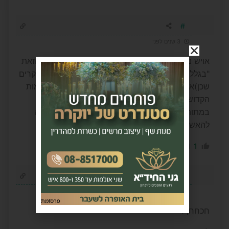
#
3 שנים לפני
אויש נו באמת. די כבר להתחבא מאחורי הסיסמא הזאת
"בגלל מנהלים כאלה" אוי נו. תעשי לי טובה (ישנם מקרים
שכן)אבל יש עוד כל כך הרבה סיבות אחרות שהנשמות
הקדושות האלה מבולבלות.
במתותא ממך אל תשתמשי בנושא הזה בתור עמדה
להאשמת המנהלת.
-5
1
הגב לתגובה
אנונימי
3 שנים לפני
פרסומת
חכחחךד