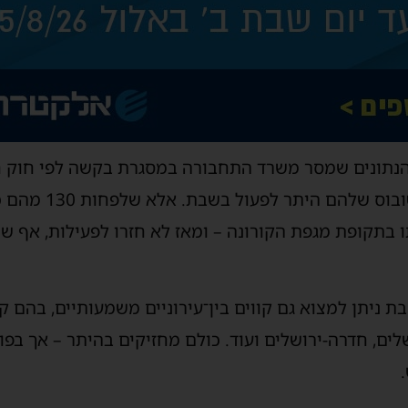
פרסום ב־TheMarker, מהנתונים שמסר משרד התחבורה במסגרת בקשה לפי 
בישראל קיימים 418 קוו
 בתקופת מגפת הקורונה – ומאז לא חזרו לפעילות, אף ש
ת ניתן למצוא גם קווים בין־עירוניים משמעותיים, בהם 
לים, חדרה-ירושלים ועוד. כולם מחזיקים בהיתר – אך בפו