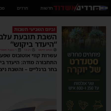
חדשות
חרדים
ממס
וביום השביעי תשבות
השבת תובעת עלבונ
“היעדר ביקוש”
מנחם דויטש
13:21
ו׳ בטבת תשפ״ו (6/12/2025
עשרות קווי אוטובוס שפעל
התחבורה מודה: היעדר ביק
בחר ברגליים – והשבת ניצ