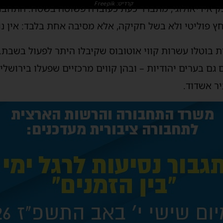
קרדיט: Freepik
 אידיאולוגי, מתברר כעת כעובדה פשוטה בשטח: התחבו
 פוליטי ולא בשל חקיקה, אלא מסיבה אחת בלבד: אין נו
 בוטלו עשרות קווי אוטובוס שקיבלו היתר לפעול בשבת.
גם בערים יהודיות – ובהן קווים מרכזיים שפעלו בירושלים 
יר אשדוד.