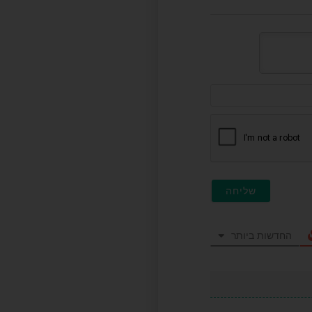
דוא"ל
(לא
חובה)
החדשות ביותר