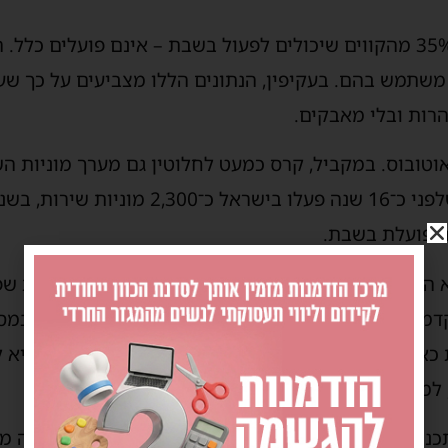
לפי נתוני המכון הישראלי, כ־35% מהקווים שיכולים לפעול בשבת – אינם פו
משתמש בהם. בעקיפין, הנתונים הללו מצביעים על כך שע
הרות ובלי מאבקים.
וטובוס. במקביל, קרס כמעט לחלוטין גם מערך מוניות ה
התקבלה החלטה יזומה לבטל קווים או נסיעות שירות שפ
מת בימים אלה בחינה מקצועית של מערך השירות, במסג
 כאלה שפעלו בהיתרים מיוחדים. המטרה, כך נמסר, היא 
 למקומות שבהם קיים צורך תחבורתי משמעותי יותר.
נוני עקרוני, וכל שינוי עתידי ייעשה לאחר עבודת מטה 