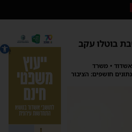
בת בוטלו עקב
פתח סרג
אשדוד • משרד
תונים חושפים: הציבור