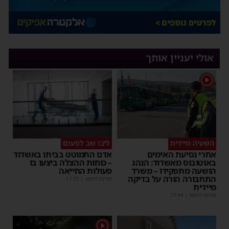
אולי יעניין אותך
1
השעיה מיידית
ליבו שב לפעום
אחרי נסיעת האימים
אדם התמוטט בביתו באשדוד
באוטובוס מאשדוד: הנהג
– כוחות ההצלה ביצעו בו
הושעה מתפקידו – משרד
פעולות החייאה
התחבורה הורה על בדיקה
מנחם דויטש
|
17:35
מיידית
מנחם דויטש
|
17:44
1