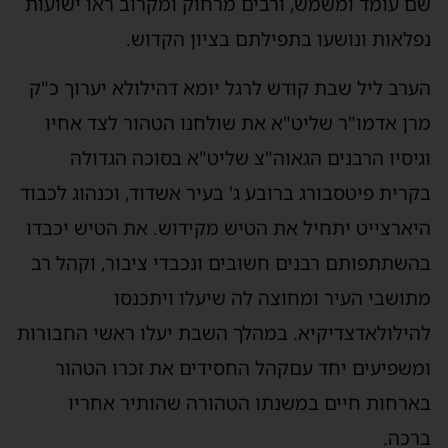
שם
עומד
ומשמש
,
ורבים
מרחוק
ומקרוב
ראו
ישועות
נפלאות ונושעו
בתפילתם
בציון
הקדוש
.
הערב
ליל
שבת
קודש
לרגל
יומא
דהילולא
יערוך
כ
"
ק
מרן
אדמו
"
ר
שליט
"
א
את
שולחנו
הטהור
לצד
אחיו
וגיסיו
הרבנים
הגאוה
"
צ
שליט
"
א
בסוכה
הגדולה
בקרית
פיטסבורג
ברובע
ג
'
בעיר
אשדוד
,
וכנהוג
לכבוד
היארצייט
יתחיל
את
הטיש
מקידוש
.
את
הטיש
יכבדו
בהשתתפותם
רבנים
חשובים
ונכבדי
ציבור
,
וקהל
רב
מתושבי
העיר
ומחוצה
לה
שיעלו
ויתכנסו
להילולא
דצדיקיא
.
במהלך
השבת
יעלו
ראשי
החבורות
ומשפיעים
יחד
עם
קהל
החסידים
את
זכרו
הטהור
בארחות
חיים
במשנתו
הטהורה שהותיר
אחריו
ברכה
.