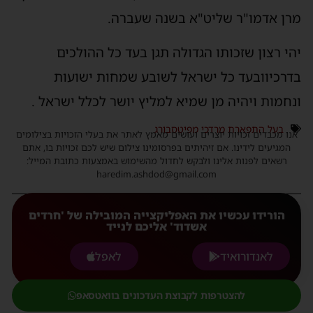
מרן
אדמו
"
ר
שליט
"
א
בשנה
שעברה
.
יהי
רצון
שזכותו
הגדולה
תגן
בעד
כל
ההולכים
בדרכיו
ובעד
כל
ישראל
לשובע
שמחות
ישועות
ונחמות
ויהיה
מן
שמיא
למליץ
יושר
לכלל
ישראל
.
בעל התפארת מרדכי מפיטסבורג
אנו מכבדים זכויות יוצרים ועושים מאמץ לאתר את בעלי הזכויות בצילומים
המגיעים לידינו. אם זיהיתים בפרסומינו צילום שיש לכם זכויות בו, אתם
רשאים לפנות אלינו ולבקש לחדול מהשימוש באמצעות כתובת המייל:
haredim.ashdod@gmail.com
הורידו עכשיו את האפליקצייה המובילה של 'חרדים
אשדוד' אליכם לנייד
לאנדורואיד
לאפל
להצטרפות לקבוצת העדכונים בוואטסאפ