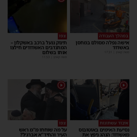
במהלך העבודה
צפו
אישה נפלה מסולם במחסן
תינוק ננעל ברכב באשקלון –
באשדוד
המתנדבים האשדודים חילצו
אותו בשלום
משה קאהן
|
17:31
משה קאהן
|
11:53
1
1
איבוד עשתונות
צפו
נסיעת האימים באוטובוס
על מה שוחחו מ"מ ראש
מאשדוד: הנהג ניפץ את
העיר והחיד"א אברג׳ל?