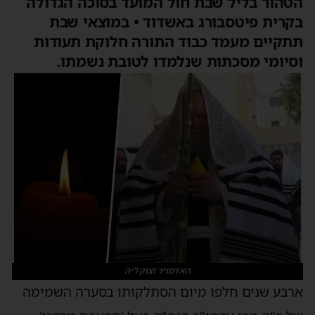
הטהור בליל שבת חול המועד בסוכה הגדולה
בקרית פיטסבורג באשדוד • במוצאי שבת
תתקיים מעמד כבוד התורה חלוקת תעודות
וסיומי מסכתות שנלמדו לטובת נשמתו.
האדמו״ר זצוקל״ה
ארבע
שנים
חלפו
מיום
הסתלקותו
בסערה
השמימה