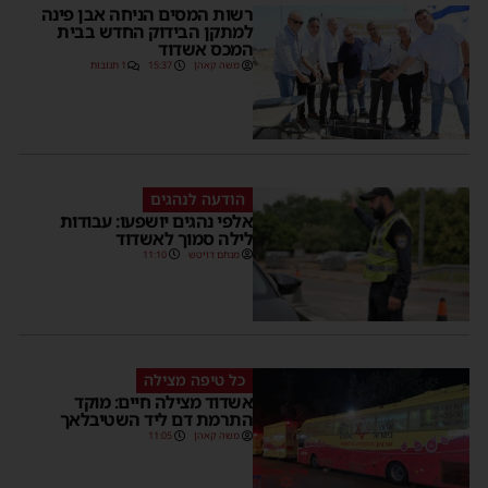
רשות המסים הניחה אבן פינה
למתקן הבידוק החדש בבית
המכס אשדוד
משה קאהן
15:37
1 תגובות
הודעה לנהגים
אלפי נהגים יושפעו: עבודות
לילה סמוך לאשדוד
מנחם דויטש
11:10
כל טיפה מצילה
אשדוד מצילה חיים: מוקד
התרמת דם ליד השטיבלאך
משה קאהן
11:05