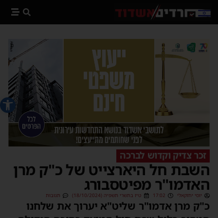
פתח סרג
זכר צדיק וקדוש לברכה
השבת חל היארצייט של כ"ק מרן
האדמו"ר מפיטסבורג
יוסי יחזקאלי
17:02
ט״ז בתשרי תשפ״ה (18/10/2024)
תגובות
כ"ק מרן אדמו"ר שליט"א יערוך את שלחנו