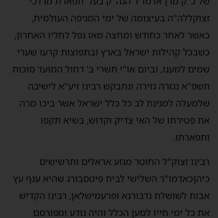
של
כ
"
ק
מרן
אדמו
"
ר
הגה
"
ק
בעל
'
תפארת
מרדכי
'
זצוקללה
"
ה
בעיצומה
של
ימי
המגיפה
העולמית
,
כאשר
לאחר
כחודש
ומחצה
מאז
נפל
לחליו
האחרון
,
כשבכל
קהילות
ישראל
בארץ
ובתפוצות
קרעו
שערי
שמים
למענו
,
וביום
או
"
י
תשרי
ב
'
דחול
המועד
סוכות
תשפ
"
א
נגזרה
גזירה
ונתבקש
רבינו
זיע
"
א
לישיבה
של
מעלה
למגינת
לב
כל
כלל
ישראל
אשר
ביכו
מרה
את
פטירתו
של
האי
צדיק
וקדוש
,
בשיא
תקפו
ותפארתו
.
רבינו
זצוק
"
ל
החוטר
מגזע
אראלים
ותרשישים
כיהן
כאדמו
"
ר
השלישי
לבית
פיטסבורג
שהיא
ענף
עץ
אבות
לשושלת
נדבורנא
ופרעמישלאן
,
רבינו
הקדיש
את
כל
ימי
חייו
למען
הכלל
והיה
נודע
ומפורסם