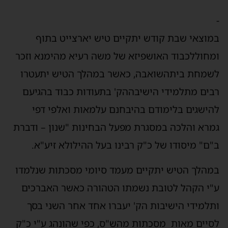
-
במוצאי
שבת
קודש
יתקיים
טיש
יארצייט
בתוף
ומחול
לכבוד
האושפיזא
של
משה
רעיא
מהימנא
וזכר
לשמחת
בית
השואבה
,
כאשר
במהלך
הטיש
יתעטרו
רבים
מתלמידי
הישיבה
הק
'
בתעודות
כבוד
בהגיעם
להישגים
בלימודם
בהיבחנם
על
מאות
ואלפי
דפי
גמרא
והלכה
במסגרת
מפעל
הבחינות
"
שנון
–
ודברת
ב
"
ם
"
מיסודו
של
כ
"
ק
רבינו
בעל
ההילולא
זיע
"
א
.
במהלך
הטיש
יתקיים
מעמד
סיומי
מסכתות
שנלמדו
ע
"
י ה
קהל
לטובת
נשמתו
הטהורה
כאשר
האברכים
ותלמידי
הישיבות
הק
'
יעברו
אחד
אחר
השני
בסך
לסיים
מאות
מסכתות
מהש
"
ס
,
כפי
שהונהג
ע
"
י
כ
"
ק