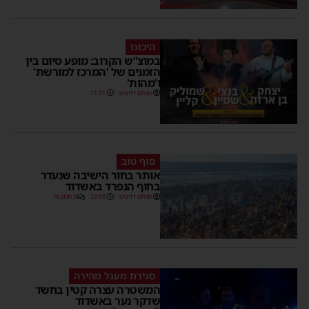
היכונו
במוצ”ש הקרוב: מופע סיום בין
הזמנים של 'המרכז למורשת'
ו'מהות'
מנחם דויטש
11:01
סוף טוב
אותר בחור הישיבה שנעדר
בחוף הנפרד באשדוד
מנחם דויטש
22:08
3 תגובות
סגירת מעגל מהירה
המשטרה עצרה קטין בחשד
שדקר נער באשדוד