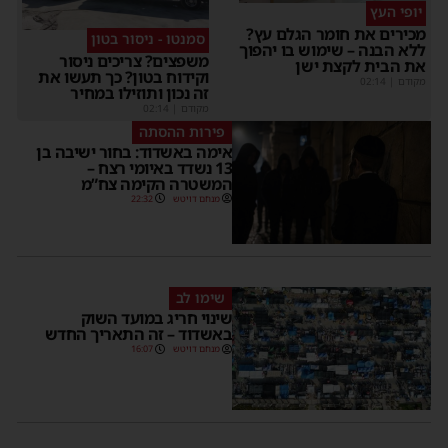
יופי העץ
מכירים את חומר הגלם עץ?
סמנטו - ניסור בטון
ללא הבנה – שימוש בו יהפוך
משפצים? צריכים ניסור
את הבית לקצת ישן
וקידוח בטון? כך תעשו את
מקודם
|
02:14
זה נכון ותוזילו במחיר
מקודם
|
02:14
פירות ההסתה
אימה באשדוד: בחור ישיבה בן
13 נשדד באיומי רצח –
המשטרה הקימה צח”מ
מנחם דויטש
22:32
שימו לב
שינוי חריג במועד השוק
באשדוד – זה התאריך החדש
מנחם דויטש
16:07