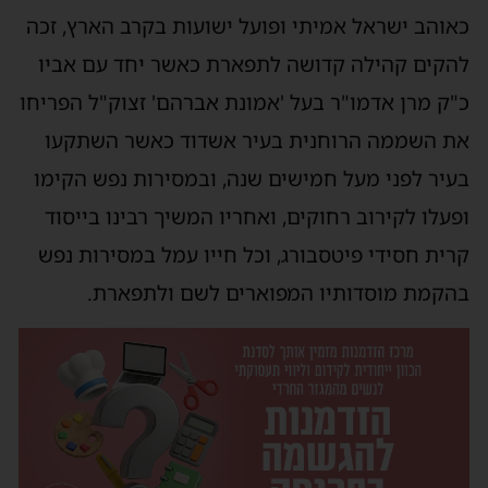
כאוהב
ישראל
אמיתי
ופועל
ישועות
בקרב
הארץ
,
זכה
להקים
קהילה
קדושה
לתפארת
כאשר
יחד
עם
אביו
כ
"
ק
מרן
אדמו
"
ר
בעל
'
אמונת
אברהם
'
זצוק
"
ל
הפריחו
את
השממה
הרוחנית
בעיר
אשדוד
כאשר
השתקעו
בעיר
לפני
מעל
חמישים
שנה
,
ובמסירות
נפש
הקימו
ופעלו
לקירוב
רחוקים
,
ואחריו
המשיך
רבינו
בייסוד
קרית
חסידי
פיטסבורג
,
וכל
חייו
עמל
במסירות
נפש
בהקמת
מוסדותיו
המפוארים
לשם
ולתפארת
.