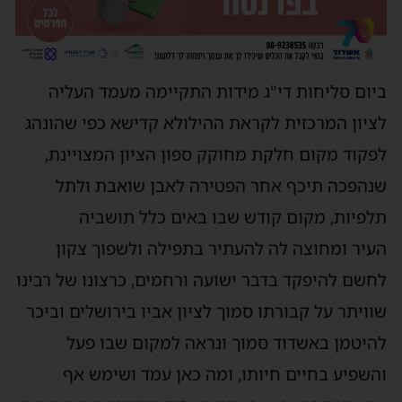
ביום
סליחות
די
"
ג
מידות
התקיימה
מעמד
העליה
לציון
המרכזית
לקראת
ההילולא
קדישא
כפי
שהונהג
לפקוד
מקום
חלקת
מחוקק
ספון
הציון
המצויינת
,
שנהפכה
תיכף
אחר
הפטירה לאבן
שואבת
ולתל
תלפיות
,
מקום
קודש
שבו
באים
כלל
תושביה
העיר
ומחוצה
לה
להעתיר
בתפילה
ולשפוך
צקון
לחשם
להיפקד בדבר
ישועה
ורחמים
,
כרצונו
של
רבינו
שוויתר
על
קבורתו סמוך
לציון
אביו
בירושלים
וביכר
להיטמן
באשדוד
סמוך
ונראה
למקום
שבו
פעל
והשפיע
בחיים
חיותו
,
ומה
כאן
עמד
ושימש
אף