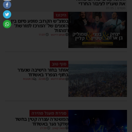
את שעריו לציבור החרדי
מקודם
|
01:35
היכונו
במוצ”ש הקרוב: מופע סיום בין
הזמנים של 'המרכז למורשת'
ו'מהות'
מנחם דויטש
11:01
סוף טוב
אותר בחור הישיבה שנעדר
בחוף הנפרד באשדוד
מנחם דויטש
22:08
3 תגובות
סגירת מעגל מהירה
המשטרה עצרה קטין בחשד
שדקר נער באשדוד
משה קאהן
21:59