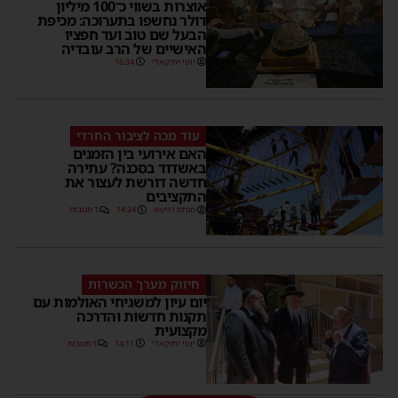
אוצרות בשווי כ־100 מיליון
דולר נחשפו בתערוכה: מכיפת
הבעל שם טוב ועד חפציו
האישיים של הרב עובדיה
יוסי יחזקאלי
16:34
עוד מכה לציבור החרדי
האם אירועי בין הזמנים
באשדוד בסכנה? עתירה
חדשה דורשת לעצור את
התקציבים
מנחם דויטש
14:24
1 תגובות
חיזוק מערך הכשרות
יום עיון למשגיחי האולמות עם
תקנות חדשות והדרכה
מקצועית
יוסי יחזקאלי
14:11
1 תגובות