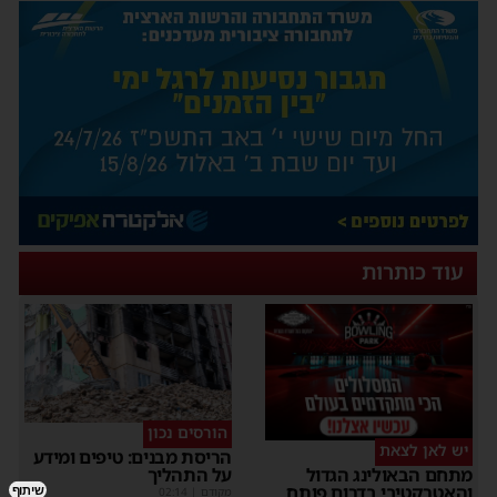
עוד כותרות
הורסים נכון
יש לאן לצאת
הריסת מבנים: טיפים ומידע
על התהליך
מתחם הבאולינג הגדול
והאטרקטיבי בדרום פותח
שיתוף
מקודם
|
02:14