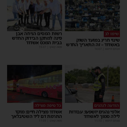
רשות המסים הניחה אבן
שימו לב
פינה למתקן הבידוק החדש
שינוי חריג במועד השוק
בבית המכס אשדוד
באשדוד – זה התאריך החדש
משה קאהן
|
15:37
מנחם דויטש
|
16:07
הודעה לנהגים
כל טיפה מצילה
אלפי נהגים יושפעו: עבודות
אשדוד מצילה חיים: מוקד
לילה סמוך לאשדוד
התרמת דם ליד השטיבלאך
מנחם דויטש
|
11:10
משה קאהן
|
11:05