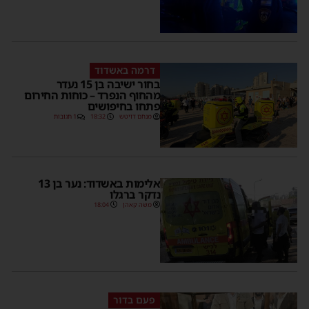
דרמה באשדוד
בחור ישיבה בן 15 נעדר
מהחוף הנפרד – כוחות החירום
פתחו בחיפושים
מנחם דויטש
18:32
1 תגובות
אלימות באשדוד: נער בן 13
נדקר ברגלו
משה קאהן
18:04
פעם בדור