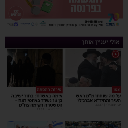
אולי יעניין אותך
1
צפו
פירות ההסתה
על מה שוחחו מ"מ ראש
אימה באשדוד: בחור ישיבה
העיר והחיד"א אברג׳ל?
בן 13 נשדד באיומי רצח –
המשטרה הקימה צח”מ
יוסי יחזקאלי
|
23:37
מנחם דויטש
|
22:32