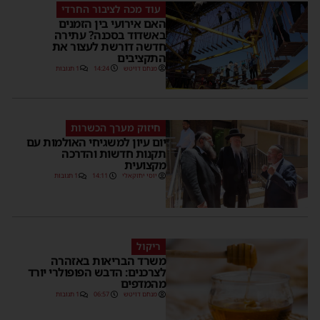
עוד מכה לציבור החרדי
האם אירועי בין הזמנים
באשדוד בסכנה? עתירה
חדשה דורשת לעצור את
התקציבים
מנחם דויטש
14:24
1 תגובות
חיזוק מערך הכשרות
יום עיון למשגיחי האולמות עם
תקנות חדשות והדרכה
מקצועית
יוסי יחזקאלי
14:11
1 תגובות
ריקול
משרד הבריאות באזהרה
לצרכנים: הדבש הפופולרי יורד
מהמדפים
מנחם דויטש
06:57
1 תגובות