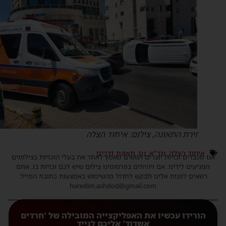
זירת התאונה, צילום: איחוד הצלה
איחוד הצלה
,
מד"א
,
נס
,
תאונת דרכים
נו מכבדים זכויות יוצרים ועושים מאמץ לאתר את בעלי הזכויות בצילומים
המגיעים לידינו. אם זיהיתים בפרסומינו צילום שיש לכם זכויות בו, אתם
רשאים לפנות אלינו ולבקש לחדול מהשימוש באמצעות כתובת המייל:
haredim.ashdod@gmail.com
הורידו עכשיו את האפליקצייה המובילה של 'חרדים
אשדוד' אליכם לנייד