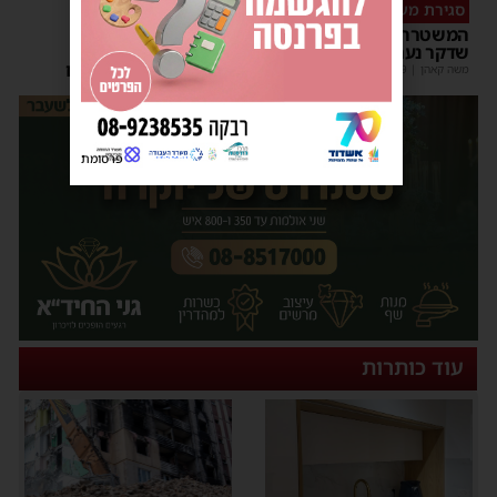
סגירת מעגל מהירה
דרמה באשדוד
המשטרה עצרה קטין בחשד
בחור ישיבה בן 15 נעדר
שדקר נער באשדוד
מהחוף הנפרד – כוחות
החירום פתחו בחיפושים
משה קאהן
|
21:59
מנחם דויטש
|
18:32
| 1 תגובות
פרסומת
עוד כותרות