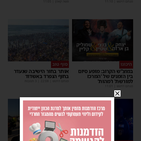
מנחם דויטש
|
11:10
משה קאהן
|
11:05
היכונו
סוף טוב
במוצ”ש הקרוב: מופע סיום
אותר בחור הישיבה שנעדר
בין הזמנים של 'המרכז
בחוף הנפרד באשדוד
למורשת' ו'מהות'
מנחם דויטש
|
22:08
| 3 תגובות
מנחם דויטש
|
11:01