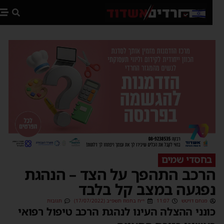
פת
בחסדי שמים
רכב התהפך על הצד – הנהגת
פגעה במצב קל בלבד
מנחם דויטש
11:07
י״ח בתמוז תשפ״ב (17/07/2022)
תגובות
ונני ההצלה העינו לנהגת הרכב טיפול רפואי