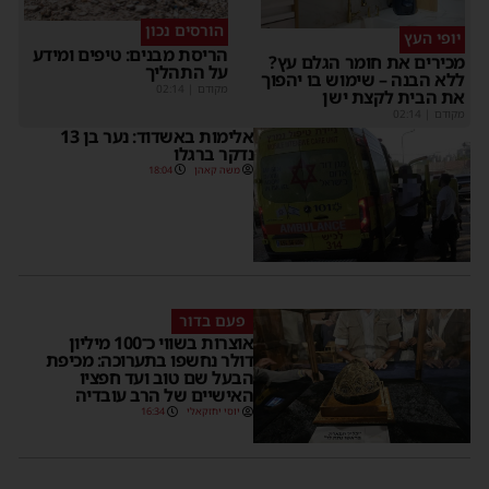
הורסים נכון
יופי העץ
הריסת מבנים: טיפים ומידע
כירים את חומר הגלם עץ?
על התהליך
לא הבנה – שימוש בו יהפוך
מקודם
|
02:14
ת הבית לקצת ישן
קודם
|
02:14
אלימות באשדוד: נער בן 13
נדקר ברגלו
משה קאהן
18:04
פעם בדור
אוצרות בשווי כ־100 מיליון
דולר נחשפו בתערוכה: מכיפת
הבעל שם טוב ועד חפציו
האישיים של הרב עובדיה
יוסי יחזקאלי
16:34